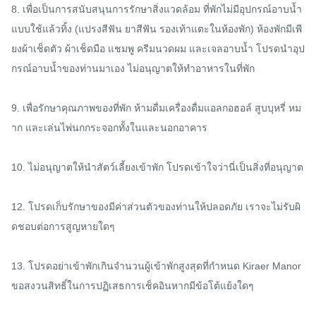
8. เพื่อเป็นการสนับสนุนการรักษาสิ่งแวดล้อม ที่พักไม่มีอุปกรณ์อาบน้ำ
แบบใช้แล้วทิ้ง (แปรงสีฟัน ยาสีฟัน รองเท้าแตะในห้องพัก) ห้องพักมีเพี
ยงผ้าเช็ดตัว ผ้าเช็ดมือ แชมพู ครีมนวดผม และเจลอาบน้ำ โปรดนำอุป
กรณ์อาบน้ำของท่านมาเอง ไม่อนุญาตให้ทำอาหารในที่พัก

9. เพื่อรักษาคุณภาพของที่พัก ห้ามดื่มเครื่องดื่มแอลกอฮอล์ สูบบุหรี่ หม
าก และเล่นไพ่นกกระจอกทั้งในและนอกอาคาร

10. ไม่อนุญาตให้นำสัตว์เลี้ยงเข้าพัก โปรดเข้าใจว่านี่เป็นสิ่งที่อนุญาต

12. โปรดเก็บรักษาของมีค่าส่วนตัวของท่านให้ปลอดภัย เราจะไม่รับผิ
ดชอบต่อการสูญหายใดๆ

13. โปรดอย่าเข้าพักเกินจำนวนผู้เข้าพักสูงสุดที่กำหนด Kiraer Manor 
ขอสงวนสิทธิ์ในการปฏิเสธการเช็คอินหากมีข้อโต้แย้งใดๆ
