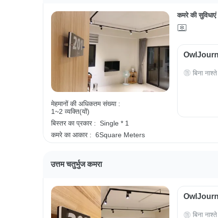
कमरे की सुविधाएं
OwlJourney
बिना नाश्ते
मेहमानों की अधिकतम संख्या :
1~2 व्यक्ति(यों)
बिस्तर का प्रकार :
Single * 1
कमरे का आकार :
6Square Meters
उत्तम चतुर्भुज कमरा
OwlJourney
बिना नाश्ते