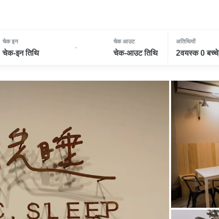
चेक इन
चेक आउट
अतिथियों
-
चेक-इन तिथि
चेक-आउट तिथि
2वयस्क 0 बच्चे