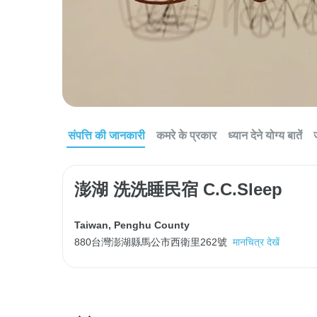
संपत्ति की जानकारी
कमरे के प्रकार
ध्यान देने योग्य बातें
澎湖 洗洗睡民宿 C.C.Sleep
Taiwan
,
Penghu County
880台灣澎湖縣馬公市西衛里262號
मानचित्र देखें