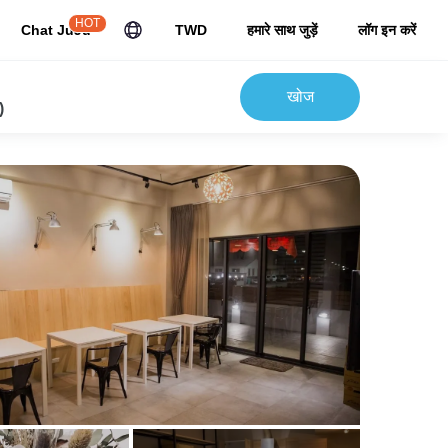
HOT
Chat JuJu
TWD
हमारे साथ जुड़ें
लॉग इन करें
खोज
)