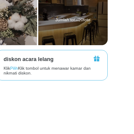
Jumlah total20foto
diskon acara lelang
Klik
Pilih
Klik tombol untuk menawar kamar dan
nikmati diskon.