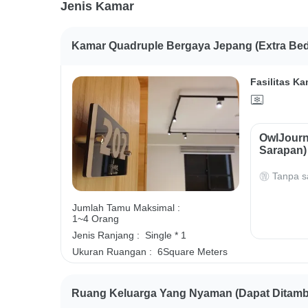
Jenis Kamar
Kamar Quadruple Bergaya Jepang (extra Bed
Fasilitas Ka
OwlJourn
Sarapan)
Tanpa s
Jumlah Tamu Maksimal :
1~4 Orang
Jenis Ranjang :
Single * 1
Ukuran Ruangan :
6Square Meters
Ruang Keluarga Yang Nyaman (dapat Ditam