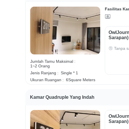
Fasilitas Ka
OwlJourn
Sarapan)
Tanpa s
Jumlah Tamu Maksimal :
1~2 Orang
Jenis Ranjang :
Single * 1
Ukuran Ruangan :
6Square Meters
Kamar Quadruple Yang Indah
OwlJourn
Sarapan)