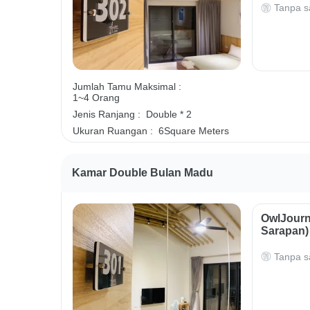
Tanpa s
Jumlah Tamu Maksimal :
1~4 Orang
Jenis Ranjang :
Double * 2
Ukuran Ruangan :
6Square Meters
Kamar Double Bulan Madu
OwlJourn
Sarapan)
Tanpa s