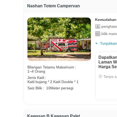
Nashan Totem Campervan
Kemudahan 
penghawa
bilik man
Tunjukkan
Dapatkan
Laman We
Harga Se
Bilangan Tetamu Maksimum :
1~4 Orang
Tanpa s
Jenis Katil :
Katil bujang * 2
Katil Double * 1
Saiz Bilik :
10Meter persegi
Kawasan B Kawasan Palet