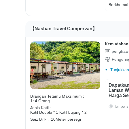
Berkhemah 
【Nashan Travel Campervan】
Kemudahan 
penghawa
Pengerin
Tunjukkan
Dapatkan
Laman We
Harga Se
Bilangan Tetamu Maksimum :
1~4 Orang
Tanpa s
Jenis Katil :
Katil Double * 1
Katil bujang * 2
Saiz Bilik :
10Meter persegi