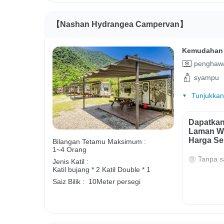
【Nashan Hydrangea Campervan】
Kemudahan 
penghawa
syampu
Tunjukkan
Dapatkan
Laman We
Harga Se
Bilangan Tetamu Maksimum :
1~4 Orang
Tanpa s
Jenis Katil :
Katil bujang * 2
Katil Double * 1
Saiz Bilik :
10Meter persegi