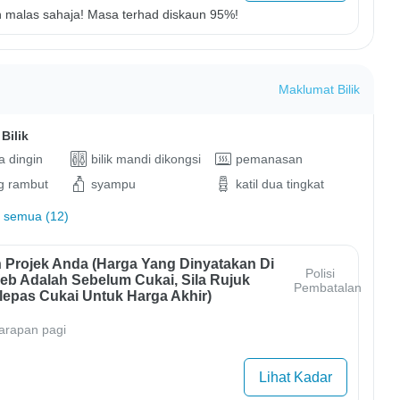
malas sahaja! Masa terhad diskaun 95%!
Maklumat Bilik
Bilik
 dingin
bilik mandi dikongsi
pemanasan
g rambut
syampu
katil dua tingkat
 semua (12)
 Projek Anda (harga Yang Dinyatakan Di
Polisi
b Adalah Sebelum Cukai, Sila Rujuk
Pembatalan
lepas Cukai Untuk Harga Akhir)
arapan pagi
Lihat Kadar