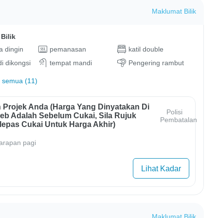
Maklumat Bilik
Bilik
 dingin
pemanasan
katil double
di dikongsi
tempat mandi
Pengering rambut
 semua (11)
 Projek Anda (harga Yang Dinyatakan Di
Polisi
b Adalah Sebelum Cukai, Sila Rujuk
Pembatalan
lepas Cukai Untuk Harga Akhir)
arapan pagi
Lihat Kadar
Maklumat Bilik