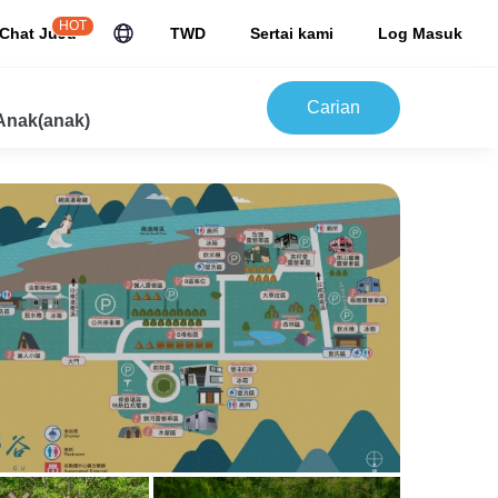
HOT
Chat JuJu
TWD
Sertai kami
Log Masuk
Carian
Anak(anak)