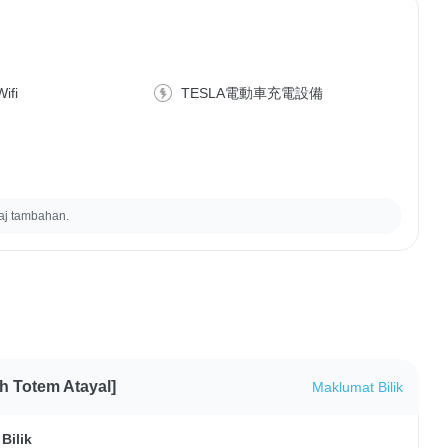
ifi
TESLA電動車充電設備
aj tambahan.
 Totem Atayal]
Maklumat Bilik
Bilik