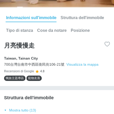
Informazioni sull'immobile
Struttura dell'immobile
Tipo di stanza
Cose da notare
Posizione
月亮慢慢走
Taiwan
,
Tainan City
700台灣台南市中西區衛民街106-21號
Visualizza la mappa
Recensioni di Google
4.8
獨旅主題專區
寵物友善
Struttura dell'immobile
Mostra tutto (13)