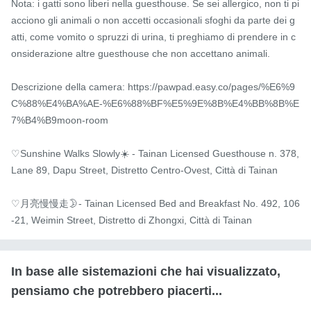
Nota: i gatti sono liberi nella guesthouse. Se sei allergico, non ti pi
acciono gli animali o non accetti occasionali sfoghi da parte dei g
atti, come vomito o spruzzi di urina, ti preghiamo di prendere in c
onsiderazione altre guesthouse che non accettano animali.

Descrizione della camera: https://pawpad.easy.co/pages/%E6%9
C%88%E4%BA%AE-%E6%88%BF%E5%9E%8B%E4%BB%8B%E
7%B4%B9moon-room

♡Sunshine Walks Slowly☀️ - Tainan Licensed Guesthouse n. 378, 
Lane 89, Dapu Street, Distretto Centro-Ovest, Città di Tainan

♡月亮慢慢走🌛- Tainan Licensed Bed and Breakfast No. 492, 106
-21, Weimin Street, Distretto di Zhongxi, Città di Tainan
In base alle sistemazioni che hai visualizzato,
pensiamo che potrebbero piacerti...