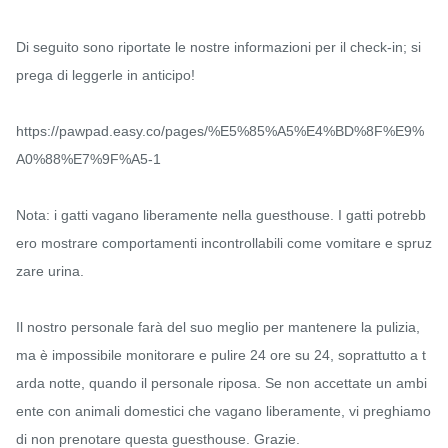
Di seguito sono riportate le nostre informazioni per il check-in; si 
prega di leggerle in anticipo!

https://pawpad.easy.co/pages/%E5%85%A5%E4%BD%8F%E9%
A0%88%E7%9F%A5-1

Nota: i gatti vagano liberamente nella guesthouse. I gatti potrebb
ero mostrare comportamenti incontrollabili come vomitare e spruz
zare urina.

Il nostro personale farà del suo meglio per mantenere la pulizia, 
ma è impossibile monitorare e pulire 24 ore su 24, soprattutto a t
arda notte, quando il personale riposa. Se non accettate un ambi
ente con animali domestici che vagano liberamente, vi preghiamo 
di non prenotare questa guesthouse. Grazie.