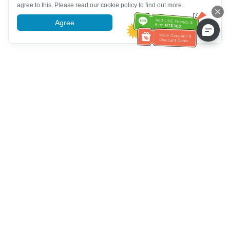
agree to this. Please read our cookie policy to find out more.
Agree
More information
Assistenza clienti
Chiamaci：
+886-2-6610-0183
(Adatto agli anziani)
Numero di fax：
+886-2-6610-0185
Orario di ricevimento：
giorni feriali 10:00 ~ 18:30