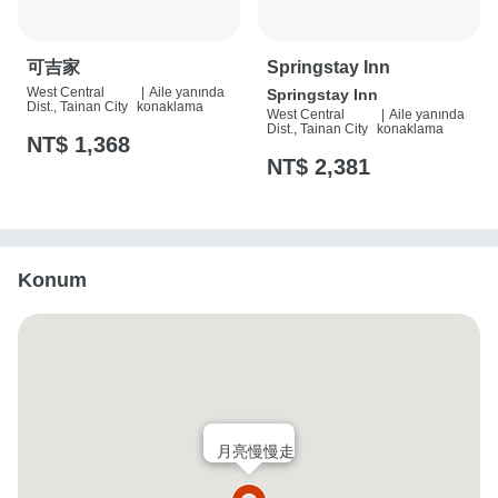
可吉家
Springstay Inn
West Central
|
Aile yanında
Springstay Inn
Dist., Tainan City
konaklama
West Central
|
Aile yanında
Dist., Tainan City
konaklama
NT$ 1,368
NT$ 2,381
Konum
月亮慢慢走