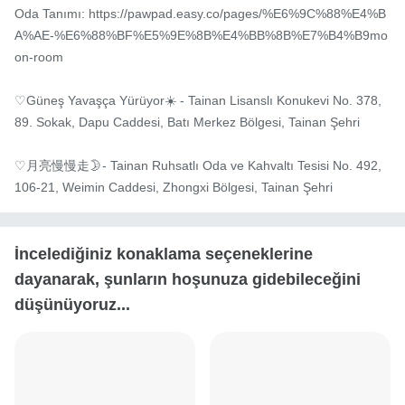
Oda Tanımı: https://pawpad.easy.co/pages/%E6%9C%88%E4%B
A%AE-%E6%88%BF%E5%9E%8B%E4%BB%8B%E7%B4%B9mo
on-room

♡Güneş Yavaşça Yürüyor☀️ - Tainan Lisanslı Konukevi No. 378, 
89. Sokak, Dapu Caddesi, Batı Merkez Bölgesi, Tainan Şehri

♡月亮慢慢走🌛- Tainan Ruhsatlı Oda ve Kahvaltı Tesisi No. 492, 
106-21, Weimin Caddesi, Zhongxi Bölgesi, Tainan Şehri
İncelediğiniz konaklama seçeneklerine
dayanarak, şunların hoşunuza gidebileceğini
düşünüyoruz...