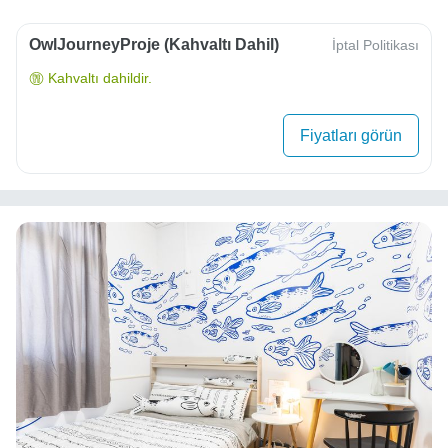
OwlJourneyProje (Kahvaltı Dahil)
İptal Politikası
Kahvaltı dahildir.
Fiyatları görün