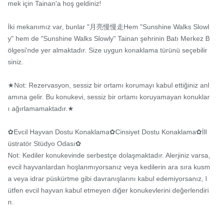
mek için Tainan'a hoş geldiniz!

İki mekanımız var, bunlar "月亮慢慢走Hem "Sunshine Walks Slowl
y" hem de "Sunshine Walks Slowly" Tainan şehrinin Batı Merkez B
ölgesi'nde yer almaktadır. Size uygun konaklama türünü seçebilir
siniz.

★Not: Rezervasyon, sessiz bir ortamı korumayı kabul ettiğiniz anl
amına gelir. Bu konukevi, sessiz bir ortamı koruyamayan konuklar
ı ağırlamamaktadır.★

✿Evcil Hayvan Dostu Konaklama✿Cinsiyet Dostu Konaklama✿İll
üstratör Stüdyo Odası✿

Not: Kediler konukevinde serbestçe dolaşmaktadır. Alerjiniz varsa, 
evcil hayvanlardan hoşlanmıyorsanız veya kedilerin ara sıra kusm
a veya idrar püskürtme gibi davranışlarını kabul edemiyorsanız, l
ütfen evcil hayvan kabul etmeyen diğer konukevlerini değerlendiri
n.
