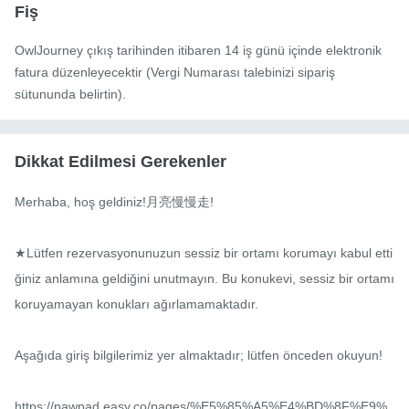
Fiş
OwlJourney çıkış tarihinden itibaren 14 iş günü içinde elektronik
fatura düzenleyecektir (Vergi Numarası talebinizi sipariş
sütununda belirtin).
Dikkat Edilmesi Gerekenler
Merhaba, hoş geldiniz!月亮慢慢走!

★Lütfen rezervasyonunuzun sessiz bir ortamı korumayı kabul etti
ğiniz anlamına geldiğini unutmayın. Bu konukevi, sessiz bir ortamı 
koruyamayan konukları ağırlamamaktadır.

Aşağıda giriş bilgilerimiz yer almaktadır; lütfen önceden okuyun!

https://pawpad.easy.co/pages/%E5%85%A5%E4%BD%8F%E9%