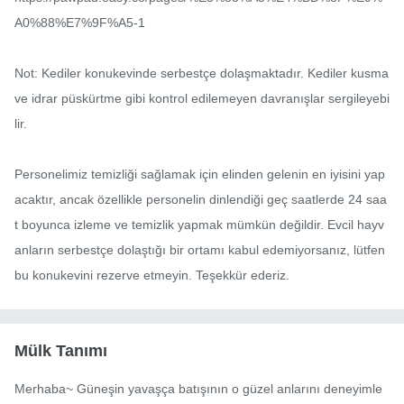
A0%88%E7%9F%A5-1

Not: Kediler konukevinde serbestçe dolaşmaktadır. Kediler kusma 
ve idrar püskürtme gibi kontrol edilemeyen davranışlar sergileyebi
lir.

Personelimiz temizliği sağlamak için elinden gelenin en iyisini yap
acaktır, ancak özellikle personelin dinlendiği geç saatlerde 24 saa
t boyunca izleme ve temizlik yapmak mümkün değildir. Evcil hayv
anların serbestçe dolaştığı bir ortamı kabul edemiyorsanız, lütfen 
bu konukevini rezerve etmeyin. Teşekkür ederiz.
Mülk Tanımı
Merhaba~ Güneşin yavaşça batışının o güzel anlarını deneyimle