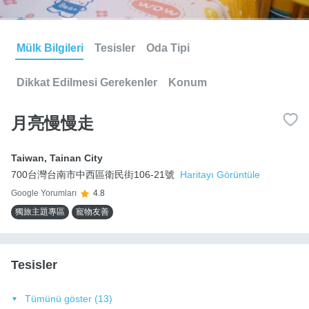
Mülk Bilgileri
Tesisler
Oda Tipi
Dikkat Edilmesi Gerekenler
Konum
月亮慢慢走
Taiwan
,
Tainan City
700台灣台南市中西區衛民街106-21號
Haritayı Görüntüle
Google Yorumları
4.8
獨旅主題專區
寵物友善
Tesisler
Tümünü göster (13)