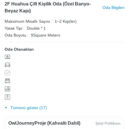
2F Huahua Çift Kişilik Oda (özel Banyo-
Oda Bilgileri
Beyaz Kapı)
Maksimum Misafir Sayısı :
1~2 Kişi(ler)
Yatak Tipi :
Double * 1
Oda Boyutu :
9Square Meters
Oda Olanakları
Tümünü göster (17)
OwlJourneyProje (Kahvaltı Dahil)
İptal Politikası