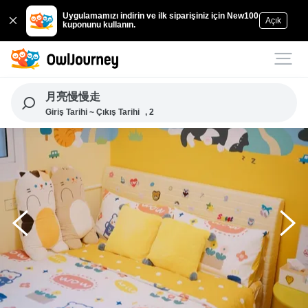
Uygulamamızı indirin ve ilk siparişiniz için New100
Açık
kuponunu kullanın.
月亮慢慢走
Giriş Tarihi ~ Çıkış Tarihi
, 2