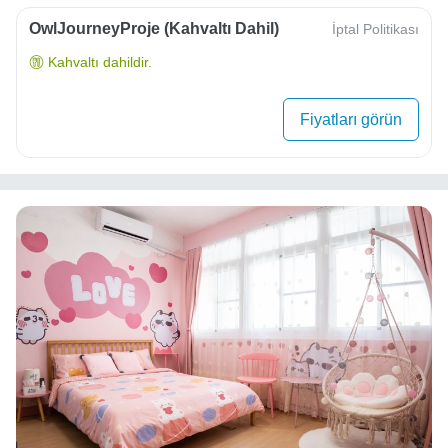
OwlJourneyProje (Kahvaltı Dahil)
İptal Politikası
Kahvaltı dahildir.
Fiyatları görün