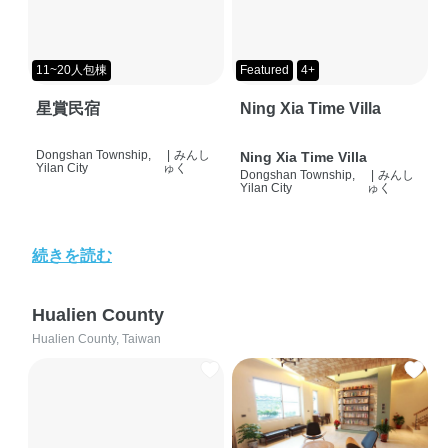
11~20人包棟
Featured
4+
星賞民宿
Ning Xia Time Villa
Dongshan Township,
|
みんし
Ning Xia Time Villa
Yilan City
ゅく
Dongshan Township,
|
みんし
Yilan City
ゅく
続きを読む
Hualien County
Hualien County, Taiwan