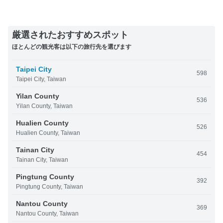
厳選されたおすすめスポット
ほとんどの観光客は以下の旅行先を選びます
Taipei City
598
Taipei City, Taiwan
Yilan County
536
Yilan County, Taiwan
Hualien County
526
Hualien County, Taiwan
Tainan City
454
Tainan City, Taiwan
Pingtung County
392
Pingtung County, Taiwan
Nantou County
369
Nantou County, Taiwan