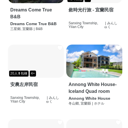
Dreams Come True
敘時光行旅 - 宜蘭民宿
B&B
Sanxing Township,
|
みんし
Dreams Come True B&B
Yilan City
ゅく
三星鄉, 宜蘭縣
|
B&B
20人⬆包棟
4+
安農左岸民宿
Annong White House-
Iceland Quad room
Sanxing Township,
|
みんし
Annong White House
Yilan City
ゅく
冬山鄉, 宜蘭縣
|
ホテル