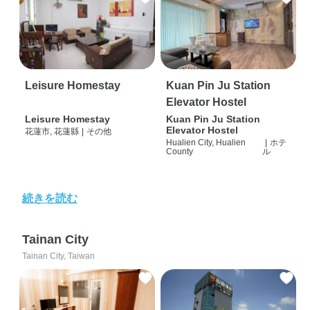
Leisure Homestay
Kuan Pin Ju Station
Elevator Hostel
Leisure Homestay
Kuan Pin Ju Station
Elevator Hostel
花蓮市, 花蓮縣
|
その他
Hualien City, Hualien
|
ホテ
County
ル
続きを読む
Tainan City
Tainan City, Taiwan