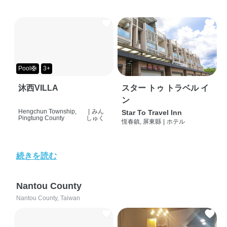
Pool🛟
3+
沐西VILLA
スター トゥ トラベル イ
ン
Hengchun Township,
|
みん
Star To Travel Inn
Pingtung County
しゅく
恆春鎮, 屏東縣
|
ホテル
続きを読む
Nantou County
Nantou County, Taiwan