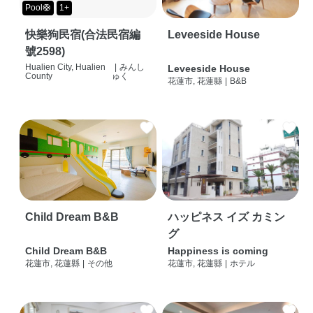
Pool🛟
1+
快樂狗民宿(合法民宿編
Leveeside House
號2598)
Hualien City, Hualien
|
みんし
Leveeside House
County
ゅく
花蓮市, 花蓮縣
|
B&B
Child Dream B&B
ハッピネス イズ カミン
グ
Child Dream B&B
Happiness is coming
花蓮市, 花蓮縣
|
その他
花蓮市, 花蓮縣
|
ホテル