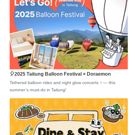
🎈2025 Taitung Balloon Festival × Doraemon
Tethered balloon rides and night glow concerts ✨— this
summer’s must-do in Taitung!