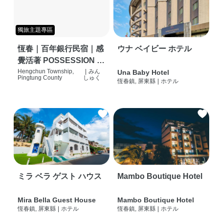
獨旅主題專區
恆春｜百年銀行民宿｜感
ウナ ベイビー ホテル
覺活著 POSSESSION |
背包客棧 | 恆春必住特色
Hengchun Township,
|
みん
Una Baby Hotel
Pingtung County
しゅく
恆春鎮, 屏東縣
|
ホテル
旅店 | HOSTEL |
ミラ ベラ ゲスト ハウス
Mambo Boutique Hotel
Mira Bella Guest House
Mambo Boutique Hotel
恆春鎮, 屏東縣
|
ホテル
恆春鎮, 屏東縣
|
ホテル