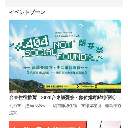
イベントゾーン
台東住宿推薦｜2026台東解憂祭・數位排毒離線假期 …
到台東，把自己登出——精選離線住宿．東海岸秘境．離島療癒
提案