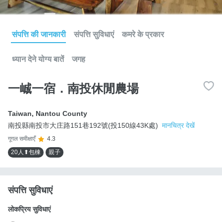
संपत्ति की जानकारी
संपत्ति सुविधाएं
कमरे के प्रकार
ध्यान देने योग्य बातें
जगह
一峸一宿．南投休閒農場
Taiwan
,
Nantou County
南投縣南投市大庄路151巷192號(投150線43K處)
मानचित्र देखें
गूगल समीक्षाएँ
4.3
20人⬆包棟
親子
संपत्ति सुविधाएं
लोकप्रिय सुविधाएं