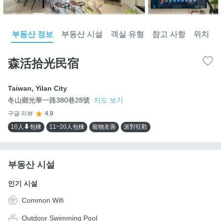
부동산 정보
부동산 시설
객실 유형
참고 사항
위치
森活拾光民宿
Taiwan
,
Yilan City
冬山鄉光華一路380巷28號
지도 보기
구글 리뷰
4.9
10人⬇包棟
11~20人包棟
寵物友善
派對狂歡
부동산 시설
인기 시설
Common Wifi
Outdoor Swimming Pool