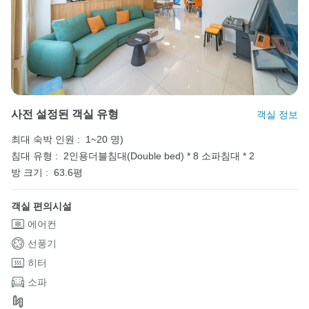
사전 설정된 객실 유형
객실 정보
최대 숙박 인원 :
1~20 명)
침대 유형 :
2인용더블침대(Double bed) * 8
소파침대 * 2
방 크기 :
63.6평
객실 편의시설
에어컨
선풍기
히터
소파