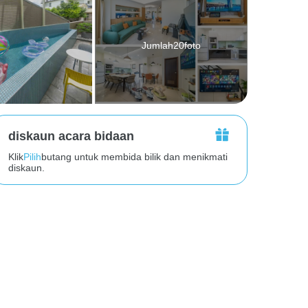
Jumlah20foto
diskaun acara bidaan
Klik
Pilih
butang untuk membida bilik dan menikmati
diskaun.