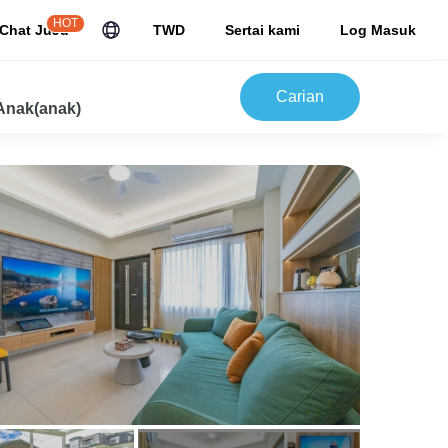
HOT
Chat JuJu
TWD
Sertai kami
Log Masuk
Carian
Anak(anak)