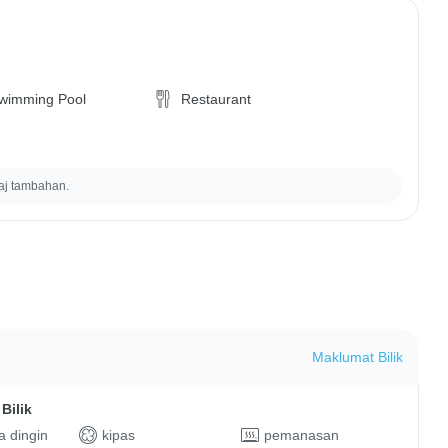
wimming Pool
Restaurant
aj tambahan.
Maklumat Bilik
Bilik
 dingin
kipas
pemanasan