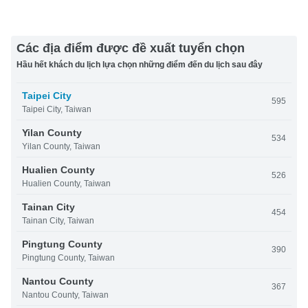
Các địa điểm được đề xuất tuyển chọn
Hầu hết khách du lịch lựa chọn những điểm đến du lịch sau đây
Taipei City
595
Taipei City, Taiwan
Yilan County
534
Yilan County, Taiwan
Hualien County
526
Hualien County, Taiwan
Tainan City
454
Tainan City, Taiwan
Pingtung County
390
Pingtung County, Taiwan
Nantou County
367
Nantou County, Taiwan