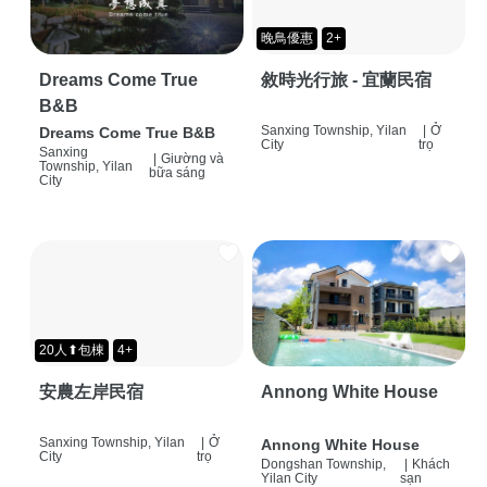
晚鳥優惠
2+
Dreams Come True
敘時光行旅 - 宜蘭民宿
B&B
Sanxing Township, Yilan
|
Ở
Dreams Come True B&B
City
trọ
Sanxing
|
Giường và
Township, Yilan
bữa sáng
City
20人⬆包棟
4+
安農左岸民宿
Annong White House
Sanxing Township, Yilan
|
Ở
Annong White House
City
trọ
Dongshan Township,
|
Khách
Yilan City
sạn