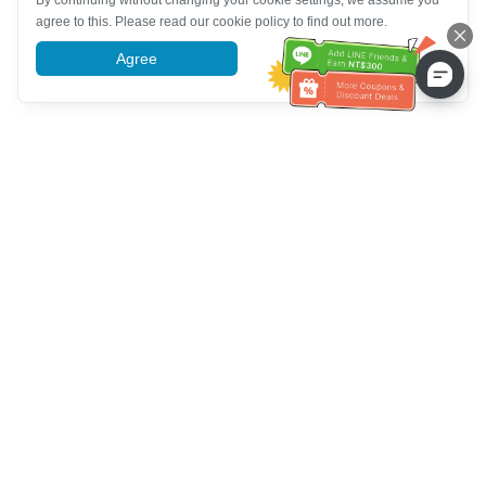
By continuing without changing your cookie settings, we assume you
agree to this. Please read our cookie policy to find out more.
Agree
More information
Hỗ trợ dịch vụ khách hàng
Hãy gọi cho chúng tôi：
+886-2-6610-0183
(Thân thiện với
người cao tuổi)
Số fax：
+886-2-6610-0185
Giờ làm việc：
Các ngày trong tuần 10:00 ~ 18:30