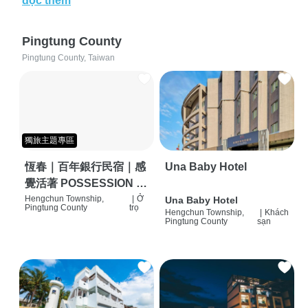
đọc thêm
Pingtung County
Pingtung County, Taiwan
獨旅主題專區
恆春｜百年銀行民宿｜感
Una Baby Hotel
覺活著 POSSESSION |
背包客棧 | 恆春必住特色
Hengchun Township,
|
Ở
Una Baby Hotel
Pingtung County
trọ
Hengchun Township,
|
Khách
旅店 | HOSTEL |
Pingtung County
sạn