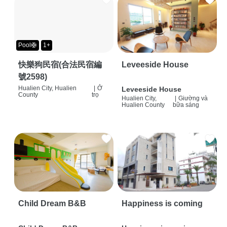
Pool🛟
1+
快樂狗民宿(合法民宿編
Leveeside House
號2598)
Hualien City, Hualien
|
Ở
Leveeside House
County
trọ
Hualien City,
|
Giường và
Hualien County
bữa sáng
Child Dream B&B
Happiness is coming