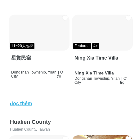
11~20人包棟
Featured
4+
星賞民宿
Ning Xia Time Villa
Dongshan Township, Yilan
|
Ở
Ning Xia Time Villa
City
trọ
Dongshan Township, Yilan
|
Ở
City
trọ
đọc thêm
Hualien County
Hualien County, Taiwan