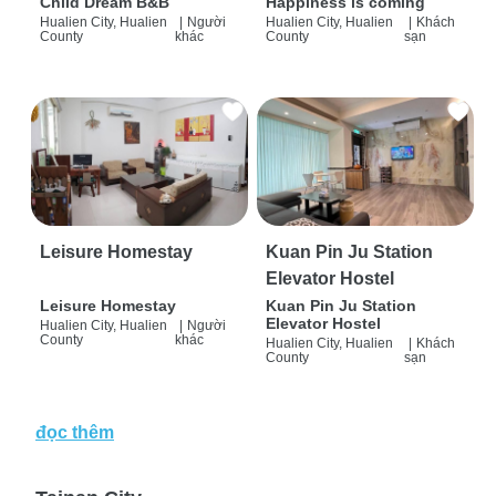
Child Dream B&B
Happiness is coming
Hualien City, Hualien
|
Người
Hualien City, Hualien
|
Khách
County
khác
County
sạn
Leisure Homestay
Kuan Pin Ju Station
Elevator Hostel
Leisure Homestay
Kuan Pin Ju Station
Elevator Hostel
Hualien City, Hualien
|
Người
County
khác
Hualien City, Hualien
|
Khách
County
sạn
đọc thêm