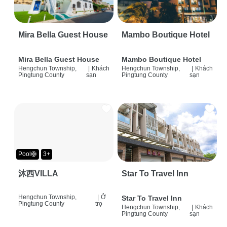
Mira Bella Guest House
Mambo Boutique Hotel
Mira Bella Guest House
Mambo Boutique Hotel
Hengchun Township,
|
Khách
Hengchun Township,
|
Khách
Pingtung County
sạn
Pingtung County
sạn
Pool🛟
3+
沐西VILLA
Star To Travel Inn
Hengchun Township,
|
Ở
Star To Travel Inn
Pingtung County
trọ
Hengchun Township,
|
Khách
Pingtung County
sạn