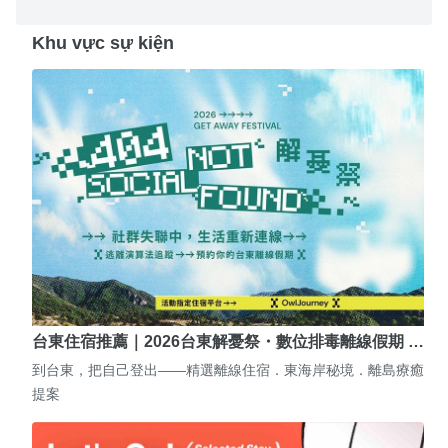
Khu vực sự kiện
台東住宿推薦｜2026台東解憂祭・數位排毒離線假期 …
到台東，把自己登出——精選離線住宿．東海岸秘境．離島療癒
提案