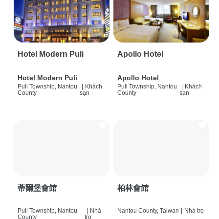
Hotel Modern Puli
Apollo Hotel
Hotel Modern Puli
Apollo Hotel
Puli Township, Nantou
|
Khách
Puli Township, Nantou
|
Khách
County
sạn
County
sạn
蒂爾堡會館
柏林會館
Puli Township, Nantou
|
Nhà
Nantou County, Taiwan
|
Nhà trọ
County
trọ