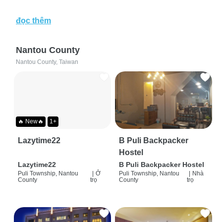
đọc thêm
Nantou County
Nantou County, Taiwan
🔥 New🔥
1+
Lazytime22
B Puli Backpacker
Hostel
Lazytime22
B Puli Backpacker Hostel
Puli Township, Nantou
|
Ở
Puli Township, Nantou
|
Nhà
County
trọ
County
trọ