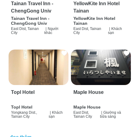
Tainan Travel Inn -
YellowKite Inn Hotel
ChengGong Univ
Tainan
Tainan Travel Inn -
YellowKite Inn Hotel
ChengGong Univ
Tainan
East Dist, Tainan
|
Người
East Dist, Tainan
|
Khách
City
khác
City
sạn
Topl Hotel
Maple House
Topl Hotel
Maple House
Yongkang Dist.,
|
Khách
East Dist,
|
Giường và
Tainan City
sạn
Tainan City
bữa sáng