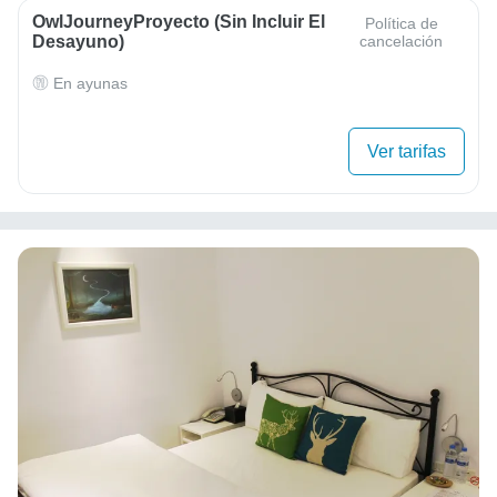
OwlJourneyProyecto (sin Incluir El
Política de
Desayuno)
cancelación
En ayunas
Ver tarifas