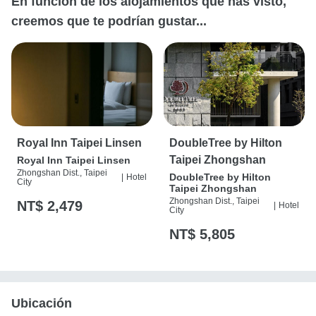
En función de los alojamientos que has visto,
creemos que te podrían gustar...
Royal Inn Taipei Linsen
DoubleTree by Hilton
Taipei Zhongshan
Royal Inn Taipei Linsen
Zhongshan Dist., Taipei
DoubleTree by Hilton
|
Hotel
City
Taipei Zhongshan
Zhongshan Dist., Taipei
NT$ 2,479
|
Hotel
City
NT$ 5,805
Ubicación