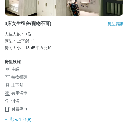
6床女生宿舍(寵物不可)
房型資訊
入住人數 :
1位
床型 :
上下舖 * 1
房間大小 :
18.45平方公尺
房型設施
空調
轉換插頭
上下舖
共用浴室
淋浴
付費毛巾
顯示全部(9)