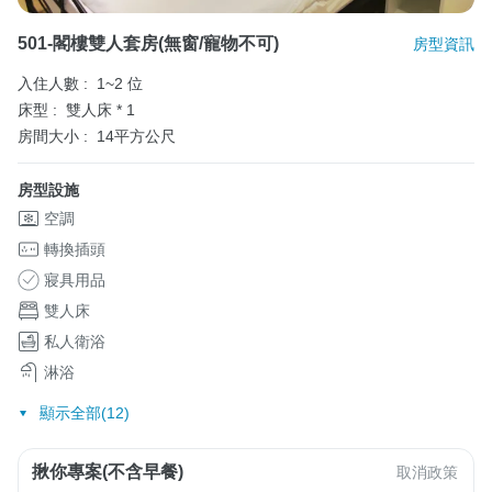
501-閣樓雙人套房(無窗/寵物不可)
房型資訊
入住人數 :
1~2 位
床型 :
雙人床 * 1
房間大小 :
14平方公尺
房型設施
空調
轉換插頭
寢具用品
雙人床
私人衛浴
淋浴
顯示全部(12)
揪你專案(不含早餐)
取消政策