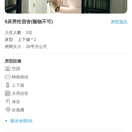
8床男性宿舍(寵物不可)
房型資訊
入住人數 :
1位
床型 :
上下舖 * 1
房間大小 :
20平方公尺
房型設施
空調
轉換插頭
上下舖
共用浴室
淋浴
吹風機
顯示全部(9)