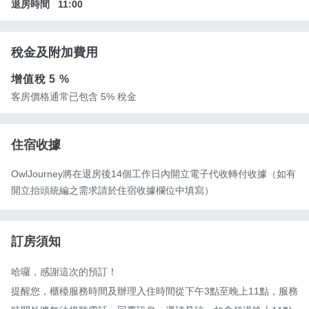
退房時間
11:00
稅金及附加費用
增值稅
5 %
客房價格通常已包含 5% 稅金
住宿收據
OwlJourney將在退房後14個工作日內開立電子代收轉付收據（如有
開立抬頭統編之需求請於住宿收據欄位中填寫）
訂房須知
哈囉，感謝這次的預訂！

提醒您，櫃檯服務時間及辦理入住時間從下午3點至晚上11點，服務