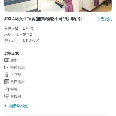
403-4床女生宿舍(無窗/寵物不可/共用衛浴)
房型資訊
入住人數 :
1~4 位
床型 :
上下舖 * 2
房間大小 :
6平方公尺
房型設施
空調
轉換插頭
上下舖
共用浴室
淋浴
吹風機
顯示全部(9)