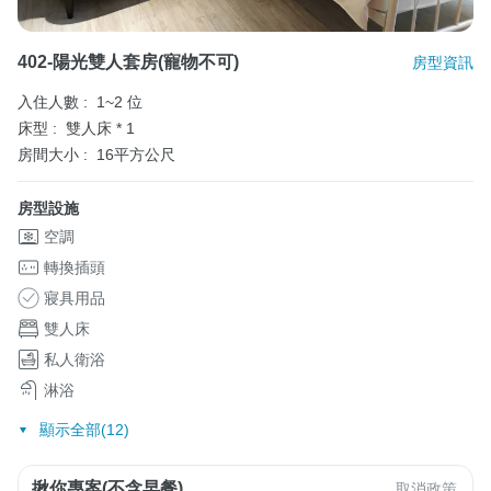
402-陽光雙人套房(寵物不可)
房型資訊
入住人數 :
1~2 位
床型 :
雙人床 * 1
房間大小 :
16平方公尺
房型設施
空調
轉換插頭
寢具用品
雙人床
私人衛浴
淋浴
顯示全部(12)
揪你專案(不含早餐)
取消政策