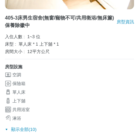
405-3床男生宿舍(無窗/寵物不可/共用衛浴/無床簾)
房型資訊
保養除徽中
入住人數 :
1~3 位
床型 :
單人床 * 1
上下舖 * 1
房間大小 :
12平方公尺
房型設施
空調
保險箱
單人床
上下舖
共用浴室
淋浴
顯示全部(10)