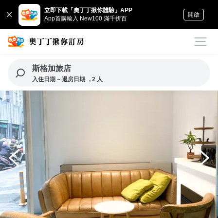
立即下載「奧丁丁揪你體驗」APP
開啟
App首購輸入 New100 滿千折百
斯格加旅店
入住日期 ~ 退房日期
, 2 人