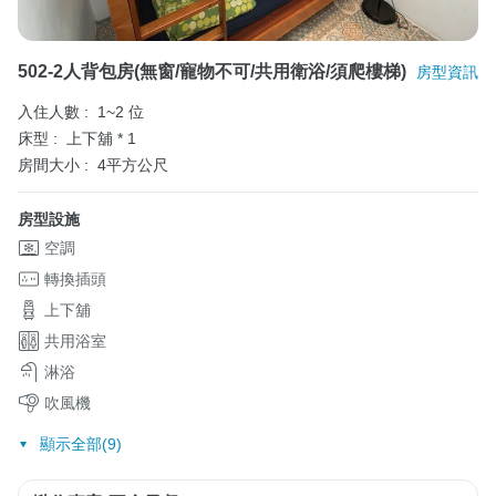
502-2人背包房(無窗/寵物不可/共用衛浴/須爬樓梯)
房型資訊
入住人數 :
1~2 位
床型 :
上下舖 * 1
房間大小 :
4平方公尺
房型設施
空調
轉換插頭
上下舖
共用浴室
淋浴
吹風機
顯示全部(9)