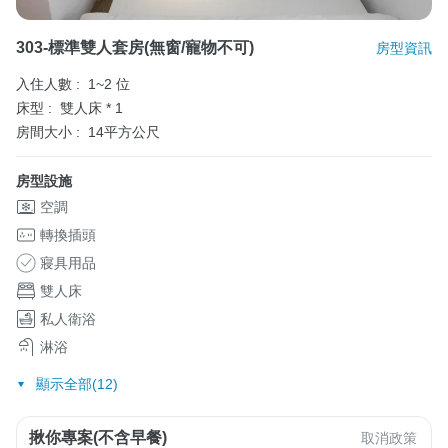
303-標準雙人套房(無窗/寵物不可)
房型資訊
入住人數 :
1~2 位
床型 :
雙人床 * 1
房間大小 :
14平方公尺
房型設施
空調
轉換插頭
寢具用品
雙人床
私人衛浴
淋浴
顯示全部(12)
揪你專案(不含早餐)
取消政策