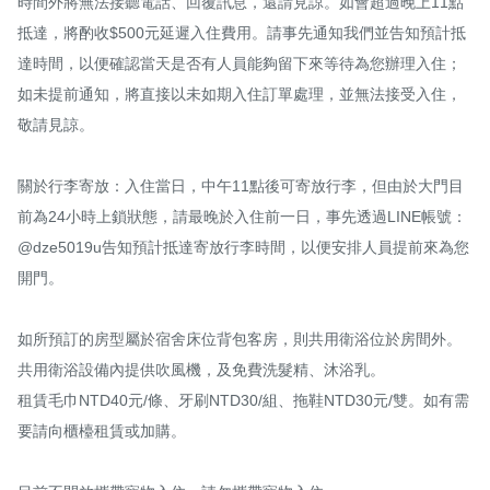
時間外將無法接聽電話、回覆訊息，還請見諒。如會超過晚上11點
抵達，將酌收$500元延遲入住費用。請事先通知我們並告知預計抵
達時間，以便確認當天是否有人員能夠留下來等待為您辦理入住；
如未提前通知，將直接以未如期入住訂單處理，並無法接受入住，
敬請見諒。

關於行李寄放：入住當日，中午11點後可寄放行李，但由於大門目
前為24小時上鎖狀態，請最晚於入住前一日，事先透過LINE帳號：
@dze5019u告知預計抵達寄放行李時間，以便安排人員提前來為您
開門。

如所預訂的房型屬於宿舍床位背包客房，則共用衛浴位於房間外。

共用衛浴設備內提供吹風機，及免費洗髮精、沐浴乳。

租賃毛巾NTD40元/條、牙刷NTD30/組、拖鞋NTD30元/雙。如有需
要請向櫃檯租賃或加購。
