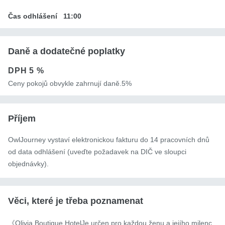
Čas odhlášení
11:00
Daně a dodatečné poplatky
DPH
5 %
Ceny pokojů obvykle zahrnují daně.5%
Příjem
OwlJourney vystaví elektronickou fakturu do 14 pracovních dnů
od data odhlášení (uveďte požadavek na DIČ ve sloupci
objednávky).
Věci, které je třeba poznamenat
《Olivia Boutique HotelJe určen pro každou ženu a jejího milenc