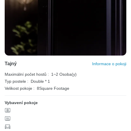
Tajný
Informace o pokoji
Maximální počet hostů :
1~2 Osoba(y)
Typ postele :
Double * 1
Velikost pokoje :
8Square Footage
Vybavení pokoje