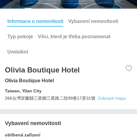
Informace o nemovitosti
Vybavení nemovitosti
Typ pokoje
Věci, které je třeba poznamenat
Umístění
Olivia Boutique Hotel
Olivia Boutique Hotel
Taiwan
,
Yilan City
266台灣宜蘭縣三星鄉三星路二段99巷17弄31號
Zobrazit mapu
Vybavení nemovitosti
oblíbená zařízení