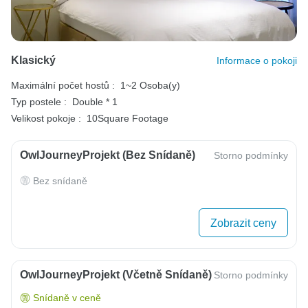
Klasický
Informace o pokoji
Maximální počet hostů :
1~2 Osoba(y)
Typ postele :
Double * 1
Velikost pokoje :
10Square Footage
OwlJourneyProjekt (bez Snídaně)
Storno podmínky
Bez snídaně
Zobrazit ceny
OwlJourneyProjekt (včetně Snídaně)
Storno podmínky
Snídaně v ceně