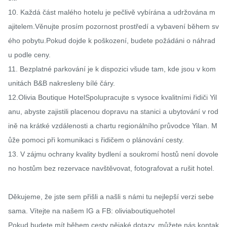
10. Každá část malého hotelu je pečlivě vybírána a udržována m
ajitelem.Věnujte prosím pozornost prostředí a vybavení během sv
ého pobytu.Pokud dojde k poškození, budete požádáni o náhrad
u podle ceny.

11. Bezplatné parkování je k dispozici všude tam, kde jsou v kom
unitách B&B nakresleny bílé čáry.

12.Olivia Boutique HotelSpolupracujte s vysoce kvalitními řidiči Yil
anu, abyste zajistili placenou dopravu na stanici a ubytování v rod
ině na krátké vzdálenosti a chartu regionálního průvodce Yilan. M
ůže pomoci při komunikaci s řidičem o plánování cesty.

13. V zájmu ochrany kvality bydlení a soukromí hostů není dovole
no hostům bez rezervace navštěvovat, fotografovat a rušit hotel.

Děkujeme, že jste sem přišli a našli s námi tu nejlepší verzi sebe 
sama. Vítejte na našem IG a FB: oliviaboutiquehotel

Pokud budete mít během cesty nějaké dotazy, můžete nás kontak