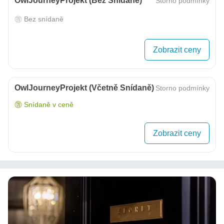
OwlJourneyProjekt (bez Snídaně)
Storno podmínky
Bez snídaně
Zobrazit ceny
OwlJourneyProjekt (včetně Snídaně)
Storno podmínky
Snídaně v ceně
Zobrazit ceny