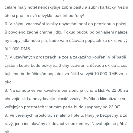
celáře malý hotel neposkytuje zubní pastu a zubní kartáčky. Vezm
ěte si prosím své obvyklé toaletní potřeby!

6. V zájmu zachování kvality ubytování není do penzionu a pokoj
ů povoleno žádné chutné jídlo. Pokud budou po odhlášení naleze
ny stopy jídla nebo pití, bude vám účtován poplatek za úklid ve vý
ši 1 000 RMB.

7. V uzavřených prostorách je zcela zakázáno kouření.V případě 
zjištění kouře bude pokoj na 3 dny uzavřen z důvodu úklidu a ces
tujícímu bude účtován poplatek za úklid ve výši 10 000 RMB za p
okoj.

8. Na samotě ve venkovském penzionu je ticho a klid.Po 22:00 za
chovejte klid a nevydávejte hlasité zvuky. [Světla a klimatizace ve 
veřejných prostorách v prvním patře budou vypnuty po 22:00].

9. Ve veřejných prostorách malého hotelu, který je bezpečný a zd
ravý, jsou instalovány sledovací videokamery. Neváhejte se přihlá
sit.
