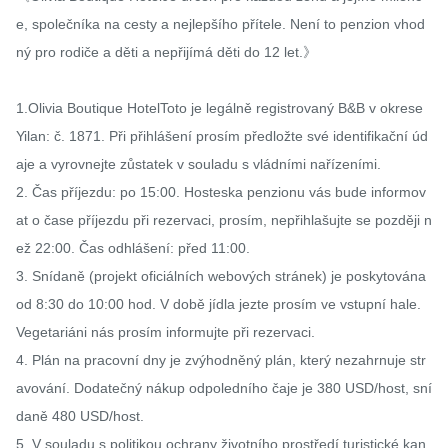
e, společníka na cesty a nejlepšího přítele. Není to penzion vhod
ný pro rodiče a děti a nepřijímá děti do 12 let.》

1.Olivia Boutique HotelToto je legálně registrovaný B&B v okrese 
Yilan: č. 1871. Při přihlášení prosím předložte své identifikační úd
aje a vyrovnejte zůstatek v souladu s vládními nařízeními.

2. Čas příjezdu: po 15:00. Hosteska penzionu vás bude informov
at o čase příjezdu při rezervaci, prosím, nepřihlašujte se později n
ež 22:00. Čas odhlášení: před 11:00.

3. Snídaně (projekt oficiálních webových stránek) je poskytována 
od 8:30 do 10:00 hod. V době jídla jezte prosím ve vstupní hale. 
Vegetariáni nás prosím informujte při rezervaci.

4. Plán na pracovní dny je zvýhodněný plán, který nezahrnuje str
avování. Dodatečný nákup odpoledního čaje je 380 USD/host, sní
daně 480 USD/host.

5. V souladu s politikou ochrany životního prostředí turistické kan