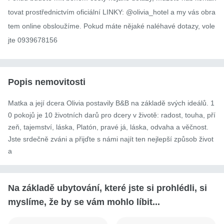
tovat prostřednictvím oficiální LINKY: @olivia_hotel a my vás obra
tem online obsloužíme. Pokud máte nějaké naléhavé dotazy, vole
jte 0939678156
Popis nemovitosti
Matka a její dcera Olivia postavily B&B na základě svých ideálů. 1
0 pokojů je 10 životních darů pro dcery v životě: radost, touha, pří
zeň, tajemství, láska, Platón, pravé já, láska, odvaha a věčnost.

Jste srdečně zváni a přijďte s námi najít ten nejlepší způsob život
a
Na základě ubytování, které jste si prohlédli, si
myslíme, že by se vám mohlo líbit...