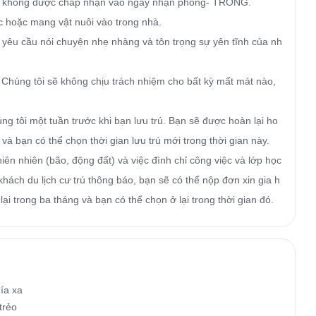
sẽ không được chấp nhận vào ngày nhận phòng- TRONG.

c hoặc mang vật nuôi vào trong nhà.

 yêu cầu nói chuyện nhẹ nhàng và tôn trọng sự yên tĩnh của nh
 Chúng tôi sẽ không chịu trách nhiệm cho bất kỳ mất mát nào, 
úng tôi một tuần trước khi bạn lưu trú. Bạn sẽ được hoàn lại ho
và bạn có thể chọn thời gian lưu trú mới trong thời gian này.

ên nhiên (bão, động đất) và việc đình chỉ công việc và lớp học 
ách du lịch cư trú thông báo, bạn sẽ có thể nộp đơn xin gia h
 lại trong ba tháng và bạn có thể chọn ở lại trong thời gian đó.
a xa

rẻo
