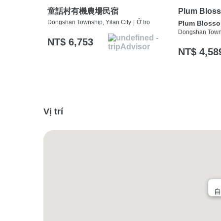
童話村有機農場民宿
Plum Bloss
Dongshan Township, Yilan City
|
Ở trọ
Plum Blosso
Dongshan Towns
NT$ 6,753
NT$ 4,58
Vị trí