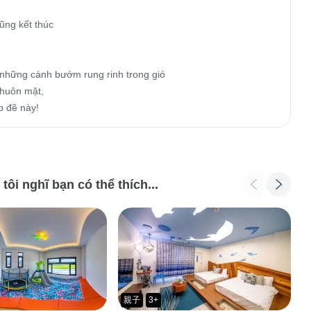
ũng kết thúc

những cánh bướm rung rinh trong gió

huôn mặt,

p đẽ này!
i nghĩ bạn có thể thích...
親子
3+