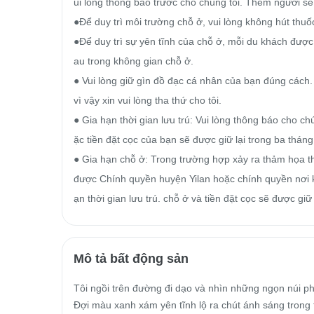
ui lòng thông báo trước cho chúng tôi. Thêm người 
●Để duy trì môi trường chỗ ở, vui lòng không hút thuố
●Để duy trì sự yên tĩnh của chỗ ở, mỗi du khách được
au trong không gian chỗ ở.

● Vui lòng giữ gìn đồ đạc cá nhân của bạn đúng cách.
vì vậy xin vui lòng tha thứ cho tôi.

● Gia hạn thời gian lưu trú: Vui lòng thông báo cho ch
ặc tiền đặt cọc của bạn sẽ được giữ lại trong ba tháng 
● Gia hạn chỗ ở: Trong trường hợp xảy ra thảm họa thi
được Chính quyền huyện Yilan hoặc chính quyền nơi kh
ạn thời gian lưu trú. chỗ ở và tiền đặt cọc sẽ được giữ
Mô tả bất động sản
Tôi ngồi trên đường đi dạo và nhìn những ngọn núi phí
Đợi màu xanh xám yên tĩnh lộ ra chút ánh sáng trong t