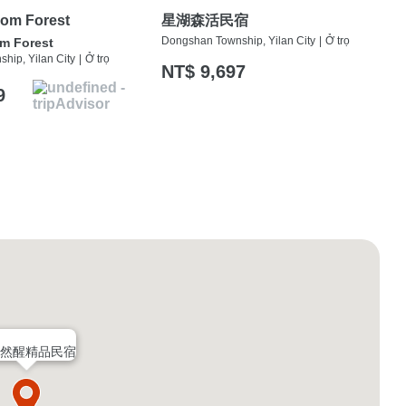
om Forest
星湖森活民宿
Dongshan Township, Yilan City
|
Ở trọ
Y
m Forest
hip, Yilan City
|
Ở trọ
NT$ 9,697
9
自然醒精品民宿