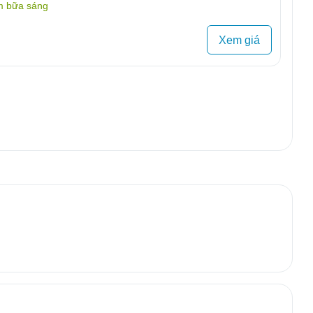
m bữa sáng
Xem giá