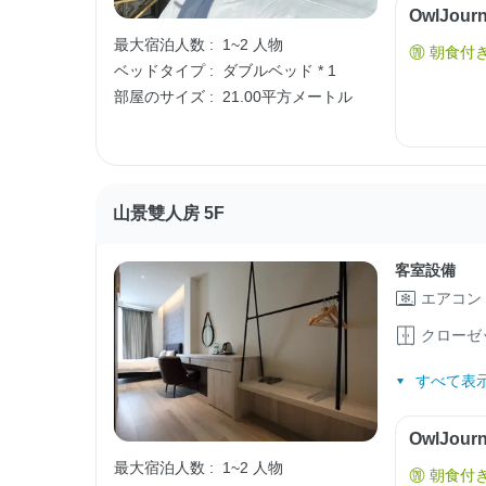
OwlJo
最大宿泊人数 :
1~2 人物
朝食付
ベッドタイプ :
ダブルベッド * 1
部屋のサイズ :
21.00平方メートル
山景雙人房 5F
客室設備
エアコン
クローゼ
すべて表示
OwlJo
最大宿泊人数 :
1~2 人物
朝食付