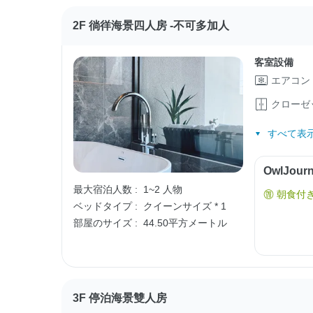
2F 徜徉海景四人房 -不可多加人
客室設備
エアコン
クローゼ
すべて表示
OwlJo
最大宿泊人数 :
1~2 人物
朝食付
ベッドタイプ :
クイーンサイズ * 1
部屋のサイズ :
44.50平方メートル
3F 停泊海景雙人房