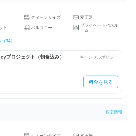
クィーンサイズ
変圧器
プライベートバスル
ット
バルコニー
ーム
（34）
urneyプロジェクト（朝食込み）
キャンセルポリシー
き
料金を見る
客室情報
クィーンサイズ
変圧器