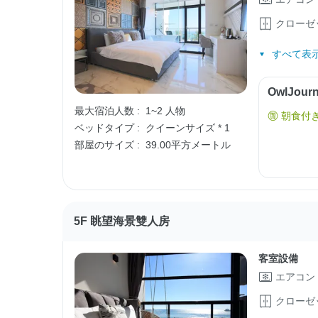
クローゼ
すべて表示
OwlJo
最大宿泊人数 :
1~2 人物
朝食付
ベッドタイプ :
クイーンサイズ * 1
部屋のサイズ :
39.00平方メートル
5F 眺望海景雙人房
客室設備
エアコン
クローゼ