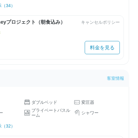
（34）
urneyプロジェクト（朝食込み）
キャンセルポリシー
き
料金を見る
客室情報
ダブルベッド
変圧器
プライベートバスル
ー
シャワー
ーム
（32）