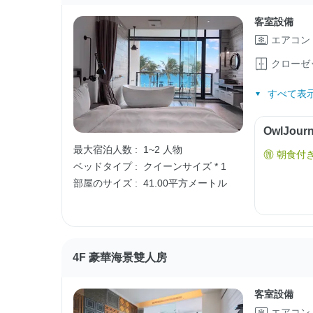
客室設備
エアコン
クローゼ
すべて表示
OwlJo
最大宿泊人数 :
1~2 人物
朝食付
ベッドタイプ :
クイーンサイズ * 1
部屋のサイズ :
41.00平方メートル
4F 豪華海景雙人房
客室設備
エアコン