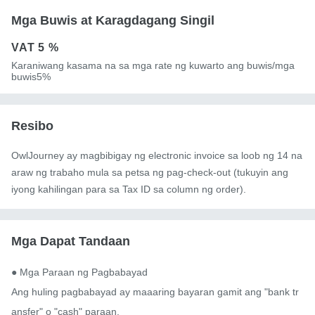
Mga Buwis at Karagdagang Singil
VAT
5 %
Karaniwang kasama na sa mga rate ng kuwarto ang buwis/mga
buwis5%
Resibo
OwlJourney ay magbibigay ng electronic invoice sa loob ng 14 na
araw ng trabaho mula sa petsa ng pag-check-out (tukuyin ang
iyong kahilingan para sa Tax ID sa column ng order).
Mga Dapat Tandaan
● Mga Paraan ng Pagbabayad

Ang huling pagbabayad ay maaaring bayaran gamit ang "bank tr
ansfer" o "cash" paraan.
