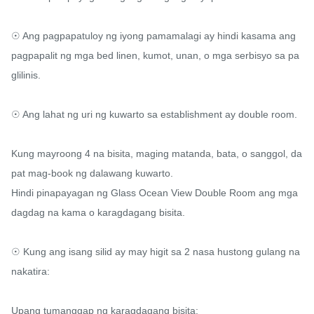
☉ Ang pagpapatuloy ng iyong pamamalagi ay hindi kasama ang 
pagpapalit ng mga bed linen, kumot, unan, o mga serbisyo sa pa
glilinis.

☉ Ang lahat ng uri ng kuwarto sa establishment ay double room.

Kung mayroong 4 na bisita, maging matanda, bata, o sanggol, da
pat mag-book ng dalawang kuwarto.

Hindi pinapayagan ng Glass Ocean View Double Room ang mga 
dagdag na kama o karagdagang bisita.

☉ Kung ang isang silid ay may higit sa 2 nasa hustong gulang na 
nakatira:

Upang tumanggap ng karagdagang bisita:
