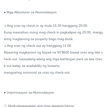
● Mga Alituntunin sa Akomodasyon

☼Ang oras ng check-in ay mula 15:30 hanggang 20:00.

Kung inaasahan mong mag-check in pagkalipas ng 20:00, mangy
aring magtanong sa property bago mag-book.

☼Ang oras ng check-out ay hanggang 11:00.

Maaaring magkaroon ng bayad na NT$500 bawat oras ang late c
heck-out. Isasaalang-alang ang mga kahilingan para sa late chec
k-out batay sa availability ng kuwarto;

mangyaring sumunod sa oras ng check-out.

● Impormasyon sa Akomodasyon

☉ Hindi pinapayagan ang mga alagang hayop.
