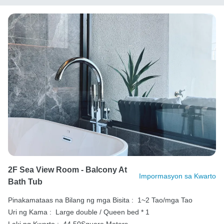
2F Sea View Room - Balcony At
Impormasyon sa Kwarto
Bath Tub
Pinakamataas na Bilang ng mga Bisita :
1~2 Tao/mga Tao
Uri ng Kama :
Large double / Queen bed * 1
Laki ng Kwarto :
44.50Square Meters