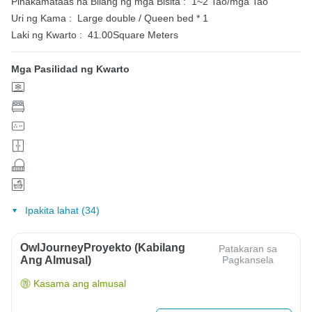
Pinakamataas na Bilang ng mga Bisita :
1~2 Tao/mga Tao
Uri ng Kama :
Large double / Queen bed * 1
Laki ng Kwarto :
41.00Square Meters
Mga Pasilidad ng Kwarto
Ipakita lahat (34)
OwlJourneyProyekto (Kabilang
Patakaran sa
Ang Almusal)
Pagkansela
Kasama ang almusal