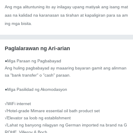
Ang mga alituntuning ito ay inilagay upang matiyak ang isang mat
aas na kalidad na karanasan sa tirahan at kapaligiran para sa am
ing mga bisita.
Paglalarawan ng Ari-arian
●Mga Paraan ng Pagbabayad

Ang huling pagbabayad ay maaaring bayaran gamit ang alinman 
sa "bank transfer" o "cash" paraan.

●Mga Pasilidad ng Akomodasyon

√WiFi internet

√Hotel-grade Mimare essential oil bath product set

√Elevator sa loob ng establishment

√Lahat ng banyong nilagyan ng German imported na brand na G
ROHE, Villeroy & Boch
