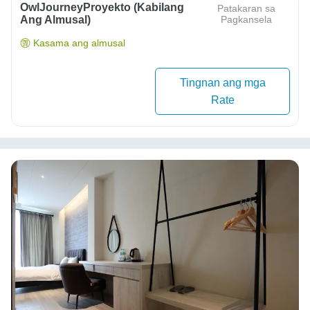
OwlJourneyProyekto (Kabilang
Patakaran sa
Ang Almusal)
Pagkansela
Kasama ang almusal
Tingnan ang mga
Rate