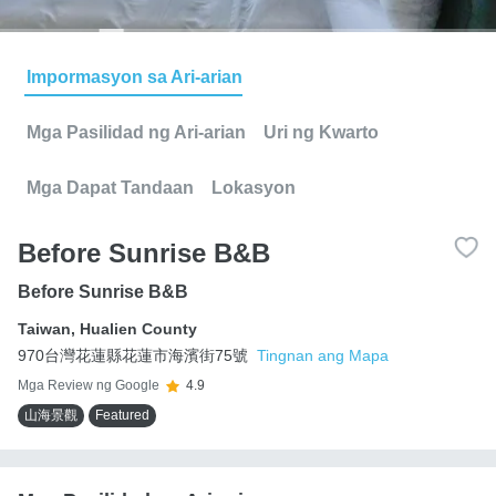
Impormasyon sa Ari-arian
Mga Pasilidad ng Ari-arian
Uri ng Kwarto
Mga Dapat Tandaan
Lokasyon
Before Sunrise B&B
Before Sunrise B&B
Taiwan
,
Hualien County
970台灣花蓮縣花蓮市海濱街75號
Tingnan ang Mapa
Mga Review ng Google
4.9
山海景觀
Featured