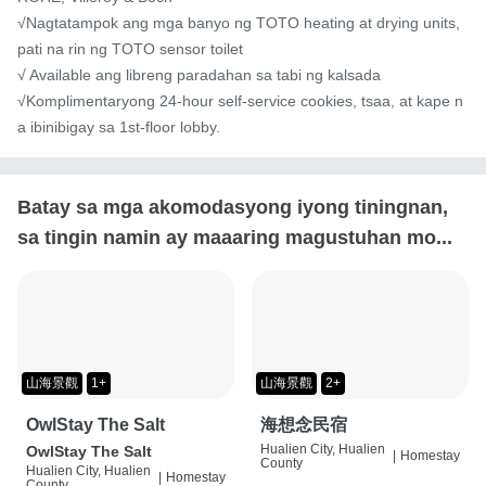
√Nagtatampok ang mga banyo ng TOTO heating at drying units, 
pati na rin ng TOTO sensor toilet

√ Available ang libreng paradahan sa tabi ng kalsada

√Komplimentaryong 24-hour self-service cookies, tsaa, at kape n
a ibinibigay sa 1st-floor lobby.
Batay sa mga akomodasyong iyong tiningnan,
sa tingin namin ay maaaring magustuhan mo...
山海景觀
1+
山海景觀
2+
OwlStay The Salt
海想念民宿
Hualien City, Hualien
OwlStay The Salt
|
Homestay
County
Hualien City, Hualien
|
Homestay
County