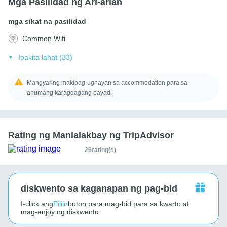
Mga Pasilidad ng Ari-arian
mga sikat na pasilidad
Common Wifi
Ipakita lahat (33)
Mangyaring makipag-ugnayan sa accommodation para sa
anumang karagdagang bayad.
Rating ng Manlalakbay ng TripAdvisor
26rating(s)
diskwento sa kaganapan ng pag-bid
I-click ang
Piliin
buton para mag-bid para sa kwarto at
mag-enjoy ng diskwento.