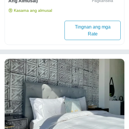
Ang Almusal)
Pagkansela
Kasama ang almusal
Tingnan ang mga
Rate