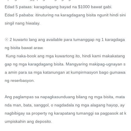
Edad 5 pataas: karagdagang bayad na $1000 bawat gabi.

Edad 5 pababa: itinuturing na karagdagang bisita ngunit hindi sini
singil nang hiwalay.

☉ 2 kuwarto lang ang available para tumanggap ng 1 karagdaga
ng bisita bawat araw.

 Kung naka-book ang mga kuwartong ito, hindi kami makakatang
gap ng mga karagdagang bisita. Mangyaring makipag-ugnayan s
a amin para sa mga katanungan at kumpirmasyon bago gumawa 
ng reserbasyon.

Ang paglampas sa napagkasunduang bilang ng mga bisita, mata
nda man, bata, sanggol, o nagdadala ng mga alagang hayop, ay 
nagbibigay sa property ng karapatang tumanggi sa pagpasok at k
umpiskahin ang deposito.
