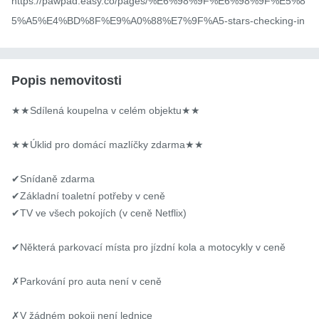
https://pawpad.easy.co/pages/%E6%98%9F%E6%98%9F%E5%8
5%A5%E4%BD%8F%E9%A0%88%E7%9F%A5-stars-checking-in
Popis nemovitosti
★★Sdílená koupelna v celém objektu★★

★★Úklid pro domácí mazlíčky zdarma★★

✔Snídaně zdarma

✔Základní toaletní potřeby v ceně

✔TV ve všech pokojích (v ceně Netflix)

✔Některá parkovací místa pro jízdní kola a motocykly v ceně

✗Parkování pro auta není v ceně

✗V žádném pokoji není lednice