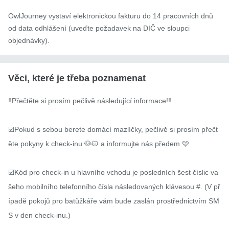
OwlJourney vystaví elektronickou fakturu do 14 pracovních dnů
od data odhlášení (uveďte požadavek na DIČ ve sloupci
objednávky).
Věci, které je třeba poznamenat
‼️Přečtěte si prosím pečlivě následující informace!‼️

☑️Pokud s sebou berete domácí mazlíčky, pečlivě si prosím přečt
ěte pokyny k check-inu 🐶🐱 a informujte nás předem 🩷

☑️Kód pro check-in u hlavního vchodu je posledních šest číslic va
šeho mobilního telefonního čísla následovaných klávesou #. (V př
ípadě pokojů pro batůžkáře vám bude zaslán prostřednictvím SM
S v den check-inu.)
