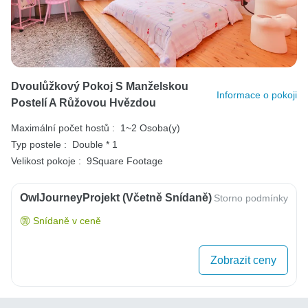
Dvoulůžkový Pokoj S Manželskou
Informace o pokoji
Postelí A Růžovou Hvězdou
Maximální počet hostů :
1~2 Osoba(y)
Typ postele :
Double * 1
Velikost pokoje :
9Square Footage
OwlJourneyProjekt (včetně Snídaně)
Storno podmínky
Snídaně v ceně
Zobrazit ceny