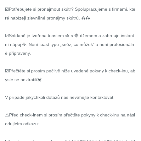
☑️Potřebujete si pronajmout skútr? Spolupracujeme s firmami, kte
ré nabízejí zlevněné pronájmy skútrů. 🛵🛵

☑️Snídaně je tvořena toastem 🥪 s 🍓 džemem a zahrnuje instant
ní nápoj ☕️. Není toast typu „sněz, co můžeš“ a není profesionáln
ě připravený.

☑️Přečtěte si prosím pečlivě níže uvedené pokyny k check-inu, ab
yste se neztratili💓

V případě jakýchkoli dotazů nás neváhejte kontaktovat.

⚠️Před check-inem si prosím přečtěte pokyny k check-inu na násl
edujícím odkazu:
