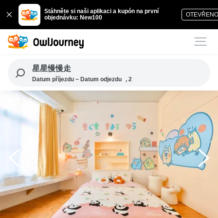
Stáhněte si naši aplikaci a kupón na první
OTEVŘEN
objednávku: New100
星星慢慢走
Datum příjezdu ~ Datum odjezdu
, 2