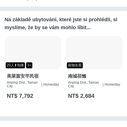
Na základě ubytování, které jste si prohlédli, si
myslíme, že by se vám mohlo líbit...
20人⬆包棟
3+
寵物友善
美萊茵安平民宿
南城荏懶
Anping Dist., Tainan
Anping Dist., Tainan
|
Homestay
|
Homestay
City
City
NT$ 7,792
NT$ 2,684