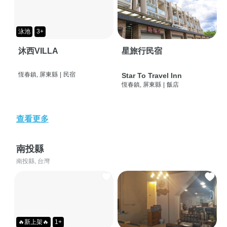
泳池
3+
沐西VILLA
星旅行民宿
恆春鎮, 屏東縣
|
民宿
Star To Travel Inn
恆春鎮, 屏東縣
|
飯店
查看更多
南投縣
南投縣, 台灣
🔥新上架🔥
1+