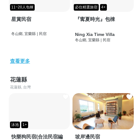
11~20人包棟
必住精選旅宿
4+
星賞民宿
『寗夏時光』包棟
冬山鄉, 宜蘭縣
|
民宿
Ning Xia Time Villa
冬山鄉, 宜蘭縣
|
民宿
查看更多
花蓮縣
花蓮縣, 台灣
泳池
1+
快樂狗民宿(合法民宿編
坡岸邊民宿