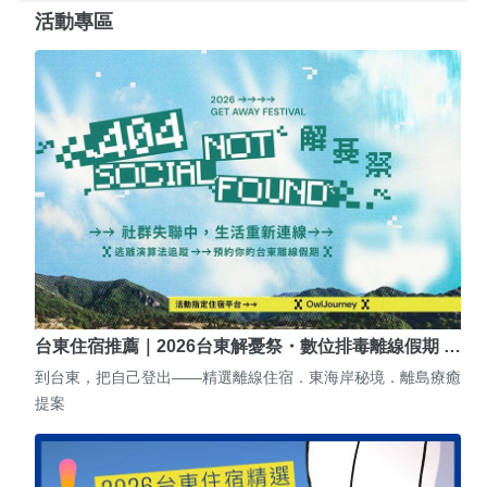
活動專區
台東住宿推薦｜2026台東解憂祭・數位排毒離線假期 …
到台東，把自己登出——精選離線住宿．東海岸秘境．離島療癒
提案