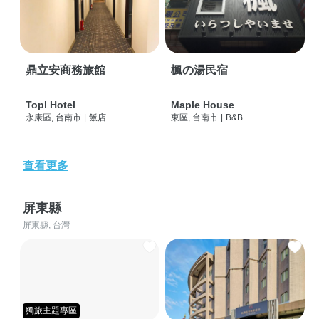
鼎立安商務旅館
楓の湯民宿
Topl Hotel
Maple House
永康區, 台南市
|
飯店
東區, 台南市
|
B&B
查看更多
屏東縣
屏東縣, 台灣
獨旅主題專區