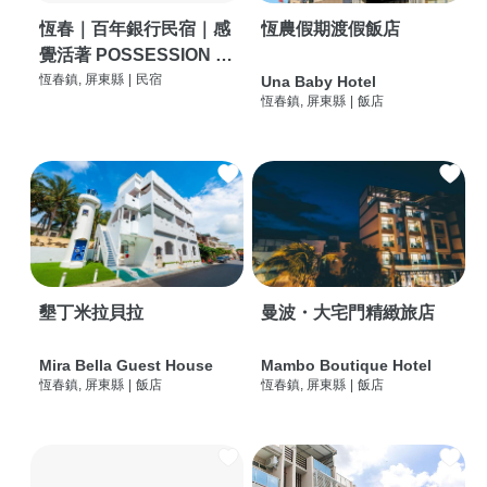
恆春｜百年銀行民宿｜感
恆農假期渡假飯店
覺活著 POSSESSION |
背包客棧 | 恆春必住特色
恆春鎮, 屏東縣
|
民宿
Una Baby Hotel
恆春鎮, 屏東縣
|
飯店
旅店 | HOSTEL |
墾丁米拉貝拉
曼波・大宅門精緻旅店
Mira Bella Guest House
Mambo Boutique Hotel
恆春鎮, 屏東縣
|
飯店
恆春鎮, 屏東縣
|
飯店