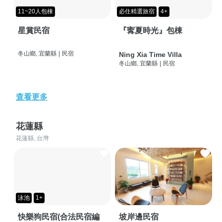
11~20人包棟
必住精選旅宿
4+
星賞民宿
『寗夏時光』包棟
冬山鄉, 宜蘭縣
|
民宿
Ning Xia Time Villa
冬山鄉, 宜蘭縣
|
民宿
查看更多
花蓮縣
花蓮縣, 台灣
泳池
1+
快樂狗民宿(合法民宿編
坡岸邊民宿