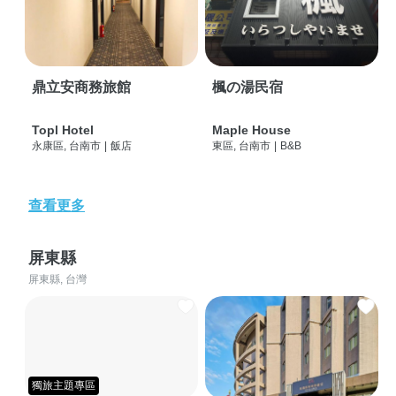
鼎立安商務旅館
楓の湯民宿
Topl Hotel
Maple House
永康區, 台南市
|
飯店
東區, 台南市
|
B&B
查看更多
屏東縣
屏東縣, 台灣
獨旅主題專區