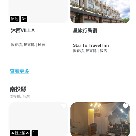
泳池
3+
沐西VILLA
星旅行民宿
恆春鎮, 屏東縣
|
民宿
Star To Travel Inn
恆春鎮, 屏東縣
|
飯店
查看更多
南投縣
南投縣, 台灣
🔥新上架🔥
1+