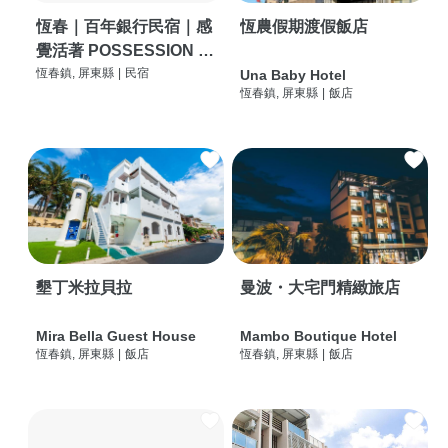
恆春｜百年銀行民宿｜感
恆農假期渡假飯店
覺活著 POSSESSION |
背包客棧 | 恆春必住特色
恆春鎮, 屏東縣
|
民宿
Una Baby Hotel
恆春鎮, 屏東縣
|
飯店
旅店 | HOSTEL |
墾丁米拉貝拉
曼波・大宅門精緻旅店
Mira Bella Guest House
Mambo Boutique Hotel
恆春鎮, 屏東縣
|
飯店
恆春鎮, 屏東縣
|
飯店