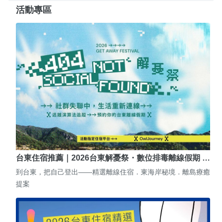
活動專區
台東住宿推薦｜2026台東解憂祭・數位排毒離線假期 …
到台東，把自己登出——精選離線住宿．東海岸秘境．離島療癒
提案