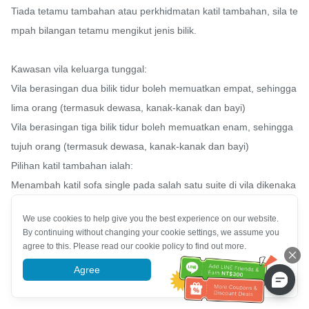
Tiada tetamu tambahan atau perkhidmatan katil tambahan, sila te
mpah bilangan tetamu mengikut jenis bilik.

Kawasan vila keluarga tunggal:

Vila berasingan dua bilik tidur boleh memuatkan empat, sehingga 
lima orang (termasuk dewasa, kanak-kanak dan bayi)

Vila berasingan tiga bilik tidur boleh memuatkan enam, sehingga 
tujuh orang (termasuk dewasa, kanak-kanak dan bayi)

Pilihan katil tambahan ialah:

Menambah katil sofa single pada salah satu suite di vila dikenaka
n bayaran tambahan $1,000/malam (termasuk sarapan pagi dan 
We use cookies to help give you the best experience on our website.
peralatan mandian)

By continuing without changing your cookie settings, we assume you
Kanak-kanak berumur 0-12 tahun yang tidak duduk di atas katil a
agree to this. Please read our cookie policy to find out more.
kan dikenakan bayaran tambahan $300/malam (tidak termasuk s
Agree
More information
arapan pagi dan peralatan mandian)
