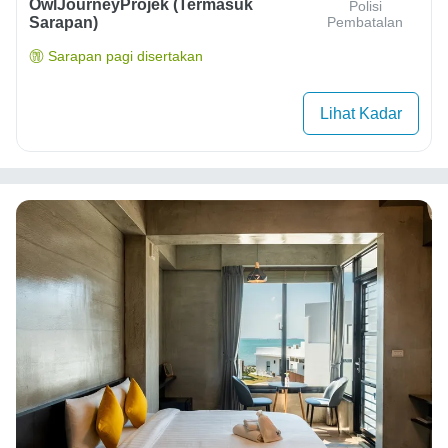
OwlJourneyProjek (Termasuk
Polisi
Sarapan)
Pembatalan
Sarapan pagi disertakan
Lihat Kadar