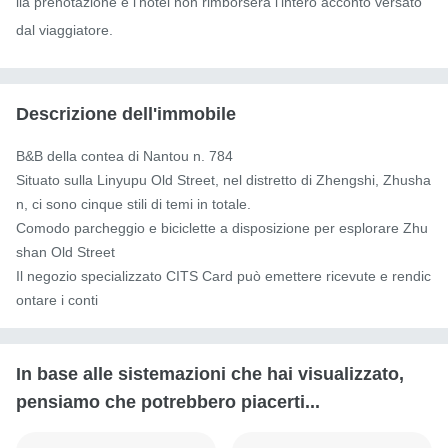
lla prenotazione e l'hotel non rimborserà l'intero acconto versato 
dal viaggiatore.
Descrizione dell'immobile
B&B della contea di Nantou n. 784

Situato sulla Linyupu Old Street, nel distretto di Zhengshi, Zhusha
n, ci sono cinque stili di temi in totale.

Comodo parcheggio e biciclette a disposizione per esplorare Zhu
shan Old Street

Il negozio specializzato CITS Card può emettere ricevute e rendic
ontare i conti
In base alle sistemazioni che hai visualizzato,
pensiamo che potrebbero piacerti...