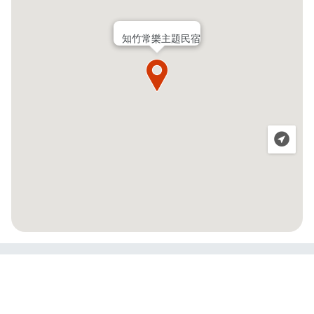
知竹常樂主題民宿