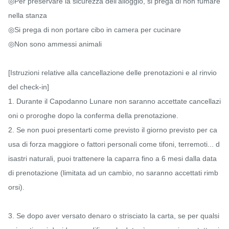
◎Per preservare la sicurezza dell'alloggio, si prega di non fumare 
nella stanza

◎Si prega di non portare cibo in camera per cucinare

◎Non sono ammessi animali

[Istruzioni relative alla cancellazione delle prenotazioni e al rinvio 
del check-in]

1. Durante il Capodanno Lunare non saranno accettate cancellazi
oni o proroghe dopo la conferma della prenotazione.

2. Se non puoi presentarti come previsto il giorno previsto per ca
usa di forza maggiore o fattori personali come tifoni, terremoti... d
isastri naturali, puoi trattenere la caparra fino a 6 mesi dalla data 
di prenotazione (limitata ad un cambio, no saranno accettati rimb
orsi).

3. Se dopo aver versato denaro o strisciato la carta, se per qualsi