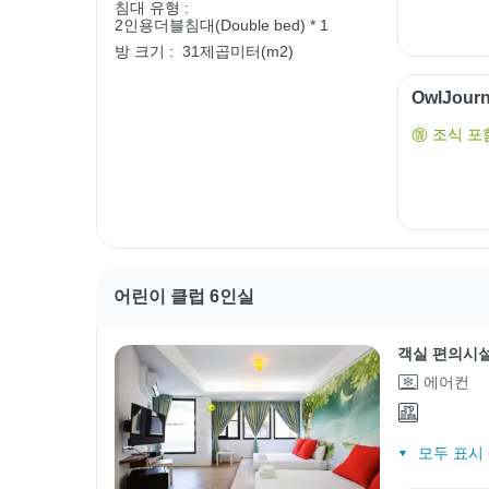
침대 유형 :
2인용더블침대(Double bed) * 1
방 크기 :
31제곱미터(m2)
OwlJou
조식 포
어린이 클럽 6인실
객실 편의시
에어컨
모두 표시 (