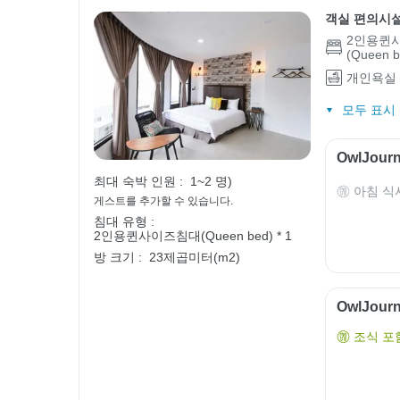
객실 편의시
2인용퀸
(Queen b
개인욕실
모두 표시 (
OwlJou
최대 숙박 인원 :
1~2 명)
아침 식
게스트를 추가할 수 있습니다.
침대 유형 :
2인용퀸사이즈침대(Queen bed) * 1
방 크기 :
23제곱미터(m2)
OwlJou
조식 포