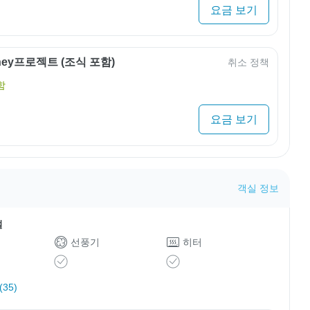
요금 보기
rney프로젝트 (조식 포함)
취소 정책
함
요금 보기
객실 정보
설
선풍기
히터
35)