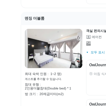
뎬징 더블룸
객실 편의시
에어컨
모두 표시 (
OwlJou
아침 식
최대 숙박 인원 :
1~2 명)
게스트를 추가할 수 있습니다.
침대 유형 :
2인용더블침대(Double bed) * 1
방 크기 :
20제곱미터(m2)
OwlJou