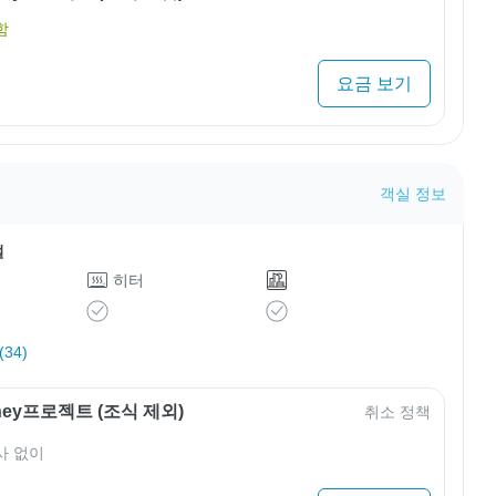
함
요금 보기
객실 정보
설
히터
34)
rney프로젝트 (조식 제외)
취소 정책
사 없이