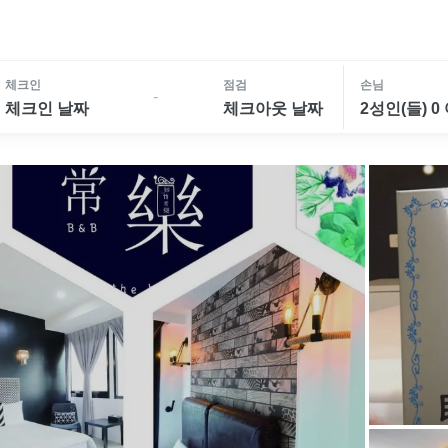
체크인
점검
손님
-
체크인 날짜
체크아웃 날짜
2성인(들) 0