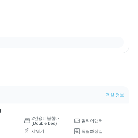
객실 정보
설
2인용더블침대
멀티어댑터
(Double bed)
샤워기
독립화장실