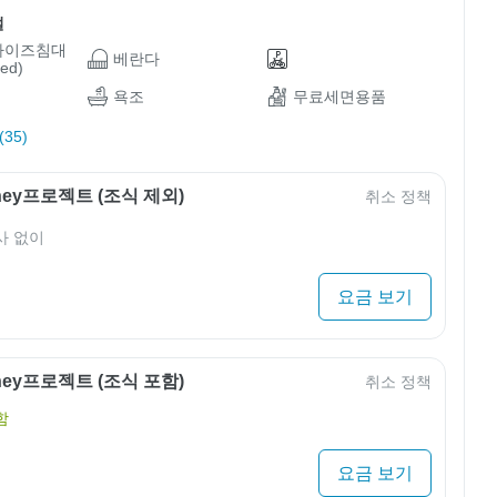
설
사이즈침대
베란다
ed)
욕조
무료세면용품
35)
rney프로젝트 (조식 제외)
취소 정책
사 없이
요금 보기
rney프로젝트 (조식 포함)
취소 정책
함
요금 보기