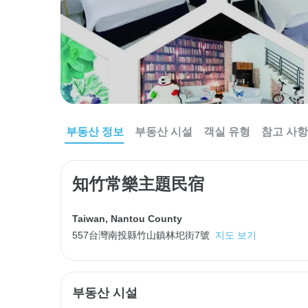
부동산 정보
부동산 시설
객실 유형
참고 사항
知竹常樂主題民宿
Taiwan
,
Nantou County
557台灣南投縣竹山鎮林圯街7號
지도 보기
부동산 시설