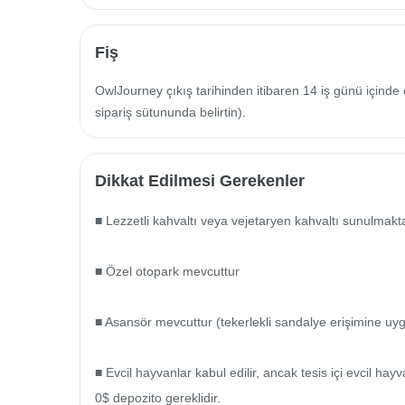
Fiş
OwlJourney çıkış tarihinden itibaren 14 iş günü içinde 
sipariş sütununda belirtin).
Dikkat Edilmesi Gerekenler
■ Lezzetli kahvaltı veya vejetaryen kahvaltı sunulmaktad
■ Özel otopark mevcuttur

■ Asansör mevcuttur (tekerlekli sandalye erişimine uyg
■ Evcil hayvanlar kabul edilir, ancak tesis içi evcil h
0$ depozito gereklidir.
