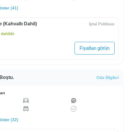
ster (41)
e (Kahvaltı Dahil)
İptal Politikası
dahildir.
Fiyatları görün
 Boştu.
Oda Bilgileri
arı
ster (32)