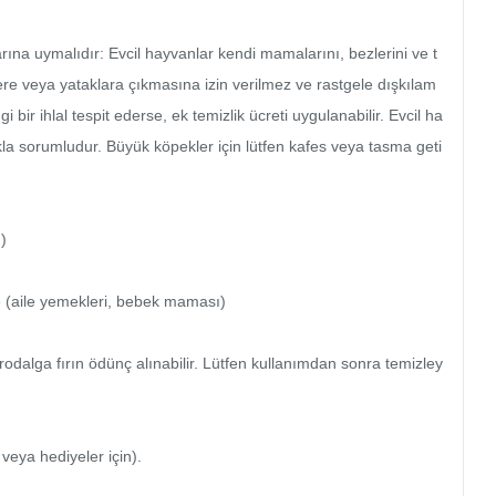
rına uymalıdır: Evcil hayvanlar kendi mamalarını, bezlerini ve t
lere veya yataklara çıkmasına izin verilmez ve rastgele dışkılam
 bir ihlal tespit ederse, ek temizlik ücreti uygulanabilir. Evcil ha
la sorumludur. Büyük köpekler için lütfen kafes veya tasma geti


e (aile yemekleri, bebek maması)

krodalga fırın ödünç alınabilir. Lütfen kullanımdan sonra temizley
eya hediyeler için).
