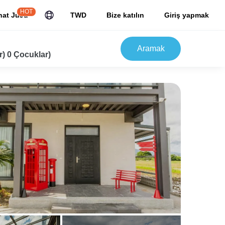
HOT
hat JuJu
TWD
Bize katılın
Giriş yapmak
Aramak
r) 0 Çocuklar)