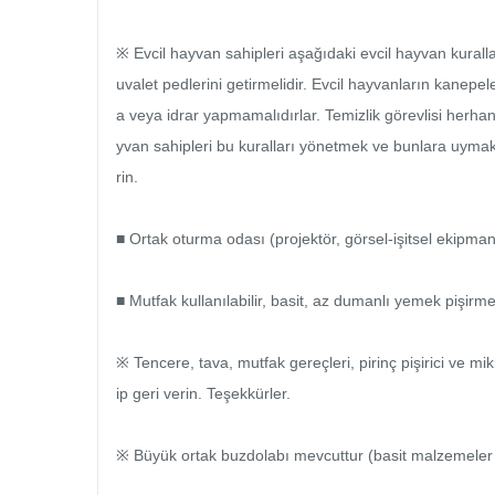
※ Evcil hayvan sahipleri aşağıdaki evcil hayvan kuralla
uvalet pedlerini getirmelidir. Evcil hayvanların kanepe
a veya idrar yapmamalıdırlar. Temizlik görevlisi herhangi
yvan sahipleri bu kuralları yönetmek ve bunlara uymak
rin.

■ Ortak oturma odası (projektör, görsel-işitsel ekipman)
■ Mutfak kullanılabilir, basit, az dumanlı yemek pişirm
※ Tencere, tava, mutfak gereçleri, pirinç pişirici ve mi
ip geri verin. Teşekkürler.

※ Büyük ortak buzdolabı mevcuttur (basit malzemeler v