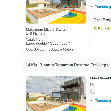
Tümünü gö
Özel Proj
Kahvaltı 
Maksimum Misafir Sayısı :
1~8 Kişi(ler)
Yatak Tipi :
Large double / Queen bed * 4
Oda Boyutu :
6Square Meters
14 Kişi Binanın Tamamını Rezerve Etti, Hepsi
Oda Olanakl
Tümünü gö