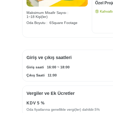
Özel Proj
Kahvaltı 
Maksimum Misafir Sayısı :
1~18 Kişi(ler)
Oda Boyutu :
6Square Footage
Giriş ve çıkış saatleri
Giriş saati
16:00
~
18:00
Çıkış Saati
11:00
Vergiler ve Ek Ücretler
KDV
5 %
Oda fiyatlarına genellikle vergi(ler) dahildir.5%