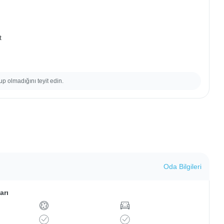
t
up olmadığını teyit edin.
Oda Bilgileri
arı