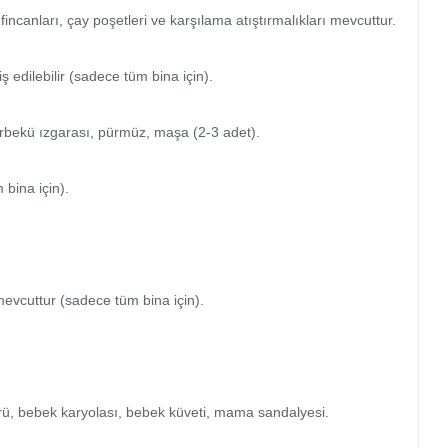
ncanları, çay poşetleri ve karşılama atıştırmalıkları mevcuttur.

edilebilir (sadece tüm bina için).

rbekü ızgarası, pürmüz, maşa (2-3 adet).

ina için).

vcuttur (sadece tüm bina için).

rü, bebek karyolası, bebek küveti, mama sandalyesi.
