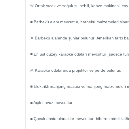
※ Ortak sıcak ve soğuk su sebili, kahve makinesi, çay fi
■ Barbekü alanı mevcuttur, barbekü malzemeleri sipariş 
※ Barbekü alanında şunlar bulunur: Amerikan tarzı ba
■ En üst düzey karaoke odaları mevcuttur (sadece tüm b
※ Karaoke odalarında projektör ve perde bulunur.

■ Elektrikli mahjong masası ve mahjong malzemeleri me
■ Açık havuz mevcuttur.

■ Çocuk dostu olanaklar mevcuttur: biberon sterilizatö