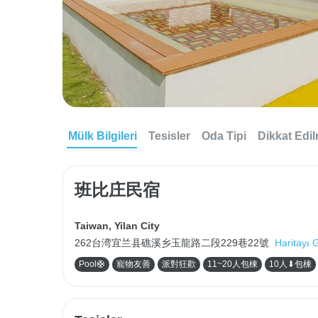
Mülk Bilgileri
Tesisler
Oda Tipi
Dikkat Edi
班比庄民宿
Taiwan
,
Yilan City
262台湾宜兰县礁溪乡玉龍路二段229巷22號
Haritayı 
Pool🛟
寵物友善
派對狂歡
11~20人包棟
10人⬇包棟