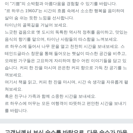
이 "기쁨"의 소박함과 아름다움을 경험할 수 있기를 바랍니다.

"르 하우스 1960J"는 시간의 흐름 속에서 소소한 행복을 음미하며 
살아 숨 쉬는 듯한 느낌을 선사합니다.

타이난의 골목길을 거닐어 보세요.

느긋한 걸음으로 옛 도시의 독특한 역사적 정취를 음미하고, 맛있는 
음식의 향기를 맡으며, 타이난 사람들의 따스함을 느껴보세요.

르 하우스에 들어서 나무 문을 열고 천천히 시간을 보내보세요. 스
테인드글라스 창문을 통해 들어오는 햇살이 따스한 공간을 비추고, 
오래된 가구들은 고요하게 자리하며 향수 어린 이야기들을 담고 있
습니다. 커피 한 잔을 마시며 은은한 커피 향으로 가득 찬 공기를 느
껴보세요.

여기서 책을 읽고, 커피 한 잔을 마시며, 시간 속 생각을 자유롭게 펼
쳐보세요.

혹은 친구나 가족과 함께 소중한 시간을 보내세요.

르 하우스에 머무는 모든 여행객이 따뜻하고 편안한 시간을 보내기
를 바랍니다.
고객님께서 보신 숙소를 바탕으로, 다음 숙소가 마음