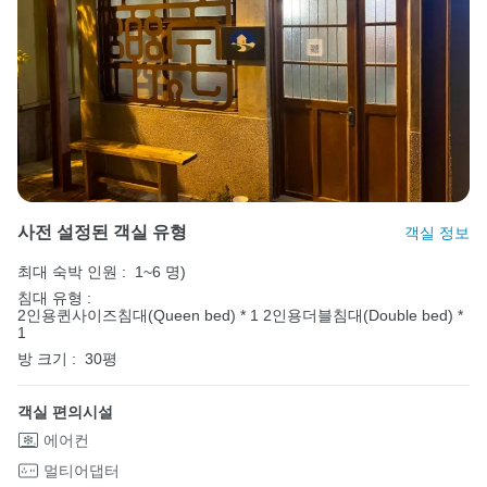
사전 설정된 객실 유형
객실 정보
최대 숙박 인원 :
1~6 명)
침대 유형 :
2인용퀸사이즈침대(Queen bed) * 1
2인용더블침대(Double bed) *
1
방 크기 :
30평
객실 편의시설
에어컨
멀티어댑터