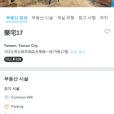
부동산 정보
부동산 시설
객실 유형
참고 사항
위치
樂宅17
Taiwan
,
Tainan City
702台湾台南市南區永華路一段79巷17號
지도 보기
10人⬇包棟
부동산 시설
인기 시설
Common Wifi
Parking