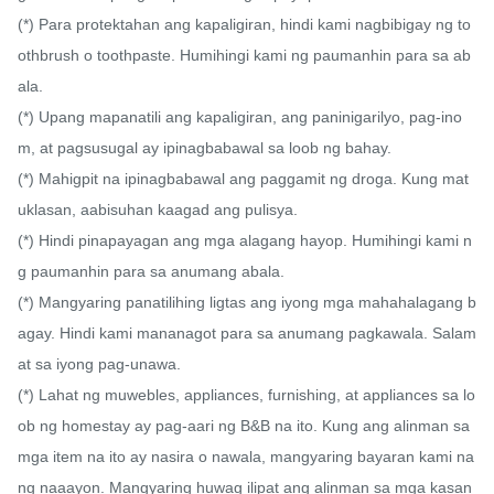
(*) Para protektahan ang kapaligiran, hindi kami nagbibigay ng to
othbrush o toothpaste. Humihingi kami ng paumanhin para sa ab
ala.

(*) Upang mapanatili ang kapaligiran, ang paninigarilyo, pag-ino
m, at pagsusugal ay ipinagbabawal sa loob ng bahay.

(*) Mahigpit na ipinagbabawal ang paggamit ng droga. Kung mat
uklasan, aabisuhan kaagad ang pulisya.

(*) Hindi pinapayagan ang mga alagang hayop. Humihingi kami n
g paumanhin para sa anumang abala.

(*) Mangyaring panatilihing ligtas ang iyong mga mahahalagang b
agay. Hindi kami mananagot para sa anumang pagkawala. Salam
at sa iyong pag-unawa.

(*) Lahat ng muwebles, appliances, furnishing, at appliances sa lo
ob ng homestay ay pag-aari ng B&B na ito. Kung ang alinman sa 
mga item na ito ay nasira o nawala, mangyaring bayaran kami na
ng naaayon. Mangyaring huwag ilipat ang alinman sa mga kasan