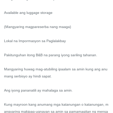
Available ang luggage storage

(Mangyaring magpareserba nang maaga)

Lokal na Impormasyon sa Paglalakbay

Pakitunguhan itong B&B na parang iyong sariling tahanan.

Mangyaring huwag mag-atubiling ipaalam sa amin kung ang anu
mang serbisyo ay hindi sapat.

Ang iyong pananatili ay mahalaga sa amin.

Kung mayroon kang anumang mga katanungan o katanungan, m
angyaring makipag-ugnayan sa amin sa pamamagitan ng mensa