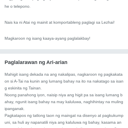
he o telepono.

Nais ka ni Atai ng mainit at komportableng paglagi sa Lezhai!

Magkaroon ng isang kaaya-ayang paglalakbay!
Paglalarawan ng Ari-arian
Mahigit isang dekada na ang nakalipas, nagkaroon ng pagkakata
on si A-Tai na kunin ang lumang bahay na ito na nakatago sa isan
g eskinita ng Tainan.

Noong panahong iyon, naisip niya ang higit pa sa isang lumang b
ahay, ngunit isang bahay na may kaluluwa, naghihintay na muling 
ipanganak.

Pagkatapos ng tatlong taon ng maingat na disenyo at pagkukump
uni, sa huli ay napanatili niya ang kaluluwa ng bahay, kasama an