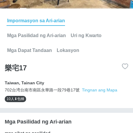
Impormasyon sa Ari-arian
Mga Pasilidad ng Ari-arian
Uri ng Kwarto
Mga Dapat Tandaan
Lokasyon
樂宅17
Taiwan
,
Tainan City
702台湾台南市南區永華路一段79巷17號
Tingnan ang Mapa
10人⬇包棟
Mga Pasilidad ng Ari-arian
mga sikat na pasilidad