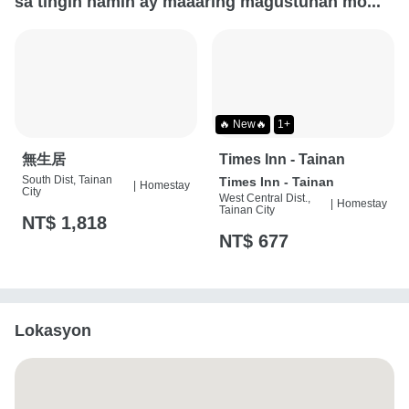
sa tingin namin ay maaaring magustuhan mo...
🔥 New🔥
1+
無生居
Times Inn - Tainan
South Dist, Tainan
Times Inn - Tainan
|
Homestay
City
West Central Dist.,
|
Homestay
Tainan City
NT$ 1,818
NT$ 677
Lokasyon