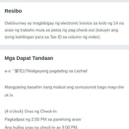
Resibo
OwlJourney ay magbibigay ng electronic invoice sa loob ng 14 na
araw ng trabaho mula sa petsa ng pag-check-out (tukuyin ang
iyong kahilingan para sa Tax ID sa column ng order).
Mga Dapat Tandaan
a-o「樂宅17Maligayang pagdating sa Lezhai!

Mangyaring basahin nang mabuti ang sumusunod bago mag-che
ck in.

(4 o'clock) Oras ng Check-in:

Pagkalipas ng 2:00 PM sa parehong araw

Ang huling oras ng check-in ay 9:00 PM.
