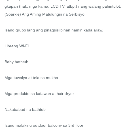
gkapan (hal., mga kama, LCD TV, atbp.) nang walang pahintulot.

(Sparkle) Ang Aming Matulungin na Serbisyo

Isang grupo lang ang pinagsisilbihan namin kada araw.

Libreng Wi-Fi

Baby bathtub

Mga tuwalya at tela sa mukha

Mga produkto sa katawan at hair dryer

Nakababad na bathtub

Isang malaking outdoor balcony sa 3rd floor
