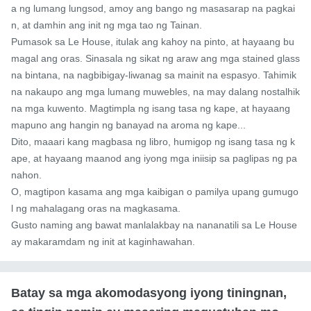
a ng lumang lungsod, amoy ang bango ng masasarap na pagkai
n, at damhin ang init ng mga tao ng Tainan.

Pumasok sa Le House, itulak ang kahoy na pinto, at hayaang bu
magal ang oras. Sinasala ng sikat ng araw ang mga stained glass 
na bintana, na nagbibigay-liwanag sa mainit na espasyo. Tahimik 
na nakaupo ang mga lumang muwebles, na may dalang nostalhik 
na mga kuwento. Magtimpla ng isang tasa ng kape, at hayaang 
mapuno ang hangin ng banayad na aroma ng kape...

Dito, maaari kang magbasa ng libro, humigop ng isang tasa ng k
ape, at hayaang maanod ang iyong mga iniisip sa paglipas ng pa
nahon.

O, magtipon kasama ang mga kaibigan o pamilya upang gumugo
l ng mahalagang oras na magkasama.

Gusto naming ang bawat manlalakbay na nananatili sa Le House 
ay makaramdam ng init at kaginhawahan.
Batay sa mga akomodasyong iyong tiningnan,