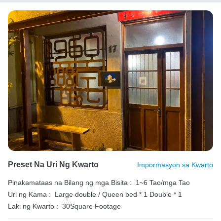
Preset Na Uri Ng Kwarto
Impormasyon sa Kwarto
Pinakamataas na Bilang ng mga Bisita :
1~6 Tao/mga Tao
Uri ng Kama :
Large double / Queen bed * 1
Double * 1
Laki ng Kwarto :
30Square Footage