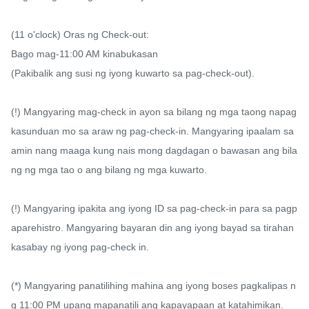
(11 o'clock) Oras ng Check-out:

Bago mag-11:00 AM kinabukasan

(Pakibalik ang susi ng iyong kuwarto sa pag-check-out).

(!) Mangyaring mag-check in ayon sa bilang ng mga taong napag
kasunduan mo sa araw ng pag-check-in. Mangyaring ipaalam sa 
amin nang maaga kung nais mong dagdagan o bawasan ang bila
ng ng mga tao o ang bilang ng mga kuwarto.

(!) Mangyaring ipakita ang iyong ID sa pag-check-in para sa pagp
aparehistro. Mangyaring bayaran din ang iyong bayad sa tirahan 
kasabay ng iyong pag-check in.

(*) Mangyaring panatilihing mahina ang iyong boses pagkalipas n
g 11:00 PM upang mapanatili ang kapayapaan at katahimikan.
