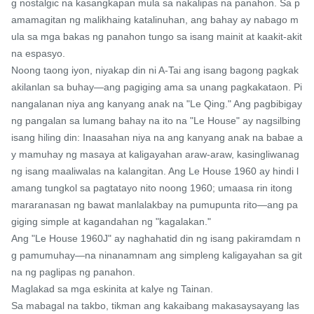
g nostalgic na kasangkapan mula sa nakalipas na panahon. Sa p
amamagitan ng malikhaing katalinuhan, ang bahay ay nabago m
ula sa mga bakas ng panahon tungo sa isang mainit at kaakit-akit 
na espasyo.

Noong taong iyon, niyakap din ni A-Tai ang isang bagong pagkak
akilanlan sa buhay—ang pagiging ama sa unang pagkakataon. Pi
nangalanan niya ang kanyang anak na "Le Qing." Ang pagbibigay 
ng pangalan sa lumang bahay na ito na "Le House" ay nagsilbing 
isang hiling din: Inaasahan niya na ang kanyang anak na babae a
y mamuhay ng masaya at kaligayahan araw-araw, kasingliwanag 
ng isang maaliwalas na kalangitan. Ang Le House 1960 ay hindi l
amang tungkol sa pagtatayo nito noong 1960; umaasa rin itong 
mararanasan ng bawat manlalakbay na pumupunta rito—ang pa
giging simple at kagandahan ng "kagalakan."

Ang "Le House 1960J" ay naghahatid din ng isang pakiramdam n
g pamumuhay—na ninanamnam ang simpleng kaligayahan sa git
na ng paglipas ng panahon.

Maglakad sa mga eskinita at kalye ng Tainan.

Sa mabagal na takbo, tikman ang kakaibang makasaysayang las