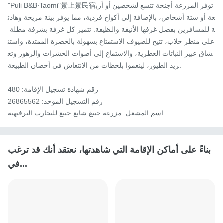
"Puli B&B‧Taomi"景上景民宿توفر المزرعة أجنحة تتسع لشخصين أو أرب
عة أو ستة أشخاص، بالإضافة إلى أكواخ فردية، مما يوفر بيئة مريحة وهادئ
ة للمسافرين بفضل غرفها الأنيقة والنظيفة. تتميز كل غرفة بشرفة مطلة 
على منظر خلاب، تتيح للضيوف الاستمتاع بسهولة بالخضرة الممتدة، واستن
شاق عبير النباتات العطرية، والاستماع إلى أصوات الحشرات والزهور وتغ
ريد الطيور، لينعموا بلحظات من الانتعاش في أحضان الطبيعة.

رقم شهادة تسجيل الإقامة: 480

رقم التسجيل الموحد: 26865562

اسم المشغل: مزرعة جينغ شانغ جينغ للتجارب الترفيهية
بناءً على أماكن الإقامة التي شاهدتها، نعتقد أنك قد ترغب
في...