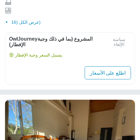
عرض الكل (16)
OwlJourneyالمشروع (بما في ذلك وجبة
سياسة
الإلغاء
الإفطار)
يشمل السعر وجبة الإفطار
اطلع على الأسعار