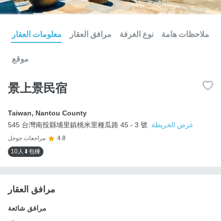
ملاحظات هامة
نوع الغرفة
مرافق العقار
معلومات العقار
موقع
景上景民宿
Taiwan
,
Nantou County
عرض الخريطة
545 台灣南投縣埔里鎮桃米里種瓜路 45 - 3 號
4.8
مراجعات جوجل
10人⬇包棟
مرافق العقار
مرافق شائعة