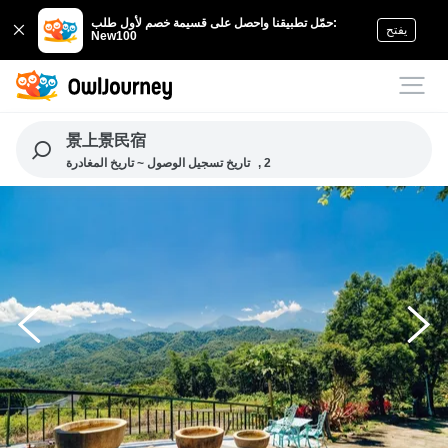
حمّل تطبيقنا واحصل على قسيمة خصم لأول طلب:
يفتح
New100
景上景民宿
, 2
تاريخ تسجيل الوصول ~ تاريخ المغادرة