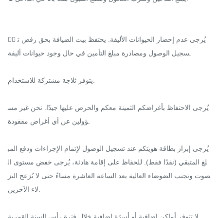
🐕‍🦺 يُرجى عدم إحضار الحيوانات الأليفة. يحتفظ بيت الضيافة بحق رفض ت
سجيل الوصول ومصادرة مبلغ التأمين في حال وجود حيوانات أليفة.

يتوفر ثلاجة مشتركة للاستخدام.

يُرجى الاحتفاظ بأغراضكم الثمينة معكم والحرص عليها جيدًا. نحن غير مس
ؤولين عن أي أغراض مفقودة.

يُرجى إبراز بطاقة هويتكم عند تسجيل الوصول لإتمام الإجراءات ودفع المب
لغ المتبقي (نقدًا فقط). للحفاظ على إقامة هادئة، يُرجى خفض مستوى ال
صوت وتجنب الضوضاء العالية بعد الساعة العاشرة مساءً حتى لا تُزعج النز
لاء الآخرين.

لا تتوفر أماكن إضافية أو أسرّة إضافية خلال فترة رأس السنة القمرية.