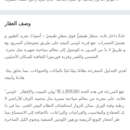
وصف العقار
غابةٌ داخل غابة، منظرٌ طبيعيٌّ فوق منظرٍ طبيعيّ – أصواتُ تغريد الطيور و
همسُ الحشرات. تقع قرية تاومي البيئية على طريق تشونغتان السريع، وه
و طريقٌ لا بدّ من المرور به للوصول إلى معالم سياحية شهيرة مثل بحيرة 
الشمس والقمر وقرية فورموزا الثقافية للسكان الأصليين.

تُغذي الجداول المتعرجة نظامًا بيئيًا غنيًا بالنباتات والحيوانات، مما يخلق بيئةً 
هادئةً وأنيقة.

"بولي للمبيت والإفطار - تاومي"景上景民宿تقع المزرعة في هذه الجنة ال
خلابة، على مقربة من معالم سياحية مميزة مثل محمية كاونان للأراضي ال
رطبة وقبة الورق. يمكن للزوار استكشاف النظام البيئي الغني، بما في ذل
ك الضفادع واليعاسيب والفراشات واليراعات، بالإضافة إلى الاستمتاع بمنا
ظر أشجار التونغ الربيعية وزهور اللوتس الصيفية ونجوم الليل الساحرة.
