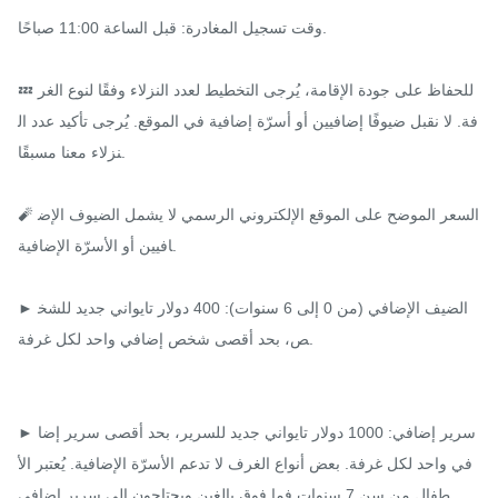
وقت تسجيل المغادرة: قبل الساعة 11:00 صباحًا.

💤 للحفاظ على جودة الإقامة، يُرجى التخطيط لعدد النزلاء وفقًا لنوع الغر
فة. لا نقبل ضيوفًا إضافيين أو أسرّة إضافية في الموقع. يُرجى تأكيد عدد ال
نزلاء معنا مسبقًا.

🧨 السعر الموضح على الموقع الإلكتروني الرسمي لا يشمل الضيوف الإض
افيين أو الأسرّة الإضافية.

► الضيف الإضافي (من 0 إلى 6 سنوات): 400 دولار تايواني جديد للشخ
ص، بحد أقصى شخص إضافي واحد لكل غرفة.

► سرير إضافي: 1000 دولار تايواني جديد للسرير، بحد أقصى سرير إضا
في واحد لكل غرفة. بعض أنواع الغرف لا تدعم الأسرّة الإضافية. يُعتبر الأ
طفال من سن 7 سنوات فما فوق بالغين ويحتاجون إلى سرير إضافي.
