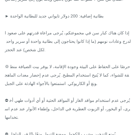
► بطانية إضافية: 200 دولار تايواني جديد للبطانية الواحدة

إذا كان هناك كبار سن في مجموعتكم، يُرجى مراعاة قدرتهم على صعود ا
لدرج وعادات نومهم (ما إذا كانوا يحتاجون إلى بطانية واحدة أو سرير واحد 
لكل شخص) عند الحجز.

💢 حرصًا على الحفاظ على البيئة وجودة الإقامة، لا يوفر بيت الضيافة منط
قة للشواء، كما لا يُتيح استخدام المطبخ. يُرجى عدم إحضار معدات الماهج
ونغ أو الكاريوكي. استمتعوا بالأجواء الهادئة على الجبل.

⛔ يُرجى عدم استخدام مواقد الغاز أو المواقد الحثية أو أي أدوات طهي أخ
رى، أو البخور، أو الزيوت العطرية في الداخل، وإطفاء الأنوار عند عدم اس
تخدامها.

⛔ يُمنع التدخين وشرب الكحول ومضغ التنبول منعًا باتًا في الداخل.
