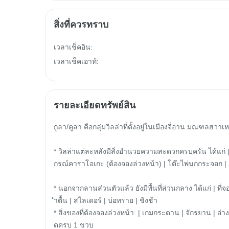
สิ่งที่ควรทราบ
เวลาเช็คอิน:

เวลาเช็คเอาท์:
รายละเอียดทรัพย์สิน
กูลา/คูลา คือกลุ่มวิลล่าที่ตั้งอยู่ในเมืองจี่อาน มณฑลฮว
* วิลล่าแต่ละหลังมีสิ่งอำนวยความสะดวกครบครัน ได้แก่ | ที่จ
กรณ์คาราโอเกะ (ต้องจองล่วงหน้า) | โต๊ะไพ่นกกระจอก | เครื
* นอกจากลานส่วนตัวแล้ว ยังมีพื้นที่ส่วนกลาง ได้แก่ | ท
ำตื้น | สไลเดอร์ | บ่อทราย | ชิงช้า

* สิ่งของที่ต้องจองล่วงหน้า: | เกมกระดาน | จักรยาน | อ่างอา
ดครบ 1 ขวบ
