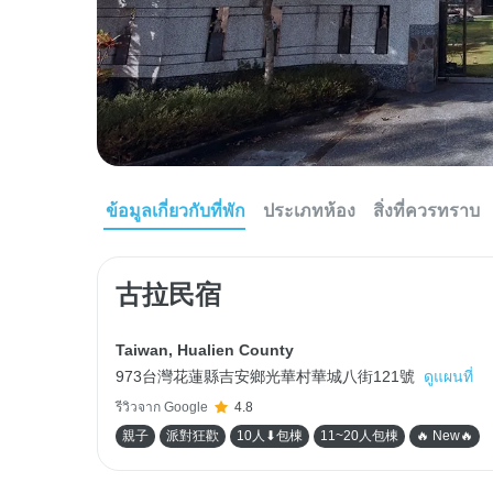
ข้อมูลเกี่ยวกับที่พัก
ประเภทห้อง
สิ่งที่ควรทราบ
古拉民宿
Taiwan
,
Hualien County
973台灣花蓮縣吉安鄉光華村華城八街121號
ดูแผนที่
รีวิวจาก Google
4.8
親子
派對狂歡
10人⬇包棟
11~20人包棟
🔥 New🔥