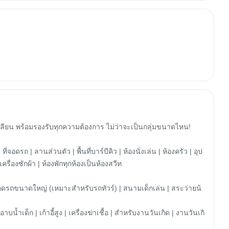
าเหลียน พร้อมรองรับทุกความต้องการ ไม่ว่าจะเป็นกลุ่มขนาดไหน!

อดรถ | ลานส่วนตัว | พื้นที่บาร์บีคิว | ห้องนั่งเล่น | ห้องครัว | อุป
่องซักผ้า | ห้องพักทุกห้องเป็นห้องสวีท

ี่จอดรถขนาดใหญ่ (เหมาะสำหรับรถทัวร์) | สนามเด็กเล่น | สระว่ายน้
บน้ำเด็ก | เก้าอี้สูง | เครื่องฆ่าเชื้อ | สำหรับงานวันเกิด | งานวันเกิ