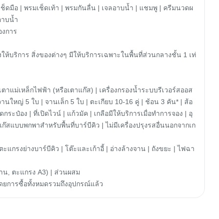
เช็ดมือ | พรมเช็ดเท้า | พรมกันลื่น | เจลอาบน้ำ | แชมพู | ครีมนวดผ
อาบน้ำ

องการ

้งให้บริการ สิ่งของต่างๆ มีให้บริการเฉพาะในพื้นที่ส่วนกลางชั้น 1 เท่
เตาแม่เหล็กไฟฟ้า (หรือเตาแก๊ส) | เครื่องกรองน้ำระบบรีเวอร์สออส
 จานใหญ่ 5 ใบ | จานเล็ก 5 ใบ | ตะเกียบ 10-16 คู่ | ช้อน 3 คัน* | ส้อ
ดกระป๋อง | ที่เปิดไวน์ | แก้วมัค | เกลือมีให้บริการเมื่อทำการจอง | อุ
ก๊สแบบพกพาสำหรับพื้นที่บาร์บีคิว | ไม่มีเครื่องปรุงรสอื่นนอกจากเก
 ตะแกรงย่างบาร์บีคิว | โต๊ะและเก้าอี้ | อ่างล้างจาน | ถังขยะ | ไฟฉา
าน, ตะแกรง A3) | ส่วนผสม

ดยการซื้อทั้งหมดรวมถึงอุปกรณ์แล้ว