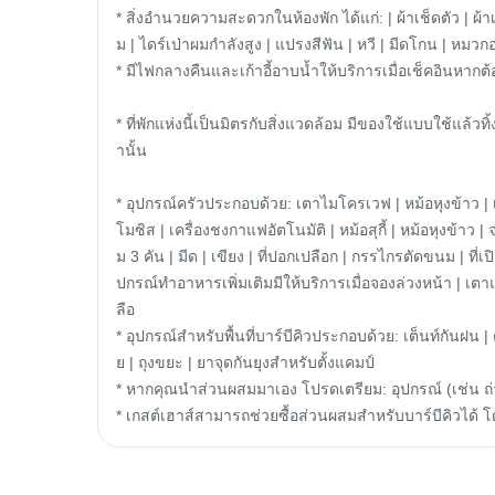
* สิ่งอำนวยความสะดวกในห้องพัก ได้แก่: | ผ้าเช็ดตัว | ผ้า
ม | ไดร์เป่าผมกำลังสูง | แปรงสีฟัน | หวี | มีดโกน | หมวก
* มีไฟกลางคืนและเก้าอี้อาบน้ำให้บริการเมื่อเช็คอินหากต้
* ที่พักแห่งนี้เป็นมิตรกับสิ่งแวดล้อม มีของใช้แบบใช้แล้วทิ
านั้น

* อุปกรณ์ครัวประกอบด้วย: เตาไมโครเวฟ | หม้อหุงข้าว | 
โมซิส | เครื่องชงกาแฟอัตโนมัติ | หม้อสุกี้ | หม้อหุงข้าว |
ม 3 คัน | มีด | เขียง | ที่ปอกเปลือก | กรรไกรตัดขนม | ที่เปิ
ปกรณ์ทำอาหารเพิ่มเติมมีให้บริการเมื่อจองล่วงหน้า | เตาแ
ลือ

* อุปกรณ์สำหรับพื้นที่บาร์บีคิวประกอบด้วย: เต็นท์กันฝน |
ย | ถุงขยะ | ยาจุดกันยุงสำหรับตั้งแคมป์

* หากคุณนำส่วนผสมมาเอง โปรดเตรียม: อุปกรณ์ (เช่น ถ่
* เกสต์เฮาส์สามารถช่วยซื้อส่วนผสมสำหรับบาร์บีคิวได้ โ