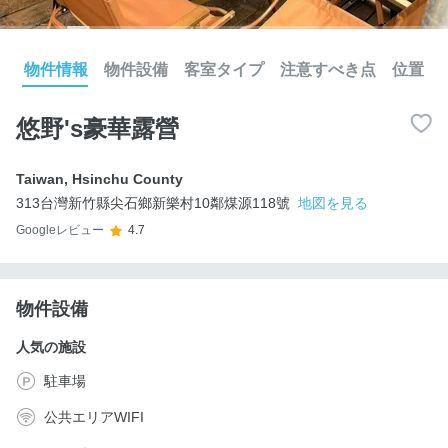
物件情報
物件設備
客室タイプ
注意すべき点
位置
悠野's豪華露營
Taiwan
,
Hsinchu County
313台灣新竹縣尖石鄉新樂村10鄰煤源118號
地図を見る
Googleレビュー
4.7
物件設備
人気の施設
駐車場
公共エリアWIFI