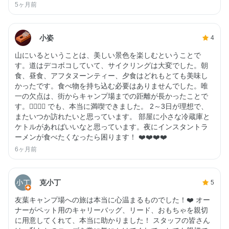
5ヶ月前
小姿
4
山にいるということは、美しい景色を楽しむということで
す。道はデコボコしていて、サイクリングは大変でした。朝
食、昼食、アフタヌーンティー、夕食はどれもとても美味し
かったです。食べ物を持ち込む必要はありませんでした。唯
一の欠点は、街からキャンプ場までの距離が長かったことで
す。🙂‍↕️🙂‍↕️ でも、本当に満喫できました。 2～3日が理想で、
またいつか訪れたいと思っています。 部屋に小さな冷蔵庫と
ケトルがあればいいなと思っています。夜にインスタントラ
ーメンが食べたくなったら困ります！ ❤️❤️❤️❤️
6ヶ月前
克小丁
5
友葉キャンプ場への旅は本当に心温まるものでした！❤️ オー
ナーがペット用のキャリーバッグ、リード、おもちゃを親切
に用意してくれて、本当に助かりました！ スタッフの皆さん