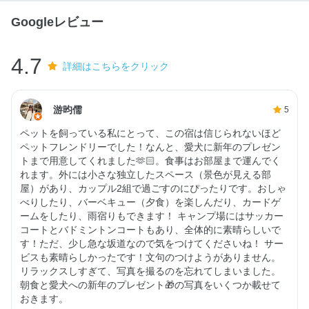
Googleレビュー
4.7
詳細はこちらをクリック
游昀儒
5
ペットを飼っている私にとって、この宿は信じられないほど
ペットフレンドリーでした！なんと、愛犬に新年のプレゼン
トまで用意してくれました🫶🏻。食事はお部屋まで運んでく
れます。外には小さな独立したスペース（景色が見える部
屋）があり、カップル2組で過ごすのにぴったりです。おしゃ
べりしたり、バーベキュー（夕食）を楽しんだり、カードゲ
ームをしたり、雨宿りもできます！ キャンプ場にはサッカー
コートとバドミントンコートもあり、全体的に素晴らしいで
す！ただ、少し急な坂道なので気をつけてくださいね！ サー
ビスも素晴らしかったです！文句のつけようがありません。
リラックスしすぎて、写真を撮るのを忘れてしまいました。
朝食と愛犬への新年のプレゼント🎁の写真をいくつか載せて
おきます。