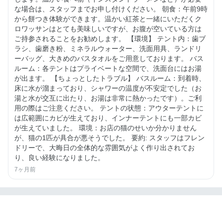
な場合は、スタッフまでお申し付けください。 朝食：午前9時
から餅つき体験ができます。温かい紅茶と一緒にいただくク
ロワッサンはとても美味しいですが、お腹が空いている方は
ご持参されることをお勧めします。 【環境】 テント内：歯ブ
ラシ、歯磨き粉、ミネラルウォーター、洗面用具、ランドリ
ーバッグ、大きめのバスタオルをご用意しております。 バス
ルーム：各テントはプライベートな空間で、洗面台にはお湯
が出ます。 【ちょっとしたトラブル】 バスルーム：到着時、
床に水が溜まっており、シャワーの温度が不安定でした（お
湯と水が交互に出たり、お湯は非常に熱かったです）。ご利
用の際はご注意ください。 テントの状態：アウターテントに
は広範囲にカビが生えており、インナーテントにも一部カビ
が生えていました。 環境：お店の猫のせいか分かりません
が、猫の1匹が具合が悪そうでした。 要約: スタッフはフレン
ドリーで、大晦日の全体的な雰囲気がよく作り出されてお
り、良い経験になりました。
7ヶ月前