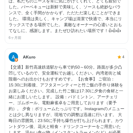
は、私たちのニーズを常に気にかけてくれて、とても親切で
した。バーベキューは新鮮で美味しく、ソースも絶妙なバラ
ンスで、全く手間がかからず、ただただ楽しむことができま
した。 環境は美しく、キャンプ場は清潔で快適で、本当にリ
ラックスできる場所でした。 素敵なオーナーの心遣いとおも
てなしに、感謝します。またぜひ訪れたい場所です！👍👍👍
6ヶ月前
AKuro
4
【交通】新竹高速鉄道駅から車で約50～60分。路面が多少凸
凹しているので、安全運転でお越しください。内湾老街と城
隍廟へのお出かけもおすすめです。 【お食事】 ご宿泊：
15:30に到着後、アフタヌーンティーと竹ご飯の手作り体験を
お楽しみください。完成した竹ご飯は17:30に夕食の食材と一
緒にお渡しいたします。 設備：バドミントン、アーチェリ
ー、ゴムボール、電動麻雀卓をご用意しております（要予
約）。 夕食：ボリュームたっぷりです。Instagramのメニュー
とは少し異なりますが、現地での調整は迅速に行います。 大
晦日の雰囲気：23:50に手持ち爆竹が打ち上げられます。カウ
ントダウン後、花火と軽食・ドリンクコーナーをご用意いた
します。温かい食べ物（インスタントラーメンなど）が必要