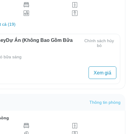
t cả (19)
neyDự Án (Không Bao Gồm Bữa
Chính sách hủy
bỏ
ó bữa sáng
Xem giá
Thông tin phòng
hòng