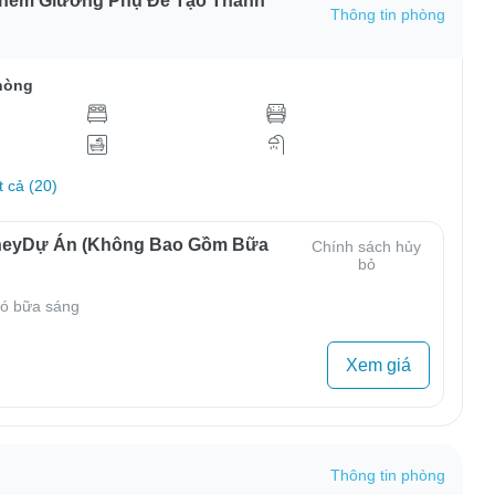
Thêm Giường Phụ Để Tạo Thành
Thông tin phòng
hòng
t cả (20)
neyDự Án (Không Bao Gồm Bữa
Chính sách hủy
bỏ
ó bữa sáng
Xem giá
Thông tin phòng