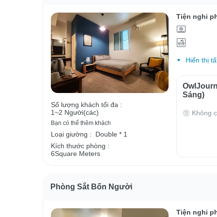
Tiện nghi p
Hiển thị tấ
OwlJour
Sáng)
Số lượng khách tối đa :
1~2 Người(các)
Không c
Bạn có thể thêm khách
Loại giường :
Double * 1
Kích thước phòng :
6Square Meters
Phòng Sắt Bốn Người
Tiện nghi p