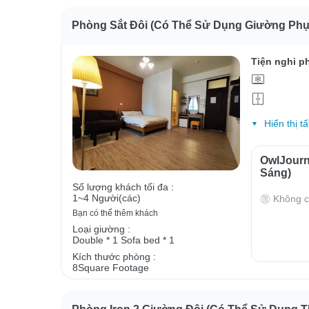
Phòng Sắt Đôi (có Thể Sử Dụng Giường Phụ
Tiện nghi p
Hiển thị tấ
OwlJour
Sáng)
Số lượng khách tối đa :
1~4 Người(các)
Không c
Bạn có thể thêm khách
Loại giường :
Double * 1
Sofa bed * 1
Kích thước phòng :
8Square Footage