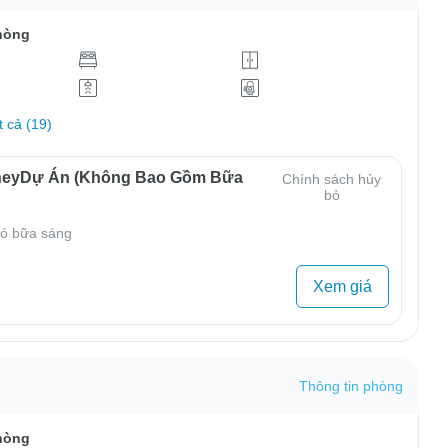
hòng
t cả (19)
neyDự Án (Không Bao Gồm Bữa
Chính sách hủy
bỏ
ó bữa sáng
Xem giá
Thông tin phòng
hòng