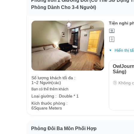
Phòng Iron 2 Giường Đôi (có Thể Sử Dụng 
Phòng Dành Cho 3-4 Người)
Tiện nghi p
Hiển thị tấ
OwlJour
Sáng)
Số lượng khách tối đa :
1~2 Người(các)
Không c
Bạn có thể thêm khách
Loại giường :
Double * 1
Kích thước phòng :
6Square Meters
Phòng Đôi Ba Môn Phối Hợp