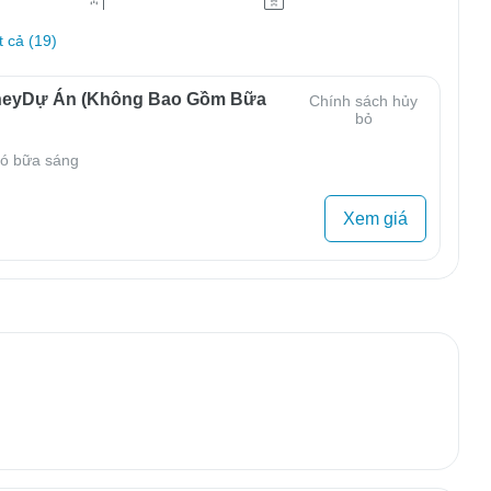
t cả (19)
neyDự Án (Không Bao Gồm Bữa
Chính sách hủy
bỏ
ó bữa sáng
Xem giá