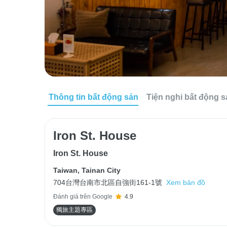
Thông tin bất động sản
Tiện nghi bất động 
Iron St. House
Iron St. House
Taiwan
,
Tainan City
704台灣台南市北區自強街161-1號
Xem bản đồ
Đánh giá trên Google
4.9
獨旅主題專區