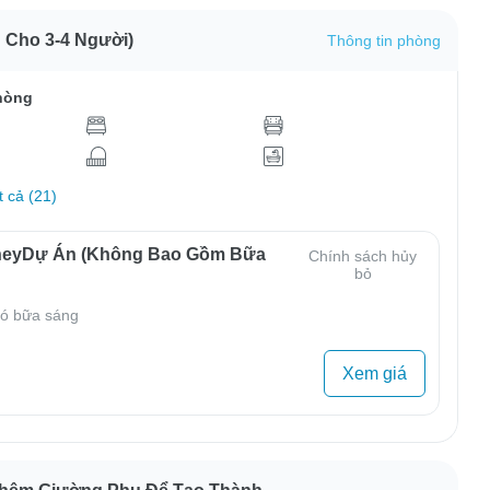
 Cho 3-4 Người)
Thông tin phòng
hòng
t cả (21)
neyDự Án (Không Bao Gồm Bữa
Chính sách hủy
bỏ
ó bữa sáng
Xem giá