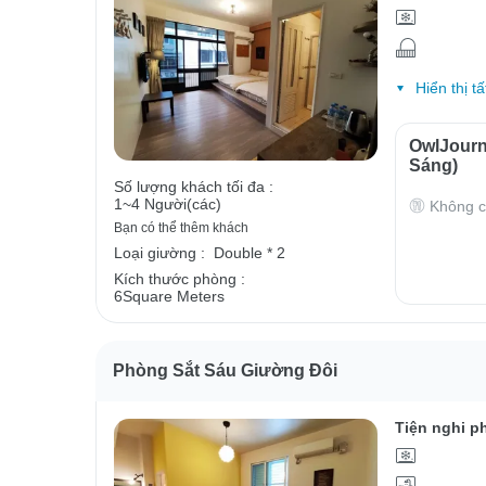
Hiển thị tấ
OwlJour
Sáng)
Số lượng khách tối đa :
1~4 Người(các)
Không c
Bạn có thể thêm khách
Loại giường :
Double * 2
Kích thước phòng :
6Square Meters
Phòng Sắt Sáu Giường Đôi
Tiện nghi p