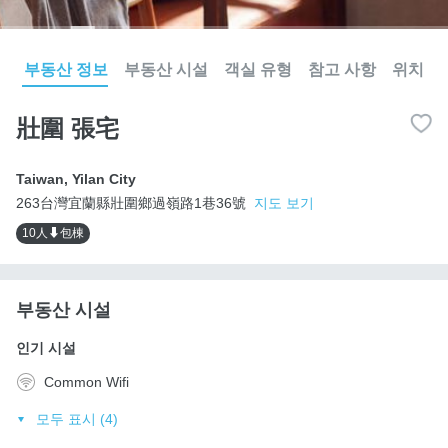
부동산 정보
부동산 시설
객실 유형
참고 사항
위치
壯圍 張宅
Taiwan
,
Yilan City
263台灣宜蘭縣壯圍鄉過嶺路1巷36號
지도 보기
10人⬇包棟
부동산 시설
인기 시설
Common Wifi
모두 표시 (4)