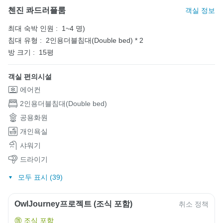
첸진 콰드러플룸
객실 정보
최대 숙박 인원 :
1~4 명)
침대 유형 :
2인용더블침대(Double bed) * 2
방 크기 :
15평
객실 편의시설
에어컨
2인용더블침대(Double bed)
공용화원
개인욕실
샤워기
드라이기
모두 표시 (39)
OwlJourney프로젝트 (조식 포함)
취소 정책
조식 포함