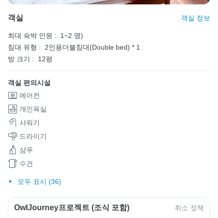
객실
객실 정보
최대 숙박 인원 :
1~2 명)
침대 유형 :
2인용더블침대(Double bed) * 1
방 크기 :
12평
객실 편의시설
에어컨
개인욕실
샤워기
드라이기
샴푸
수건
모두 표시 (36)
OwlJourney프로젝트 (조식 포함)
취소 정책