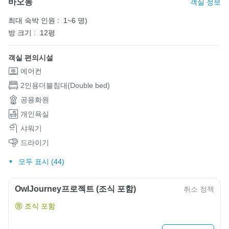
바오동
객실 정보
최대 숙박 인원 :
1~6 명)
방 크기 :
12평
객실 편의시설
에어컨
2인용더블침대(Double bed)
공용화원
개인욕실
샤워기
드라이기
모두 표시 (44)
OwlJourney프로젝트 (조식 포함)
취소 정책
조식 포함