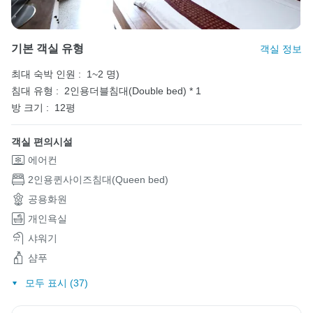
기본 객실 유형
객실 정보
최대 숙박 인원 :
1~2 명)
침대 유형 :
2인용더블침대(Double bed) * 1
방 크기 :
12평
객실 편의시설
에어컨
2인용퀸사이즈침대(Queen bed)
공용화원
개인욕실
샤워기
샴푸
모두 표시 (37)