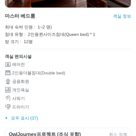
마스터 베드룸
객실 정보
최대 숙박 인원 :
1~2 명)
침대 유형 :
2인용퀸사이즈침대(Queen bed) * 1
방 크기 :
12평
객실 편의시설
에어컨
2인용더블침대(Double bed)
공용화원
개인욕실
샤워기
드라이기
모두 표시 (37)
OwlJourney프로젝트 (조식 포함)
취소 정책