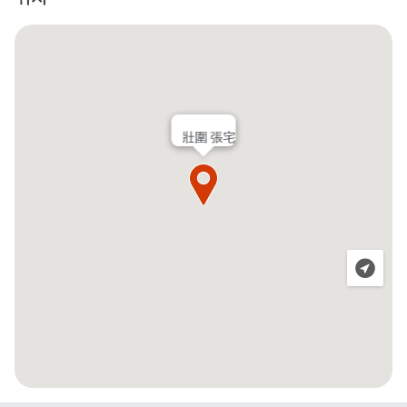
壯圍 張宅