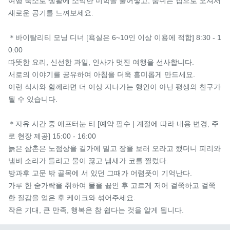
여행 숙소로 생활에 소박한 미학을 불어넣고, 숨쉬는 집으로 오셔서 
새로운 공기를 느껴보세요.

＊바이탈리티 모닝 디너 [욕실은 6~10인 이상 이용에 적합] 8:30 - 1
0:00

따뜻한 요리, 신선한 과일, 인사가 멋진 여행을 선사합니다.

서로의 이야기를 공유하여 아침을 더욱 흥미롭게 만드세요.

이런 식사와 함께라면 더 이상 지나가는 행인이 아닌 평생의 친구가 
될 수 있습니다.

＊자유 시간 중 애프터눈 티 [예약 필수 | 계절에 따라 내용 변경, 주
로 현장 제공] 15:00 - 16:00

늙은 삼촌은 노점상을 길가에 밀고 장을 보러 오라고 했더니 피리와 
냄비 소리가 들리고 물이 끓고 냄새가 코를 찔렀다.

방과후 교문 밖 골목에 서 있던 그때가 어렴풋이 기억난다.

가루 한 숟가락을 취하여 물을 끓인 후 고르게 저어 걸쭉하고 걸쭉
한 질감을 얻은 후 케이크와 섞어주세요.

작은 기대, 큰 만족, 행복은 참 쉽다는 것을 알게 됩니다.