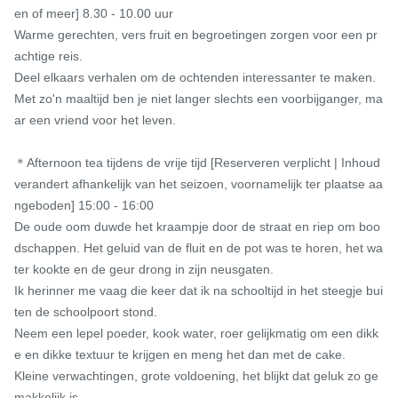
en of meer] 8.30 - 10.00 uur

Warme gerechten, vers fruit en begroetingen zorgen voor een pr
achtige reis.

Deel elkaars verhalen om de ochtenden interessanter te maken.

Met zo'n maaltijd ben je niet langer slechts een voorbijganger, ma
ar een vriend voor het leven.

＊Afternoon tea tijdens de vrije tijd [Reserveren verplicht | Inhoud 
verandert afhankelijk van het seizoen, voornamelijk ter plaatse aa
ngeboden] 15:00 - 16:00

De oude oom duwde het kraampje door de straat en riep om boo
dschappen. Het geluid van de fluit en de pot was te horen, het wa
ter kookte en de geur drong in zijn neusgaten.

Ik herinner me vaag die keer dat ik na schooltijd in het steegje bui
ten de schoolpoort stond.

Neem een ​​lepel poeder, kook water, roer gelijkmatig om een ​​dikk
e en dikke textuur te krijgen en meng het dan met de cake.

Kleine verwachtingen, grote voldoening, het blijkt dat geluk zo ge
makkelijk is.