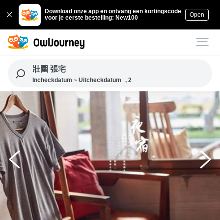
Download onze app en ontvang een kortingscode
Open
voor je eerste bestelling: New100
壯圍 張宅
Incheckdatum ~ Uitcheckdatum
, 2