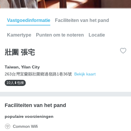
Vastgoedinformatie
Faciliteiten van het pand
Kamertype
Punten om te noteren
Locatie
壯圍 張宅
Taiwan
,
Yilan City
263台灣宜蘭縣壯圍鄉過嶺路1巷36號
Bekijk kaart
10人⬇包棟
Faciliteiten van het pand
populaire voorzieningen
Common Wifi