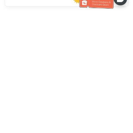
Klantenservice
Bel ons：
+886-2-6610-0183
(Seniorenvriendelijk)
Faxnr.：
+886-2-6610-0185
Spreekuur：
Weekdagen 10:00 ~ 18:30