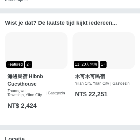
Wist je dat? De laatste tijd kijkt iedereen...
Featured
2+
11~20人包棟
1+
海邊民宿 Hibnb
木可木可民宿
Guesthouse
Yilan City, Yilan City
|
Gastgezin
Zhuangwei
NT$ 22,251
|
Gastgezin
Township, Yilan City
NT$ 2,424
Locatie