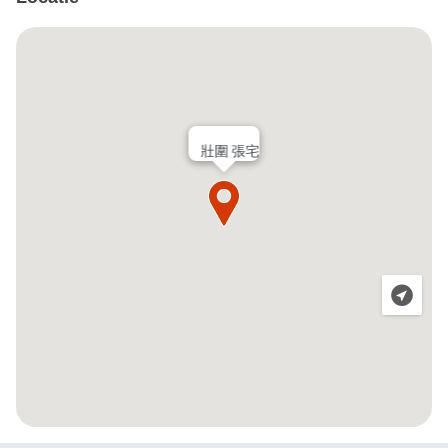
壯圍 張宅