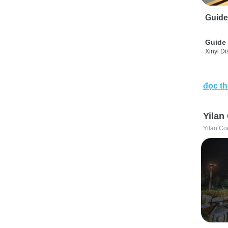
Guide
Guide 
Xinyi Dis
đọc t
Yilan
Yilan Co