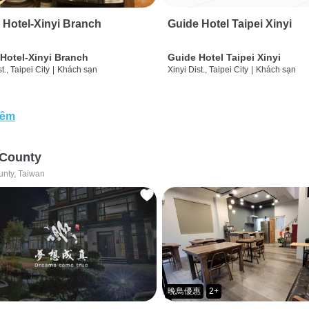
 Hotel-Xinyi Branch
Guide Hotel Taipei Xinyi
Hotel-Xinyi Branch
Guide Hotel Taipei Xinyi
t., Taipei City
|
Khách sạn
Xinyi Dist., Taipei City
|
Khách sạn
hêm
 County
unty, Taiwan
晚鳥優惠
2+