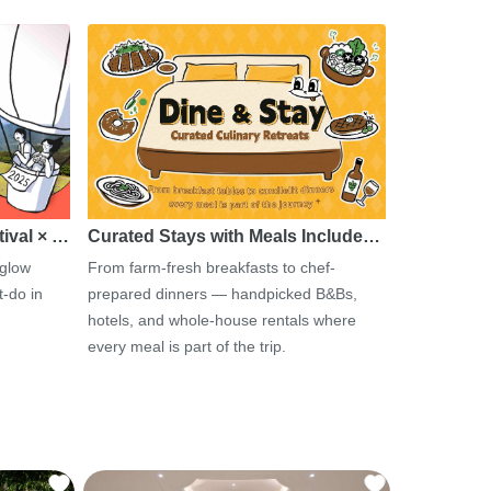
tival × …
Curated Stays with Meals Include…
 glow
From farm-fresh breakfasts to chef-
-do in
prepared dinners — handpicked B&Bs,
hotels, and whole-house rentals where
every meal is part of the trip.