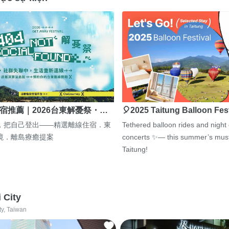
宿推薦｜2026台東解憂祭・…
🎈2025 Taitung Balloon Fes
，把自己登出——精選離線住宿．東
Tethered balloon rides and night
境．離島療癒提案
concerts ✨— this summer’s must
Taitung!
i City
ty, Taiwan