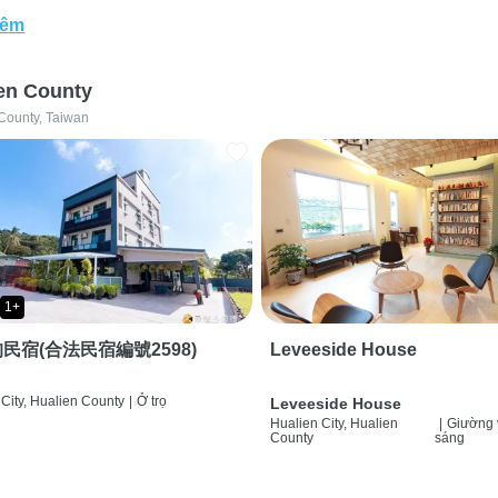
hêm
en County
County, Taiwan
1+
民宿(合法民宿編號2598)
Leveeside House
City, Hualien County
|
Ở trọ
Leveeside House
Hualien City, Hualien
|
Giường 
County
sáng