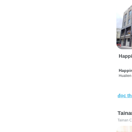
Happi
Happi
Hualien 
đọc t
Taina
Tainan C