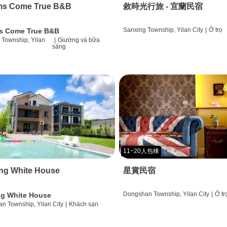
ms Come True B&B
敘時光行旅 - 宜蘭民宿
Sanxing Township, Yilan City
|
Ở trọ
s Come True B&B
 Township, Yilan
|
Giường và bữa
sáng
11~20人包棟
ng White House
星賞民宿
Dongshan Township, Yilan City
|
Ở tr
g White House
n Township, Yilan City
|
Khách sạn