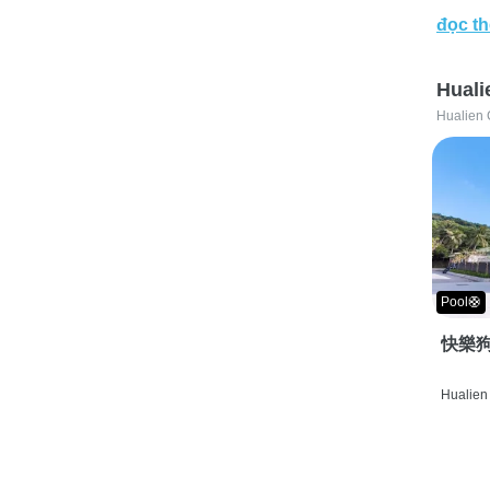
đọc t
Huali
Hualien 
Pool🛟
快樂狗
Hualien 