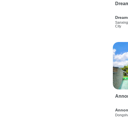
Drea
Dream
Sanxing
City
Anno
Annon
Dongsha