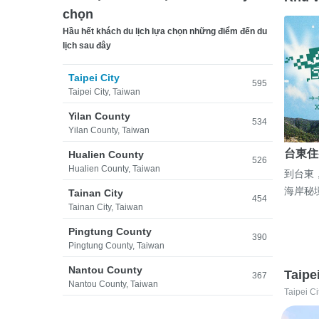
chọn
Hầu hết khách du lịch lựa chọn những điểm đến du
lịch sau đây
Taipei City
595
Taipei City, Taiwan
Yilan County
534
Yilan County, Taiwan
台東住
Hualien County
526
Hualien County, Taiwan
到台東
海岸秘
Tainan City
454
Tainan City, Taiwan
Pingtung County
390
Pingtung County, Taiwan
Nantou County
Taipe
367
Nantou County, Taiwan
Taipei Ci