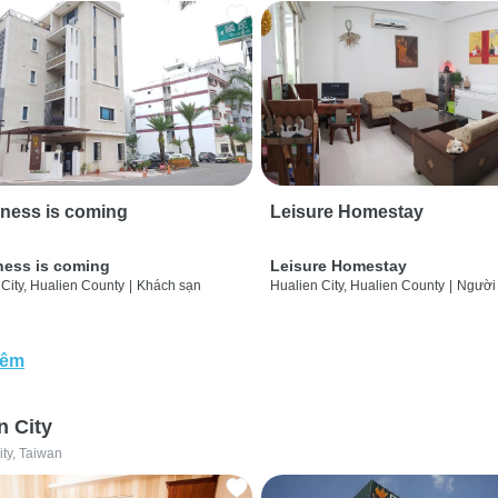
ness is coming
Leisure Homestay
ness is coming
Leisure Homestay
City, Hualien County
|
Khách sạn
Hualien City, Hualien County
|
Người
hêm
n City
ity, Taiwan