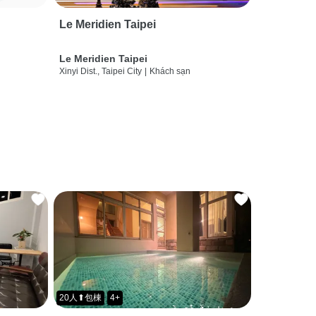
Le Meridien Taipei
Le Meridien Taipei
Xinyi Dist., Taipei City
|
Khách sạn
20人⬆包棟
4+