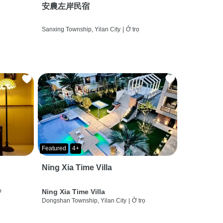
安農左岸民宿
Sanxing Township, Yilan City
|
Ở trọ
Featured
4+
Ning Xia Time Villa
ọ
Ning Xia Time Villa
Dongshan Township, Yilan City
|
Ở trọ