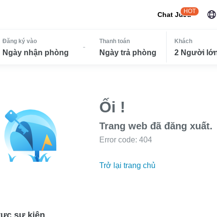
HOT
Chat JuJu
Đăng ký vào
Thanh toán
Khách
-
Ngày nhận phòng
Ngày trả phòng
2 Người lớn
Ối !
Trang web đã đăng xuất.
Error code: 404
Trở lại trang chủ
ực sự kiện