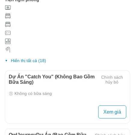
Hiển thị tất cả (18)
Dự Án "Catch You" (Không Bao Gồm
Chính sách
Bữa Sáng)
hủy bỏ
Không có bữa sáng
Xem giá
OwlJourneyDự Án (Bao Gồm Bữa