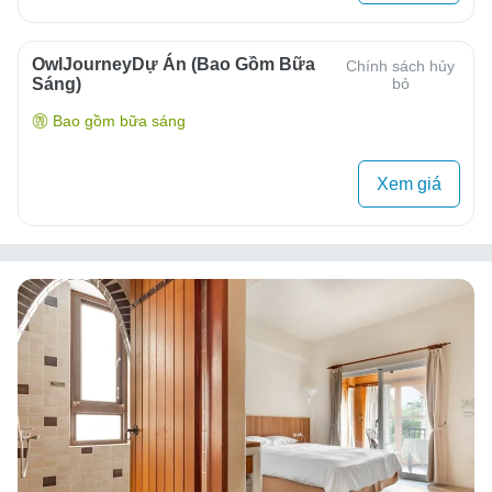
OwlJourneyDự Án (Bao Gồm Bữa
Chính sách hủy
Sáng)
bỏ
Bao gồm bữa sáng
Xem giá