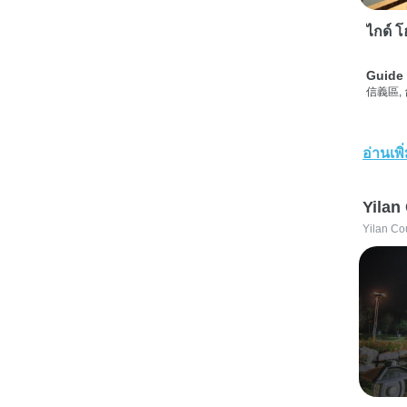
ไกด์ โฮ
Guide 
信義區,
อ่านเพิ
Yilan
Yilan Co