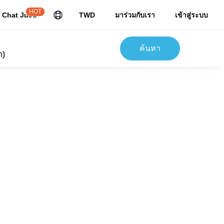
HOT
Chat JuJu
TWD
มาร่วมกับเรา
เข้าสู่ระบบ
ค้นหา
ก)