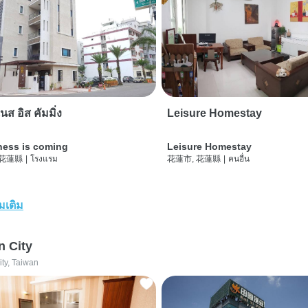
นส อิส คัมมิ่ง
Leisure Homestay
ness is coming
Leisure Homestay
 花蓮縣
|
โรงแรม
花蓮市, 花蓮縣
|
คนอื่น
่มเติม
n City
ity, Taiwan