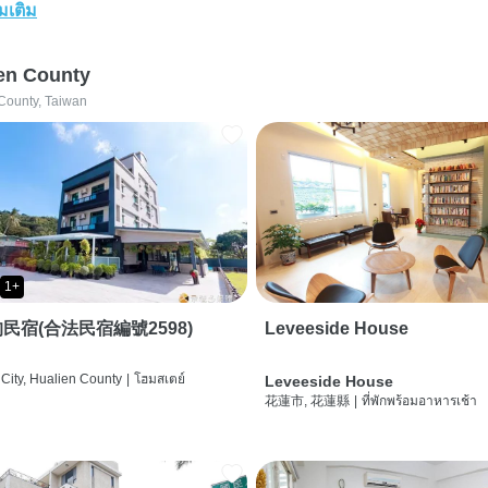
่มเติม
en County
County, Taiwan
1+
民宿(合法民宿編號2598)
Leveeside House
City, Hualien County
|
โฮมสเตย์
Leveeside House
花蓮市, 花蓮縣
|
ที่พักพร้อมอาหารเช้า