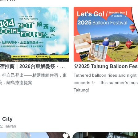
宿推薦｜2026台東解憂祭・…
🎈2025 Taitung Balloon Fes
，把自己登出——精選離線住宿．東
Tethered balloon rides and night
境．離島療癒提案
concerts ✨— this summer’s must
Taitung!
i City
ty, Taiwan