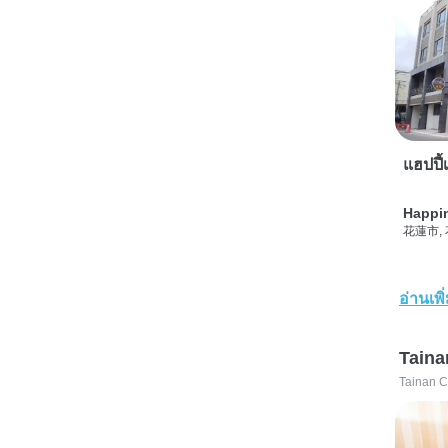
แฮปปี้เ
Happi
花蓮市,
อ่านเพิ
Taina
Tainan C