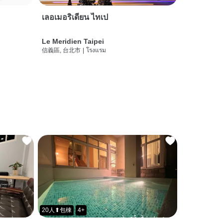
เลอเมอริเดียน ไทเป
Le Meridien Taipei
信義區, 台北市
|
โรงแรม
20人⬆包棟
4+