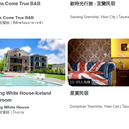
ms Come True B&B
敘時光行旅 - 宜蘭民宿
Sanxing Township, Yilan City
|
โฮมสเต
s Come True B&B
 宜蘭縣
|
ที่พักพร้อมอาหารเช้า
11~20人包棟
g White House-Iceland
星賞民宿
 room
Dongshan Township, Yilan City
|
โฮมส
g White House
 宜蘭縣
|
โรงแรม