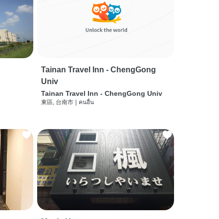
Tainan Travel Inn - ChengGong
Univ
Tainan Travel Inn - ChengGong Univ
東區, 台南市
|
คนอื่น