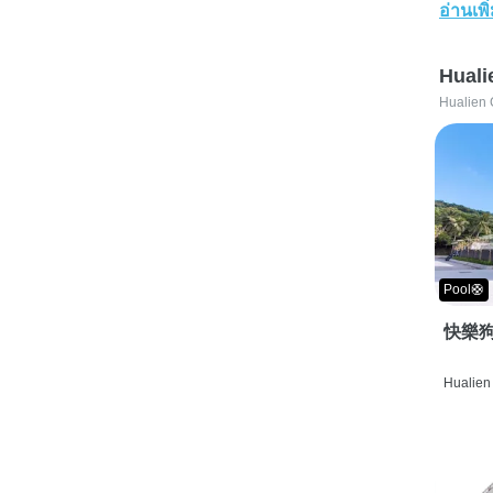
อ่านเพิ
Huali
Hualien 
Pool🛟
快樂狗
Hualien 