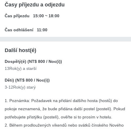
Časy příjezdu a odjezdu
Čas příjezdu
15:00
~
18:00
Čas odhlášení
11:00
Další host(é)
Dospělý(é) (
NT$ 800
/ Noc(i))
13Rok(y) a starší
Děti) (
NT$ 800
/ Noc(i))
3-12Rok(y) starý
1. Poznámka: Požadavek na přidání dalšího hosta (hostů) do
pokoje neznamená, že bude přidána další postel (postelí). Pokud
potřebujete přistýlku (postelí), ověřte si to prosím v hotelu.
2. Během prodloužených víkendů nebo svátků čínského Nového