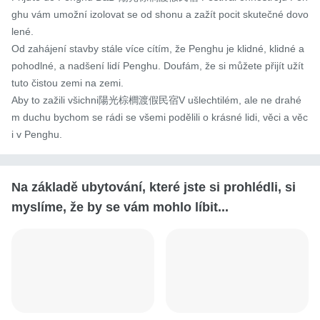
ghu vám umožní izolovat se od shonu a zažít pocit skutečné dovo
lené.

Od zahájení stavby stále více cítím, že Penghu je klidné, klidné a 
pohodlné, a nadšení lidí Penghu. Doufám, že si můžete přijít užít 
tuto čistou zemi na zemi.

Aby to zažili všichni陽光棕櫚渡假民宿V ušlechtilém, ale ne drahé
m duchu bychom se rádi se všemi podělili o krásné lidi, věci a věc
i v Penghu.
Na základě ubytování, které jste si prohlédli, si
myslíme, že by se vám mohlo líbit...