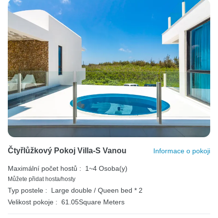
Čtyřlůžkový Pokoj Villa-S Vanou
Informace o pokoji
Maximální počet hostů :
1~4 Osoba(y)
Můžete přidat hosta/hosty
Typ postele :
Large double / Queen bed * 2
Velikost pokoje :
61.05Square Meters