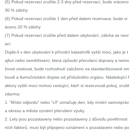
(5) Pokud rezervaci zrušíte 2-3 dny před rezervací, bude vráceno 
30 % zálohy

(6) Pokud rezervaci zrušíte 1 den před datem rezervace, bude vr
áceno 20 % zálohy

(7) Pokud rezervaci zrušíte před datem ubytování, záloha se nevr
ací.

Dojde-li v den ubytování k přírodní katastrofě vyšší moci, jako je t
ajfun nebo zemětřesení, která způsobí přerušení dopravy a nemo
žnost cestovat, bude rozhodnutí založeno na standardizované sm
louvě a tlumočnickém dopise od příslušného orgánu. Následující f
aktory vyšší moci mohou cestující, kteří si rezervovali pokoj, zrušit 
zdarma:

1. "Místo odjezdu" nebo "cíl" označuje den, kdy místní samospráv
a okresu a města oznámí přerušení výuky.

2. Lety jsou pozastaveny nebo pozastaveny z důvodu povětrnost
ních faktorů, musí být připojeno oznámení o pozastavení nebo po