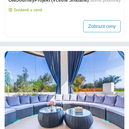
OwlJourneyProjekt (včetně Snídaně)
Storno podmínky
Snídaně v ceně
Zobrazit ceny