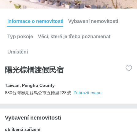
Informace o nemovitosti
Vybavení nemovitosti
Typ pokoje
Věci, které je třeba poznamenat
Umístění
陽光棕櫚渡假民宿
Taiwan
,
Penghu County
880台灣澎湖縣馬公市五德里228號
Zobrazit mapu
Vybavení nemovitosti
oblíbená zařízení