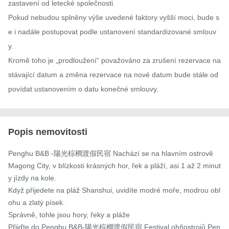
zastavení od letecké společnosti.

Pokud nebudou splněny výše uvedené faktory vyšší moci, bude s
e i nadále postupovat podle ustanovení standardizované smlouv
y.

Kromě toho je „prodloužení“ považováno za zrušení rezervace na 
stávající datum a změna rezervace na nové datum bude stále od
povídat ustanovením o datu konečné smlouvy.
Popis nemovitosti
Penghu B&B -陽光棕櫚渡假民宿 Nachází se na hlavním ostrově 
Magong City, v blízkosti krásných hor, řek a pláží, asi 1 až 2 minut
y jízdy na kole.

Když přijedete na pláž Shanshui, uvidíte modré moře, modrou obl
ohu a zlatý písek.

Správně, tohle jsou hory, řeky a pláže

Přijďte do Penghu B&B-陽光棕櫚渡假民宿 Festival ohňostrojů Pen