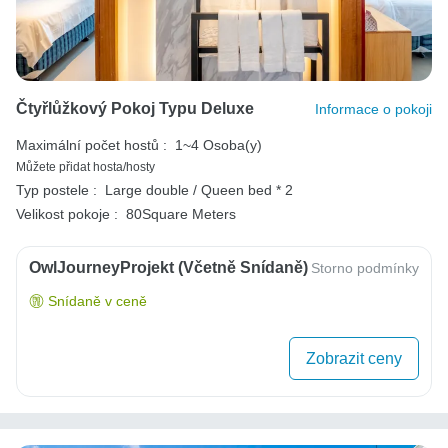
Čtyřlůžkový Pokoj Typu Deluxe
Informace o pokoji
Maximální počet hostů :
1~4 Osoba(y)
Můžete přidat hosta/hosty
Typ postele :
Large double / Queen bed * 2
Velikost pokoje :
80Square Meters
OwlJourneyProjekt (včetně Snídaně)
Storno podmínky
Snídaně v ceně
Zobrazit ceny