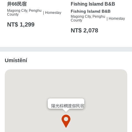
井66民宿
Fishing Islamd B&B
Magong City, Penghu
Fishing Islamd B&B
|
Homestay
County
Magong City, Penghu
|
Homestay
County
NT$ 1,299
NT$ 2,078
Umístění
陽光棕櫚渡假民宿