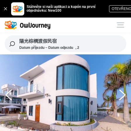
Stáhněte si naši aplikaci a kupón na první
OTEVŘEN
objednávku: New100
陽光棕櫚渡假民宿
Datum příjezdu ~ Datum odjezdu
, 2