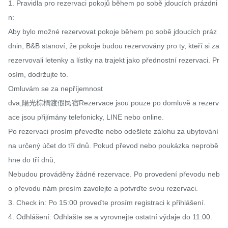
1. Pravidla pro rezervaci pokojů během po sobě jdoucích prázdni
n:

Aby bylo možné rezervovat pokoje během po sobě jdoucích práz
dnin, B&B stanoví, že pokoje budou rezervovány pro ty, kteří si za
rezervovali letenky a lístky na trajekt jako přednostní rezervaci. Pr
osím, dodržujte to.

Omluvám se za nepříjemnost

dva,陽光棕櫚渡假民宿Rezervace jsou pouze po domluvě a rezerv
ace jsou přijímány telefonicky, LINE nebo online.

Po rezervaci prosím převeďte nebo odešlete zálohu za ubytování 
na určený účet do tří dnů. Pokud převod nebo poukázka neprobě
hne do tří dnů,

Nebudou prováděny žádné rezervace. Po provedení převodu neb
o převodu nám prosím zavolejte a potvrďte svou rezervaci.

3. Check in: Po 15:00 proveďte prosím registraci k přihlášení.

4. Odhlášení: Odhlašte se a vyrovnejte ostatní výdaje do 11:00.
