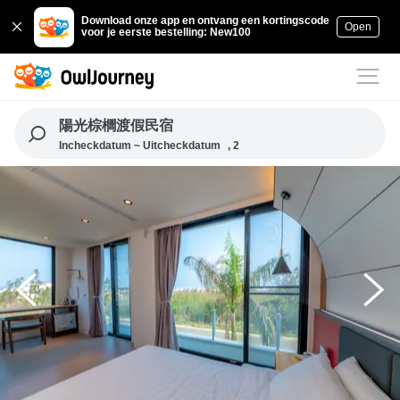
Download onze app en ontvang een kortingscode
Open
voor je eerste bestelling: New100
陽光棕櫚渡假民宿
Incheckdatum ~ Uitcheckdatum
, 2