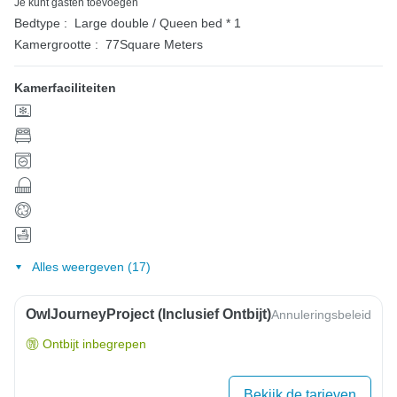
Je kunt gasten toevoegen
Bedtype :
Large double / Queen bed * 1
Kamergrootte :
77Square Meters
Kamerfaciliteiten
Alles weergeven (17)
OwlJourneyProject (inclusief Ontbijt)
Annuleringsbeleid
Ontbijt inbegrepen
Bekijk de tarieven