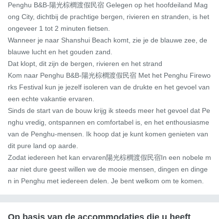
Penghu B&B-陽光棕櫚渡假民宿 Gelegen op het hoofdeiland Mag
ong City, dichtbij de prachtige bergen, rivieren en stranden, is het 
ongeveer 1 tot 2 minuten fietsen.

Wanneer je naar Shanshui Beach komt, zie je de blauwe zee, de 
blauwe lucht en het gouden zand.

Dat klopt, dit zijn de bergen, rivieren en het strand

Kom naar Penghu B&B-陽光棕櫚渡假民宿 Met het Penghu Firewo
rks Festival kun je jezelf isoleren van de drukte en het gevoel van 
een echte vakantie ervaren.

Sinds de start van de bouw krijg ik steeds meer het gevoel dat Pe
nghu vredig, ontspannen en comfortabel is, en het enthousiasme 
van de Penghu-mensen. Ik hoop dat je kunt komen genieten van 
dit pure land op aarde.

Zodat iedereen het kan ervaren陽光棕櫚渡假民宿In een nobele m
aar niet dure geest willen we de mooie mensen, dingen en dinge
n in Penghu met iedereen delen. Je bent welkom om te komen.
Op basis van de accommodaties die u heeft