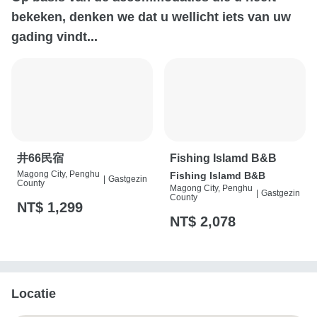
bekeken, denken we dat u wellicht iets van uw
gading vindt...
井66民宿
Fishing Islamd B&B
Magong City, Penghu
Fishing Islamd B&B
|
Gastgezin
County
Magong City, Penghu
|
Gastgezin
County
NT$ 1,299
NT$ 2,078
Locatie