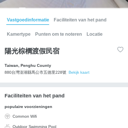
Vastgoedinformatie
Faciliteiten van het pand
Kamertype
Punten om te noteren
Locatie
陽光棕櫚渡假民宿
Taiwan
,
Penghu County
880台灣澎湖縣馬公市五德里228號
Bekijk kaart
Faciliteiten van het pand
populaire voorzieningen
Common Wifi
Outdoor Swimming Pool