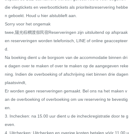
die vliegtickets en veerboottickets als prioriteitsreservering hebbe
n geboekt. Houd u hier alstublieft aan.

Sorry voor het ongemak

twee,陽光棕櫚渡假民宿Reserveringen zijn uitsluitend op afspraak 
en reserveringen worden telefonisch, LINE of online geaccepteer
d.

Na boeking dient u de borgsom van de accommodatie binnen dri
e dagen over te maken of over te maken op de aangegeven reke
ning. Indien de overboeking of afschrijving niet binnen drie dagen 
plaatsvindt,

Er worden geen reserveringen gemaakt. Bel ons na het maken v
an de overboeking of overboeking om uw reservering te bevestig
en.

3. Inchecken: na 15.00 uur dient u de incheckregistratie door te g
even.

4. Uitchecken: Uitchecken en overige kosten betalen vóór 11.00 u