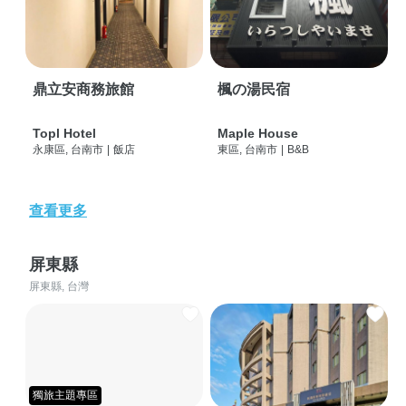
鼎立安商務旅館
楓の湯民宿
Topl Hotel
Maple House
永康區, 台南市
|
飯店
東區, 台南市
|
B&B
查看更多
屏東縣
屏東縣, 台灣
獨旅主題專區