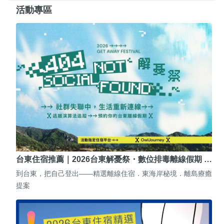
活動專區
台東住宿推薦｜2026台東解憂祭・數位排毒離線假期 …
到台東，把自己登出——精選離線住宿．東海岸秘境．離島療癒
提案