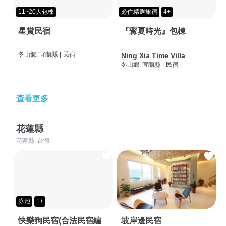
11~20人包棟
必住精選旅宿
4+
星賞民宿
『寗夏時光』包棟
冬山鄉, 宜蘭縣
|
民宿
Ning Xia Time Villa
冬山鄉, 宜蘭縣
|
民宿
查看更多
花蓮縣
花蓮縣, 台灣
泳池
1+
快樂狗民宿(合法民宿編
坡岸邊民宿