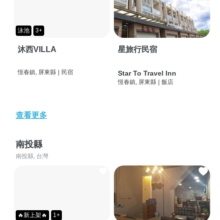
泳池
3+
沐西VILLA
星旅行民宿
恆春鎮, 屏東縣
|
民宿
Star To Travel Inn
恆春鎮, 屏東縣
|
飯店
查看更多
南投縣
南投縣, 台灣
🔥新上架🔥
1+