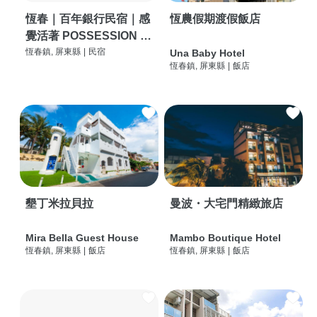
恆春｜百年銀行民宿｜感
恆農假期渡假飯店
覺活著 POSSESSION |
背包客棧 | 恆春必住特色
恆春鎮, 屏東縣
|
民宿
Una Baby Hotel
恆春鎮, 屏東縣
|
飯店
旅店 | HOSTEL |
墾丁米拉貝拉
曼波・大宅門精緻旅店
Mira Bella Guest House
Mambo Boutique Hotel
恆春鎮, 屏東縣
|
飯店
恆春鎮, 屏東縣
|
飯店