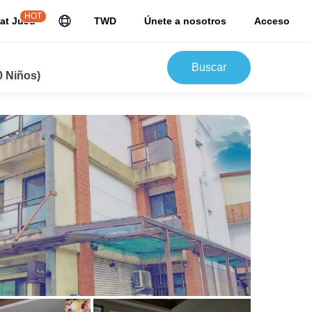
HOT
at JuJu
TWD
Únete a nosotros
Acceso
Buscar
0 Niños)