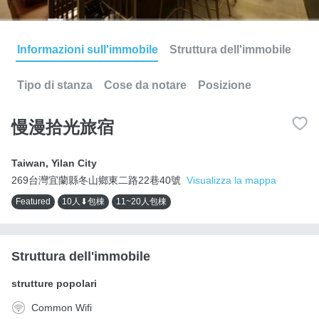
Informazioni sull'immobile
Struttura dell'immobile
Tipo di stanza
Cose da notare
Posizione
慢漫拾光旅宿
Taiwan
,
Yilan City
269台灣宜蘭縣冬山鄉東二路22巷40號
Visualizza la mappa
Featured
10人⬇包棟
11~20人包棟
Struttura dell'immobile
strutture popolari
Common Wifi