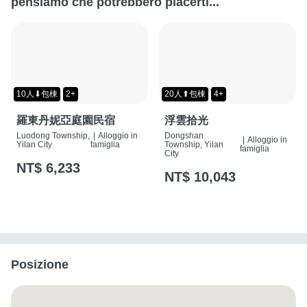
pensiamo che potrebbero piacerti...
10人⬇包棟
2+
20人⬆包棟
4+
羅東丹妮亞庭園民宿
浮雲拾光
Luodong Township,
|
Alloggio in
Dongshan
|
Alloggio in
Yilan City
famiglia
Township, Yilan
famiglia
City
NT$ 6,233
NT$ 10,043
Posizione