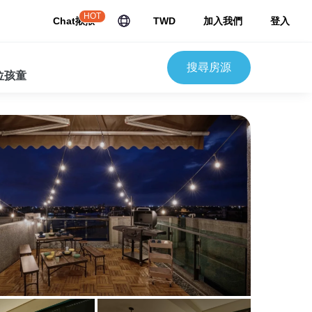
HOT
Chat揪揪
TWD
加入我們
登入
搜尋房源
 位孩童