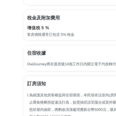
稅金及附加費用
增值稅
5 %
客房價格通常已包含 5% 稅金
住宿收據
OwlJourney將在退房後14個工作日內開立電子代
訂房須知
I.為維護其他房客權益與住宿環境，本民宿依法室內(房間
  止嚼食檳榔與從違法行為，如需抽菸請至陽台或室外吸菸區並請勿亂丟菸蒂， 如

  您於屋內抽菸，將酌收清潔處理費新台幣5000元，吸菸者並將依菸害防治法開罰
