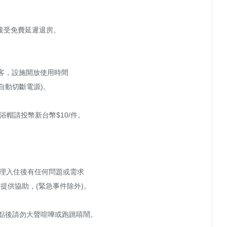
接受免費延遲退房。

客，設施開放使用時間

帽請投幣新台幣$10/件。

辦理入住後有任何問題或需求

供協助，(緊急事件除外)。

0點後請勿大聲喧嘩或跑跳嘻鬧。
