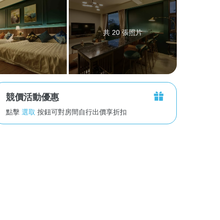
共 20 張照片
競價活動優惠
點擊
選取
按鈕可對房間自行出價享折扣