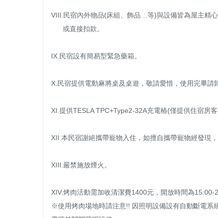
VIII.民宿內外物品(床組、飾品…等)與設備皆為屋主精
      或直接扣款。

IX.民宿設有簡易型緊急藥箱。

X.民宿提供電動麻將桌及桌遊，敬請愛惜，使用完畢請歸
XI.提供TESLA TPC+Type2-32A充電樁(僅提供住宿房客)
XII.本民宿謝絕攜帶寵物入住，如擅自攜帶寵物經發現
XIII.嚴禁施放煙火。

XIV.烤肉活動需加收清潔費1400元，開放時間為15:00-2
※使用烤肉場地時請注意!! 因照明設備設有自動斷電系統，