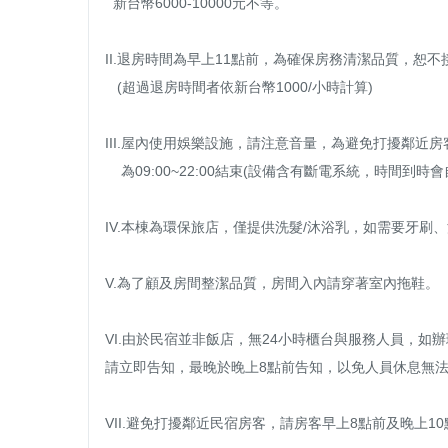
  新台幣6000-10000元不等。

II.退房時間為早上11點前，為確保房務清潔品質，恕不
   (超過退房時間者依新台幣1000/小時計算)

III.屋內使用娛樂設施，請注意音量，為避免打擾鄰近房
    為09:00~22:00結束(設備含有斷電系統，時間到時會自動切斷電源)。

IV.本棟為環保旅店，僅提供洗髮/沐浴乳，如需要牙刷、浴
V.為了顧及房間整潔品質，房間入內請穿著室內拖鞋。

VI.由於民宿並非飯店，無24小時櫃台與服務人員，如
請立即告知，最晚於晚上8點前告知，以免人員休息無法提
VII.避免打擾鄰近民宿房客，請房客早上8點前及晚上1