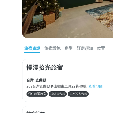
旅宿資訊
旅宿設施
房型
訂房須知
位置
慢漫拾光旅宿
台灣
,
宜蘭縣
269台灣宜蘭縣冬山鄉東二路22巷40號
查看地圖
必住精選旅宿
10人⬇包棟
11~20人包棟