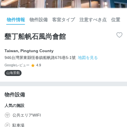
物件情報
物件設備
客室タイプ
注意すべき点
位置
墾丁船帆石風尚會館
Taiwan
,
Pingtung County
946台灣屏東縣恆春鎮船帆路676巷5-1號
地図を見る
Googleレビュー
4.9
山海景觀
物件設備
人気の施設
公共エリアWIFI
駐車場