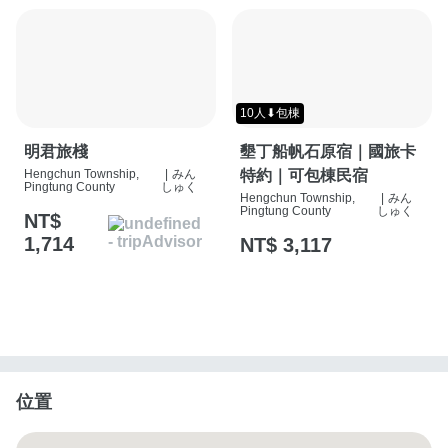
10人⬇包棟
明君旅棧
墾丁船帆石原宿｜國旅卡
Hengchun Township,
|
みん
特約｜可包棟民宿
Pingtung County
しゅく
Hengchun Township,
|
みん
Pingtung County
しゅく
NT$
1,714
NT$ 3,117
位置