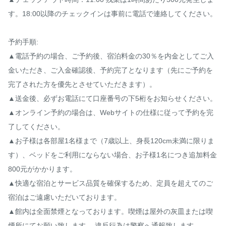
す。18:00以降のチェックインは事前に電話で連絡してください。

予約手順:

▲電話予約の場合、ご予約後、宿泊料金の30％を内金としてご入
金いただき、ご入金確認後、予約完了となります（先にご予約を
完了された方を優先とさせていただきます）。

▲送金後、必ずお電話にて口座番号の下5桁をお知らせください。

▲オンライン予約の場合は、Webサイトの仕様に従って予約を完
了してください。

▲お子様は各部屋1名様まで（7歳以上、身長120cm未満に限りま
す）、ベッドをご利用にならない場合、お子様1名につき追加料金
800元がかかります。

▲快適な宿泊とサービス品質を確保するため、定員を超えてのご
宿泊はご遠慮いただいております。

▲館内は全面禁煙となっております。喫煙は屋外の灰皿または喫
煙所にてお願い致します。 違反行為は警察へ通報致します。
