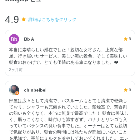
4.9
詳細はこちらをクリック
Bb A
5
本当に素晴らしい滞在でした！親切な女将さん、上質な部
屋、行き届いたサービス、美しい海の景色、そして美味しい
朝食のおかげで、とても価値のある旅になりました。❤️
2ヶ月前
chinbeibei
5
部屋は広々として清潔で、バスルームもとても清潔で乾燥し
ており、シャワーも完備されていました。禁煙室で、芳香剤
の匂いも全くなく、本当に無臭で最高でした！ 朝食は美味し
く、脂っこくなく、味付けも濃すぎず、バナナとリンゴも入
っていてバランスの良い食事でした。オーナーはとても親切
で気配りがあり、朝食の時間には私たちが部屋にいないこと
を承知で、事前にミルクを冷やしておいてくれました。 エレ