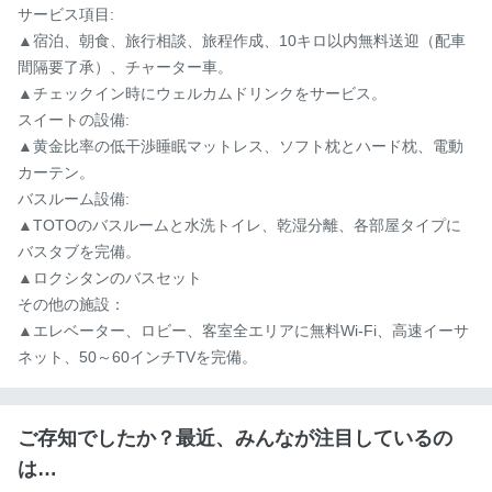
サービス項目:

▲宿泊、朝食、旅行相談、旅程作成、10キロ以内無料送迎（配車
間隔要了承）、チャーター車。

▲チェックイン時にウェルカムドリンクをサービス。

スイートの設備:

▲黄金比率の低干渉睡眠マットレス、ソフト枕とハード枕、電動
カーテン。

バスルーム設備:

▲TOTOのバスルームと水洗トイレ、乾湿分離、各部屋タイプに
バスタブを完備。

▲ロクシタンのバスセット

その他の施設：

▲エレベーター、ロビー、客室全エリアに無料Wi-Fi、高速イーサ
ネット、50～60インチTVを完備。
ご存知でしたか？最近、みんなが注目しているの
は…