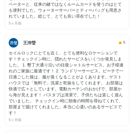
ベーターと、従来の鍵ではなくルームカードを使うのはとて
も便利でした。ウォーターサーバーとティーバッグも用意さ
れていました。総じて、とても良い滞在でした！
5ヶ月前
王沛瑩
5
セイルロックにとても近く、とても便利なロケーションで
す！チェックイン時に、隠れたサービスをいくつか発見しま
した。 1. 墾丁大通り沿いの往復シャトルサービス。お子様連
れのご家族に最適です！ 2. ランドリーサービス。ビーチで一
日過ごした後は、服が臭くなることがよくあります。ゲスト
ハウスでは「無料で」洗濯と乾燥をしてくれます。 お部屋は
快適で広々としています。電動カーテンのおかげで、部屋か
ら海が見えます！ バスタブは清潔で、子供たちは楽しく遊ん
でいました。 チェックイン時に朝食の時間を尋ねてくれて、
部屋まで届けてくれました。本当に心遣いのあるサービスで
す！
5ヶ月前