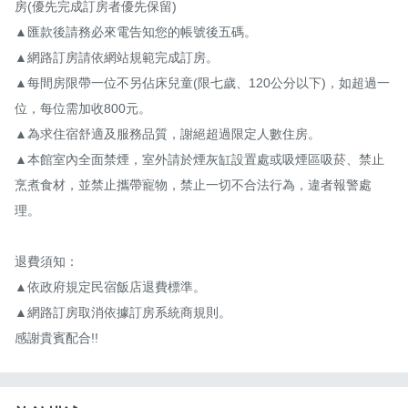
房(優先完成訂房者優先保留)

▲匯款後請務必來電告知您的帳號後五碼。

▲網路訂房請依網站規範完成訂房。

▲每間房限帶一位不另佔床兒童(限七歲、120公分以下)，如超過一
位，每位需加收800元。

▲為求住宿舒適及服務品質，謝絕超過限定人數住房。

▲本館室內全面禁煙，室外請於煙灰缸設置處或吸煙區吸菸、禁止
烹煮食材，並禁止攜帶寵物，禁止一切不合法行為，違者報警處
理。

退費須知：

▲依政府規定民宿飯店退費標準。

▲網路訂房取消依據訂房系統商規則。

感謝貴賓配合!!