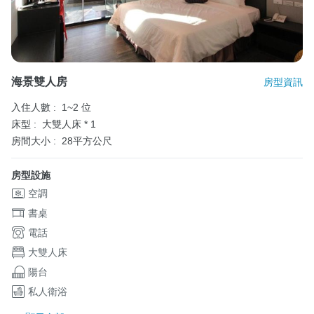
海景雙人房
房型資訊
入住人數 :
1~2 位
床型 :
大雙人床 * 1
房間大小 :
28平方公尺
房型設施
空調
書桌
電話
大雙人床
陽台
私人衛浴