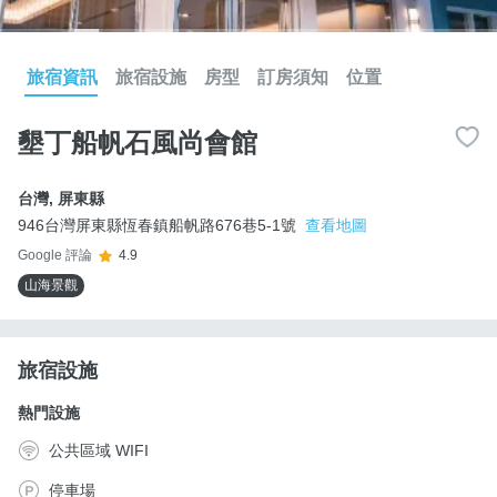
旅宿資訊
旅宿設施
房型
訂房須知
位置
墾丁船帆石風尚會館
台灣
,
屏東縣
946台灣屏東縣恆春鎮船帆路676巷5-1號
查看地圖
Google 評論
4.9
山海景觀
旅宿設施
熱門設施
公共區域 WIFI
停車場