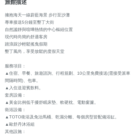
旅館描述
擁抱海天一線蔚藍海景 步行至沙灘

專車接送5分鐘至墾丁大街

自然謐靜與喧嘩熱情的中心樞紐位置

現代時尚簡約舒適客房

踏浪踩沙輕鬆搖曳假期

墾丁風尚，享受放鬆的度假天堂

服務項目：

▲住宿、早餐、旅遊諮詢、行程規劃、10公里免費接送(需接受派車
間隔時間)、包車。

▲入住送迎賓飲料。

套房設備：

▲黃金比例低干擾舒眠床墊、軟硬枕、電動窗簾。

衛浴設備：

▲TOTO衛浴及免治馬桶、乾濕分離、每個房型皆配備浴缸。

▲歐舒丹沐浴組

其他設施：
