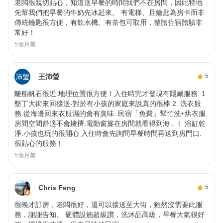
老闆很親切貼心，知道送早餐的時間我們不在房間，因此特地
先幫我們把早餐的牛奶先冰起來。 有電梯、且鑰匙為房卡而非
傳統鑰匙很方便，有飲水機、有茶包可取用，整體住宿體驗非
常好！
5個月前
王沛瑩
5
離船帆石很近.地理位置很方便！入住時完才發現有隱藏服務. 1
墾丁大街來回接送-對於有小孩的家庭來說真的很棒 2. 洗衣服
務.從海邊回來衣服濕的會有臭味. 民宿「免費」幫忙洗+烘衣服.
房間空間舒適不會擁擠.電動窗簾在房間就看得到海 . ！ 浴缸乾
淨.小孩也玩的很開心 入住時會先詢問早餐時間再送到房門口.
很貼心的服務！
5個月前
Chris Feng
5
很晚才訂房，老闆很好，還可以接送至大街，雖然沒需要此服
務，謝謝告知。 硬體設施超級讚，洗沐品高級，早餐大氣很好