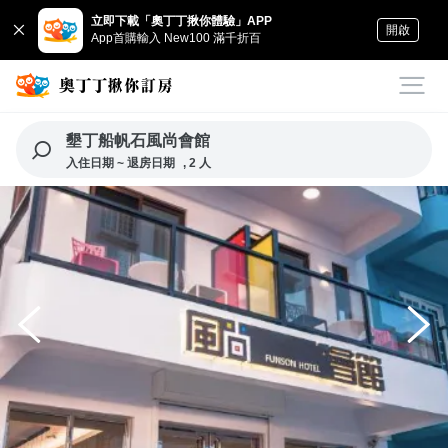
立即下載「奧丁丁揪你體驗」APP
開啟
App首購輸入 New100 滿千折百
墾丁船帆石風尚會館
入住日期 ~ 退房日期
, 2 人