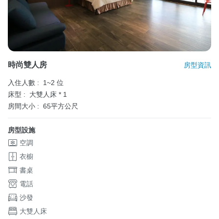
時尚雙人房
房型資訊
入住人數 :
1~2 位
床型 :
大雙人床 * 1
房間大小 :
65平方公尺
房型設施
空調
衣櫥
書桌
電話
沙發
大雙人床