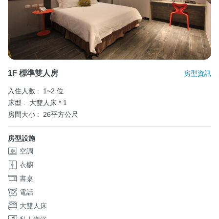
1F 標準雙人房
房型資訊
入住人數 :
1~2 位
床型 :
大雙人床 * 1
房間大小 :
26平方公尺
房型設施
空調
衣櫥
書桌
電話
大雙人床