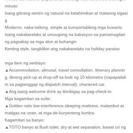
minuto

Isang gitnang sentro ng natural na katahimikan at mataong sigasi
g

Moderno, naka-istilong, simple at kumportableng mga kuwarto

Isang nakakarelaks at umuugong na bakasyon sa pamamagitan 
ng pagsakay sa mga alon at buhangin

Kenting style, tangkilikin ang nakakarelaks na holiday paraiso

mga item ng serbisyo:

▲Accommodation, almusal, travel consultation, itinerary plannin
g, libreng pick-up at drop-off sa loob ng 10 kilometro (napapailali
m sa pagtanggap ng dispatch interval), chartered car.

▲Ang isang welcome drink ay ibinibigay sa pag-check-in.

Mga kagamitan sa suite:

▲Golden ratio low-interference sleeping mattress, malambot at 
matigas na unan, at mga de-kuryenteng kurtina.

Kagamitan sa banyo:

▲TOTO banyo at flush toilet, dry at wet separation, bawat uri ng 