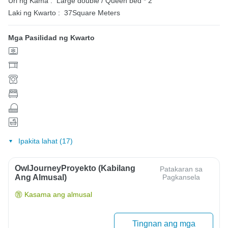
Uri ng Kama :
Large double / Queen bed * 2
Laki ng Kwarto :
37Square Meters
Mga Pasilidad ng Kwarto
Ipakita lahat (17)
OwlJourneyProyekto (Kabilang
Patakaran sa
Ang Almusal)
Pagkansela
Kasama ang almusal
Tingnan ang mga