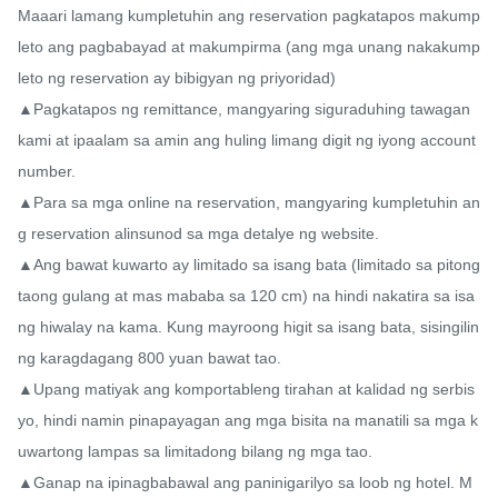
Maaari lamang kumpletuhin ang reservation pagkatapos makump
leto ang pagbabayad at makumpirma (ang mga unang nakakump
leto ng reservation ay bibigyan ng priyoridad)

▲Pagkatapos ng remittance, mangyaring siguraduhing tawagan 
kami at ipaalam sa amin ang huling limang digit ng iyong account 
number.

▲Para sa mga online na reservation, mangyaring kumpletuhin an
g reservation alinsunod sa mga detalye ng website.

▲Ang bawat kuwarto ay limitado sa isang bata (limitado sa pitong 
taong gulang at mas mababa sa 120 cm) na hindi nakatira sa isa
ng hiwalay na kama. Kung mayroong higit sa isang bata, sisingilin 
ng karagdagang 800 yuan bawat tao.

▲Upang matiyak ang komportableng tirahan at kalidad ng serbis
yo, hindi namin pinapayagan ang mga bisita na manatili sa mga k
uwartong lampas sa limitadong bilang ng mga tao.

▲Ganap na ipinagbabawal ang paninigarilyo sa loob ng hotel. M