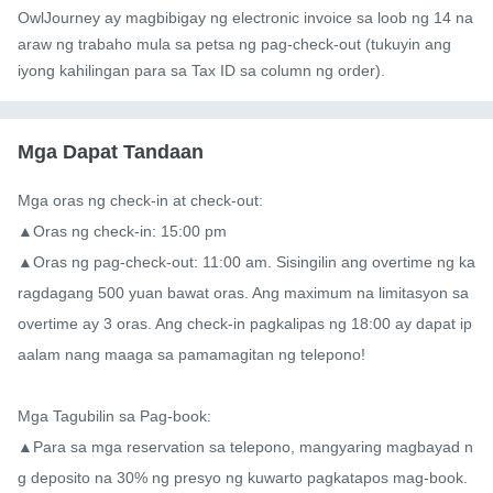
OwlJourney ay magbibigay ng electronic invoice sa loob ng 14 na
araw ng trabaho mula sa petsa ng pag-check-out (tukuyin ang
iyong kahilingan para sa Tax ID sa column ng order).
Mga Dapat Tandaan
Mga oras ng check-in at check-out:

▲Oras ng check-in: 15:00 pm

▲Oras ng pag-check-out: 11:00 am. Sisingilin ang overtime ng ka
ragdagang 500 yuan bawat oras. Ang maximum na limitasyon sa 
overtime ay 3 oras. Ang check-in pagkalipas ng 18:00 ay dapat ip
aalam nang maaga sa pamamagitan ng telepono!

Mga Tagubilin sa Pag-book:

▲Para sa mga reservation sa telepono, mangyaring magbayad n
g deposito na 30% ng presyo ng kuwarto pagkatapos mag-book. 