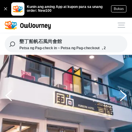
Kunin ang aming App at kupon para sa unang
Bukas
order: New100
墾丁船帆石風尚會館
Petsa ng Pag-check in ~ Petsa ng Pag-checkout
, 2