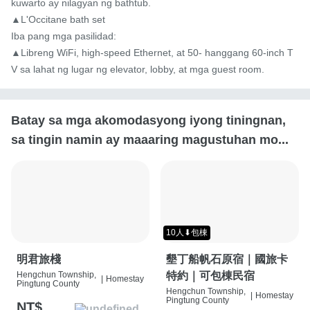
kuwarto ay nilagyan ng bathtub.

▲L'Occitane bath set

Iba pang mga pasilidad:

▲Libreng WiFi, high-speed Ethernet, at 50- hanggang 60-inch T
V sa lahat ng lugar ng elevator, lobby, at mga guest room.
Batay sa mga akomodasyong iyong tiningnan,
sa tingin namin ay maaaring magustuhan mo...
10人⬇包棟
明君旅棧
墾丁船帆石原宿｜國旅卡
Hengchun Township,
特約｜可包棟民宿
|
Homestay
Pingtung County
Hengchun Township,
|
Homestay
Pingtung County
NT$