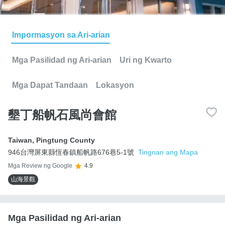
Impormasyon sa Ari-arian
Mga Pasilidad ng Ari-arian
Uri ng Kwarto
Mga Dapat Tandaan
Lokasyon
墾丁船帆石風尚會館
Taiwan
,
Pingtung County
946台灣屏東縣恆春鎮船帆路676巷5-1號
Tingnan ang Mapa
Mga Review ng Google
4.9
山海景觀
Mga Pasilidad ng Ari-arian