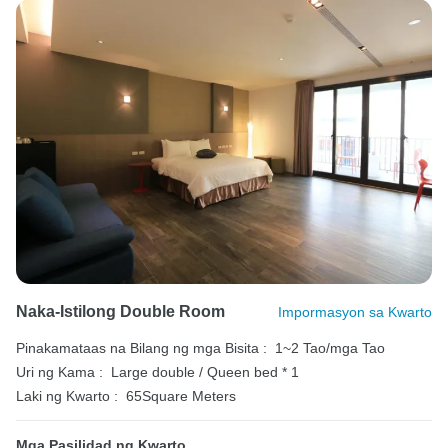
Naka-Istilong Double Room
Impormasyon sa Kwarto
Pinakamataas na Bilang ng mga Bisita :
1~2 Tao/mga Tao
Uri ng Kama :
Large double / Queen bed * 1
Laki ng Kwarto :
65Square Meters
Mga Pasilidad ng Kwarto