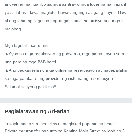
angyaring manigarilyo sa mga ashtray o mga lugar na naninigaril
yo sa labas. Bawal magluto. Bawal ang mga alagang hayop. Baw
al ang lahat ng ilegal na pag-uugali. Iuulat sa pulisya ang mga lu
malabag.

Mga tagubilin sa refund:

▲Ayon sa mga regulasyon ng gobyerno, mga pamantayan sa ref
und para sa mga B&B hotel.

▲Ang pagkansela ng mga online na reserbasyon ay napapailalim 
sa mga patakaran ng provider ng sistema ng reserbasyon.

Salamat sa iyong pakikiisa!!
Paglalarawan ng Ari-arian
Yakapin ang azure sea view at maglakad papunta sa beach

Private car transfer papunta sa Kenting Main Street sa loob ng 5 