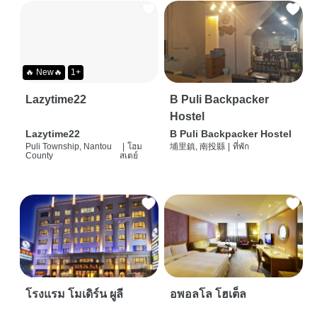
🔥 New🔥
1+
Lazytime22
B Puli Backpacker
Hostel
Lazytime22
B Puli Backpacker Hostel
Puli Township, Nantou
|
โฮม
埔里鎮, 南投縣
|
ที่พัก
County
สเตย์
โรงแรม โมเดิร์น ผูลี
อพอลโล โฮเต็ล