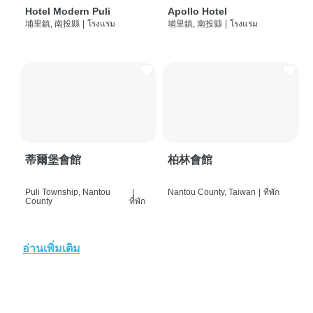
Hotel Modern Puli
Apollo Hotel
埔里鎮, 南投縣
|
โรงแรม
埔里鎮, 南投縣
|
โรงแรม
蒂爾堡會館
柏林會館
Puli Township, Nantou
|
Nantou County, Taiwan
|
ที่พัก
County
ที่พัก
อ่านเพิ่มเติม