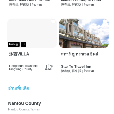
Mira Bella Guest House
Mambo Boutique Hotel
恆春鎮, 屏東縣
|
โรงแรม
恆春鎮, 屏東縣
|
โรงแรม
Pool🛟
3+
沐西VILLA
สตาร์ ทู ทราเวล อินน์
Hengchun Township,
|
โฮม
Star To Travel Inn
Pingtung County
สเตย์
恆春鎮, 屏東縣
|
โรงแรม
อ่านเพิ่มเติม
Nantou County
Nantou County, Taiwan