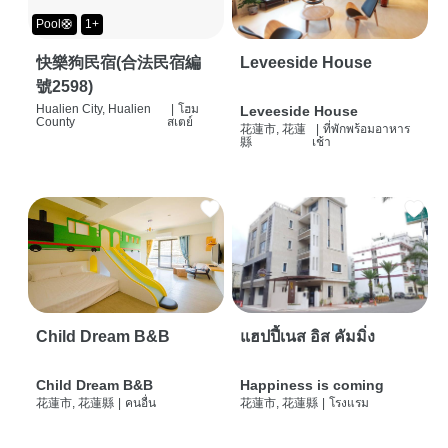
Pool🛟
1+
快樂狗民宿(合法民宿編
Leveeside House
號2598)
Hualien City, Hualien
|
โฮม
Leveeside House
County
สเตย์
花蓮市, 花蓮
|
ที่พักพร้อมอาหาร
縣
เช้า
Child Dream B&B
แฮปปี้เนส อิส คัมมิ่ง
Child Dream B&B
Happiness is coming
花蓮市, 花蓮縣
|
คนอื่น
花蓮市, 花蓮縣
|
โรงแรม