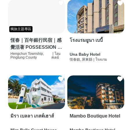
獨旅主題專區
恆春｜百年銀行民宿｜感
โรงแรมยูนา เบบี้
覺活著 POSSESSION |
背包客棧 | 恆春必住特色
Hengchun Township,
|
โฮม
Una Baby Hotel
Pingtung County
สเตย์
恆春鎮, 屏東縣
|
โรงแรม
旅店 | HOSTEL |
มิรา เบลลา เกสต์เฮาส์
Mambo Boutique Hotel