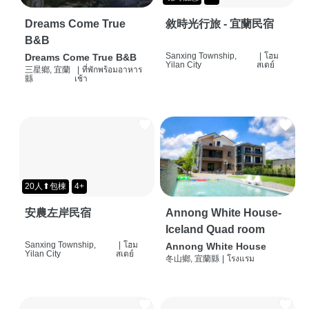
Dreams Come True
敘時光行旅 - 宜蘭民宿
B&B
Sanxing Township,
|
โฮม
Dreams Come True B&B
Yilan City
สเตย์
三星鄉, 宜蘭
|
ที่พักพร้อมอาหาร
縣
เช้า
20人⬆包棟
4+
安農左岸民宿
Annong White House-
Iceland Quad room
Sanxing Township,
|
โฮม
Annong White House
Yilan City
สเตย์
冬山鄉, 宜蘭縣
|
โรงแรม