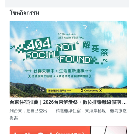
โซนกิจกรรม
台東住宿推薦｜2026台東解憂祭・數位排毒離線假期 …
到台東，把自己登出——精選離線住宿．東海岸秘境．離島療癒
提案