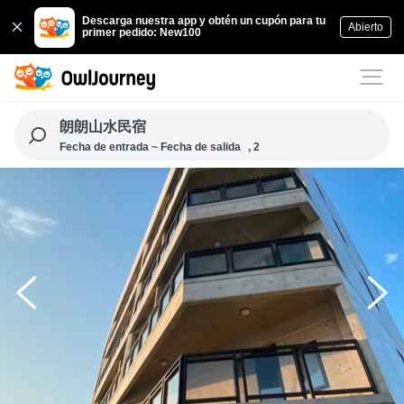
Descarga nuestra app y obtén un cupón para tu
Abierto
primer pedido: New100
朗朗山水民宿
Fecha de entrada ~ Fecha de salida
, 2