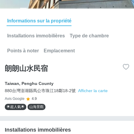
Informations sur la propriété
Installations immobilières
Type de chambre
Points à noter
Emplacement
朗朗山水民宿
Taiwan
,
Penghu County
880台灣澎湖縣馬公市珠江18鄰18-2號
Afficher la carte
Avis Google
4.9
🌟超人氣🌟
山海景觀
Installations immobilières