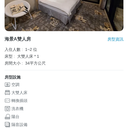
海景A雙人房
房型資訊
入住人數 :
1~2 位
床型 :
大雙人床 * 1
房間大小 :
34平方公尺
房型設施
空調
大雙人床
轉換插頭
洗衣機
陽台
隔音設備