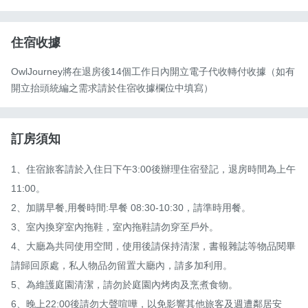
住宿收據
OwlJourney將在退房後14個工作日內開立電子代收轉付收據（如有
開立抬頭統編之需求請於住宿收據欄位中填寫）
訂房須知
1、住宿旅客請於入住日下午3:00後辦理住宿登記，退房時間為上午
11:00。

2、加購早餐,用餐時間:早餐 08:30-10:30，請準時用餐。

3、室內換穿室內拖鞋，室內拖鞋請勿穿至戶外。

4、大廳為共同使用空間，使用後請保持清潔，書報雜誌等物品閱畢
請歸回原處，私人物品勿留置大廳內，請多加利用。

5、為維護庭園清潔，請勿於庭園內烤肉及烹煮食物。

6、晚上22:00後請勿大聲喧嘩，以免影響其他旅客及週遭鄰居安