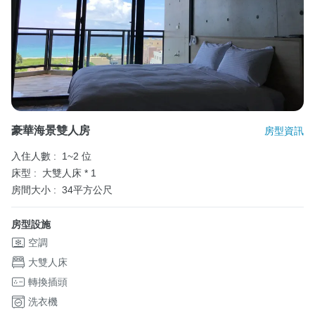
豪華海景雙人房
房型資訊
入住人數 :
1~2 位
床型 :
大雙人床 * 1
房間大小 :
34平方公尺
房型設施
空調
大雙人床
轉換插頭
洗衣機