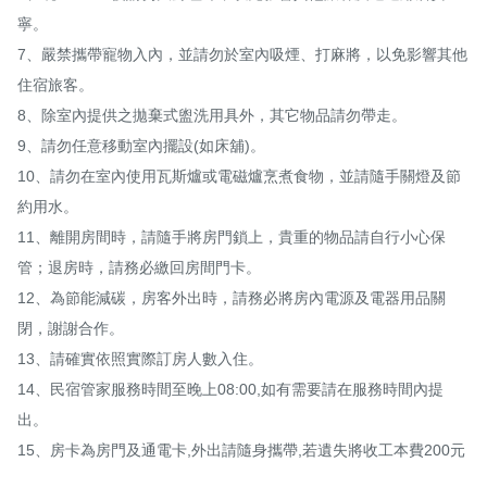
寧。

7、嚴禁攜帶寵物入內，並請勿於室內吸煙、打麻將，以免影響其他
住宿旅客。

8、除室內提供之拋棄式盥洗用具外，其它物品請勿帶走。

9、請勿任意移動室內擺設(如床舖)。

10、請勿在室內使用瓦斯爐或電磁爐烹煮食物，並請隨手關燈及節
約用水。

11、離開房間時，請隨手將房門鎖上，貴重的物品請自行小心保
管；退房時，請務必繳回房間門卡。

12、為節能減碳，房客外出時，請務必將房內電源及電器用品關
閉，謝謝合作。

13、請確實依照實際訂房人數入住。

14、民宿管家服務時間至晚上08:00,如有需要請在服務時間內提
出。

15、房卡為房門及通電卡,外出請隨身攜帶,若遺失將收工本費200元