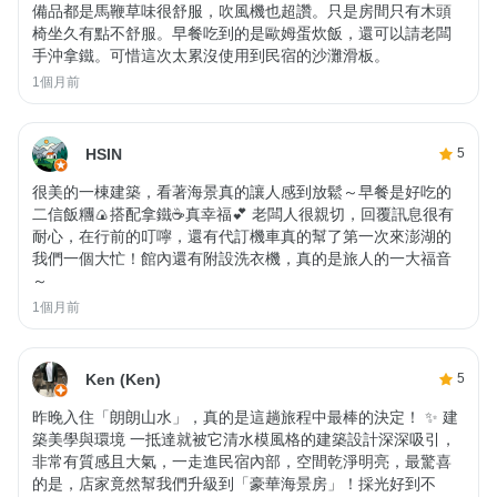
備品都是馬鞭草味很舒服，吹風機也超讚。只是房間只有木頭
椅坐久有點不舒服。早餐吃到的是歐姆蛋炊飯，還可以請老闆
手沖拿鐵。可惜這次太累沒使用到民宿的沙灘滑板。
1個月前
HSIN
5
很美的一棟建築，看著海景真的讓人感到放鬆～早餐是好吃的
二信飯糰🍙搭配拿鐵☕️真幸福💕 老闆人很親切，回覆訊息很有
耐心，在行前的叮嚀，還有代訂機車真的幫了第一次來澎湖的
我們一個大忙！館內還有附設洗衣機，真的是旅人的一大福音
～
1個月前
Ken (Ken)
5
昨晚入住「朗朗山水」，真的是這趟旅程中最棒的決定！ ✨ 建
築美學與環境 一抵達就被它清水模風格的建築設計深深吸引，
非常有質感且大氣，一走進民宿內部，空間乾淨明亮，最驚喜
的是，店家竟然幫我們升級到「豪華海景房」！採光好到不