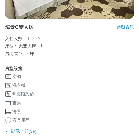
海景C雙人房
房型資訊
入住人數 :
1~2 位
床型 :
大雙人床 * 1
房間大小 :
6坪
房型設施
空調
洗衣機
無障礙設施
書桌
海景
寢具用品
顯示全部(36)