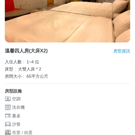
溫馨四人房(大床X2)
房型資訊
入住人數 :
1~4 位
床型 :
大雙人床 * 2
房間大小 :
65平方公尺
房型設施
空調
洗衣機
書桌
沙發
市景 / 街景