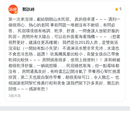
鄭詠綺
5
第一次來澎湖，獻給朗朗山水民宿。 真的很幸運～～～ 遇到一
個很用心、熱心的老闆 事前問題一堆都沒有不耐煩，有問必
答。 民宿環境很有格調、乾淨、舒適，一間會讓人放鬆舒服的
民宿～ 房間外有大陽台，可以在外面看海看飛機～～～ （想要
視野更好，建議住更高樓層） 我們是住201四人房，是雙衛浴
沒浴缸（一開始有點小失望） 不過淋浴水壓非常充沛，水溫也
不會忽冷忽熱，超讚！ 吹風機風量比較小，長髮女孩自己帶會
乾得比較快～～～ 房間插座很多，使用上很便利！！ 床和棉被
都很乾淨舒服，一躺就想睡…… 民宿雖然靠海，但一點霉味都
沒有， 房間通風良好，有時還忘記開冷氣了 早餐用心幫忙挑選
排買，第二天也親自製作早餐，都很美味可口，令人難忘～ 也
很謝謝老闆幫忙推薦行程和美食 讓我們留下許多美好、難忘的
回憶～～～感謝有您！
3個月前