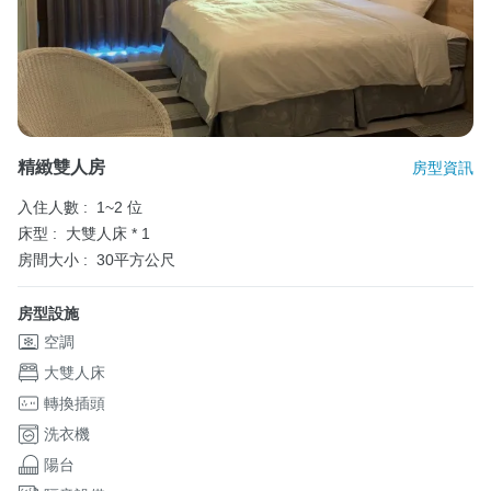
精緻雙人房
房型資訊
入住人數 :
1~2 位
床型 :
大雙人床 * 1
房間大小 :
30平方公尺
房型設施
空調
大雙人床
轉換插頭
洗衣機
陽台