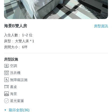
海景B雙人房
房型資訊
入住人數 :
1~2 位
床型 :
大雙人床 * 1
房間大小 :
6坪
房型設施
空調
洗衣機
無障礙設施
書桌
海景
遮光窗簾
顯示全部(36)