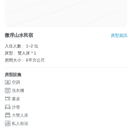
微浮山水民宿
房型資訊
入住人數 :
1~2 位
床型 :
雙人床 * 1
房間大小 :
6平方公尺
房型設施
空調
洗衣機
書桌
沙發
大雙人床
私人衛浴