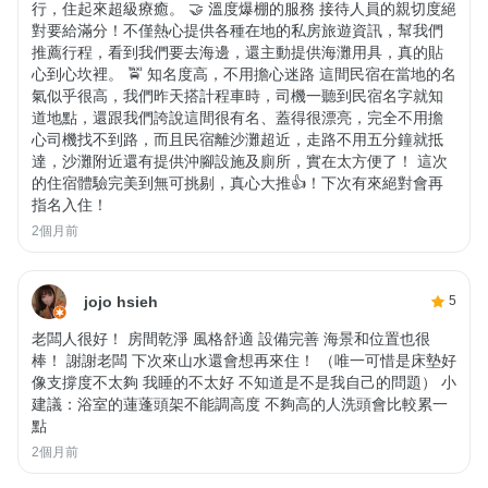
行，住起來超級療癒。 🤝 溫度爆棚的服務 接待人員的親切度絕
對要給滿分！不僅熱心提供各種在地的私房旅遊資訊，幫我們
推薦行程，看到我們要去海邊，還主動提供海灘用具，真的貼
心到心坎裡。 🚖 知名度高，不用擔心迷路 這間民宿在當地的名
氣似乎很高，我們昨天搭計程車時，司機一聽到民宿名字就知
道地點，還跟我們誇說這間很有名、蓋得很漂亮，完全不用擔
心司機找不到路，而且民宿離沙灘超近，走路不用五分鐘就抵
達，沙灘附近還有提供沖腳設施及廁所，實在太方便了！ 這次
的住宿體驗完美到無可挑剔，真心大推👍！下次有來絕對會再
指名入住！
2個月前
jojo hsieh
5
老闆人很好！ 房間乾淨 風格舒適 設備完善 海景和位置也很
棒！ 謝謝老闆 下次來山水還會想再來住！ （唯一可惜是床墊好
像支撐度不太夠 我睡的不太好 不知道是不是我自己的問題） 小
建議：浴室的蓮蓬頭架不能調高度 不夠高的人洗頭會比較累一
點
2個月前