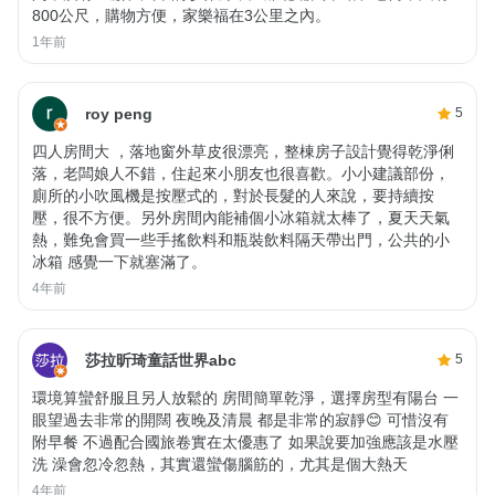
800公尺，購物方便，家樂福在3公里之內。
1年前
roy peng
5
四人房間大 ，落地窗外草皮很漂亮，整棟房子設計覺得乾淨俐
落，老闆娘人不錯，住起來小朋友也很喜歡。小小建議部份，
廁所的小吹風機是按壓式的，對於長髮的人來說，要持續按
壓，很不方便。另外房間內能補個小冰箱就太棒了，夏天天氣
熱，難免會買一些手搖飲料和瓶裝飲料隔天帶出門，公共的小
冰箱 感覺一下就塞滿了。
4年前
莎拉昕琦童話世界abc
5
環境算蠻舒服且另人放鬆的 房間簡單乾淨，選擇房型有陽台 一
眼望過去非常的開闊 夜晚及清晨 都是非常的寂靜😊 可惜沒有
附早餐 不過配合國旅卷實在太優惠了 如果說要加強應該是水壓
洗 澡會忽冷忽熱，其實還蠻傷腦筋的，尤其是個大熱天
4年前