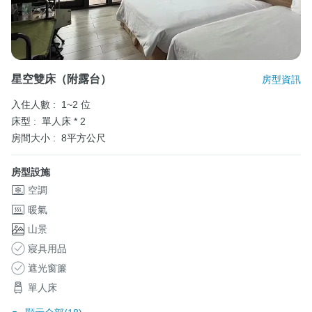
星空雙床（附露台）
房型資訊
入住人數 :
1~2 位
床型 :
單人床 * 2
房間大小 :
8平方公尺
房型設施
空調
暖氣
山景
寢具用品
遮光窗簾
單人床