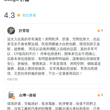
4.3
前往查看
許育瑄
5
這次入住真的非常滿意！房間乾淨、舒適，空間也算大，住起
來完全不會有壓迫感。民宿周圍被大自然包圍，環境安靜又放
鬆，超療癒。 而且以這個房價配上這樣的品質，真的非常可
以，CP值高到不行！ 停車也很便利，開車來完全不用擔心。
店家本身也很親切，有問題都會即時協助，讓整個住宿過程更
安心、更愉快。 整體來說，不管是環境、房間空間、價格還是
服務，都讓人覺得很值得。 非常推薦給想放鬆、享受自然環
境、又想住得舒服的旅客，下次一定還會再回訪！
8個月前
台灣一路發
5
環境舒適，空氣很好，客房寬敞，乾淨整潔，坐落于田野之
間，沒有工廠和汽車的吵雜聲，距離北埔火車站和老街，只有