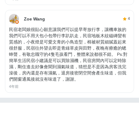
Zoe Wang
4
民宿老闆娘很貼心願意讓我們可以提早寄放行李，讓機車族的
我們可以不用大包小包帶行李趴趴走，民宿地板木紋磁磚蠻有
質感的，小夜燈是可愛文青的小鳥造型，棉被材質細膩蓋起來
很舒服，民宿往外望去即是青綠草皮與田野，夜晚有療癒的蟋
蟀聲，有敬忠職守的4隻毛孩看門，整體來說都很不錯。 Ps:對
簡單生活民宿小建議是可以買除濕機，民宿房間內可以定時除
濕，剛住進去好像會聞到濕氣味道，猜想是不是因為房客洗完
澡後，房內還是存有濕氣，退房後密閉空間會產生味道，但我
們開窗通風後就沒有味道了，謝謝。
4年前