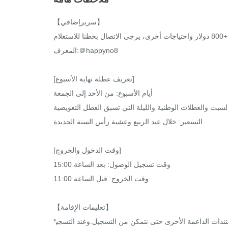
【سريرإضافي】

إذا كنت بحاجة إلى سرير إضافي، سرير للشخص الواحد +800 دولار واحتياجات أخرى، يرجى الاتصال بخطنا للاستعلام.

المعرف:＠happyno8

[تعريف عطلة نهاية الأسبوع]

أيام الأسبوع: من الأحد إلى الجمعة

 السبت والعطلات الوطنية والليلة التي تسبق العطل التعويضية
التسعير: خلال عيد الربيع وعشية رأس السنة الجديدة

[وقت الدخول والخروج]

وقت تسجيل الوصول: بعد الساعة 15:00

وقت الخروج: قبل الساعة 11:00

【تعليمات الإقامة】

*عند تسجيل الوصول، يرجى تذكر إظهار بطاقة الهوية الوطنية أو المستندات الداعمة الأخرى حتى نتمكن من التسجيل.وعند التسجي