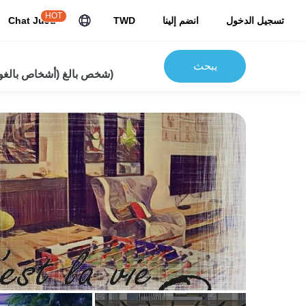
HOT
تسجيل الدخول
انضم إلينا
TWD
Chat JuJu
يبحث
2شخص بالغ (أشخاص بالغون) 0 أطفال)