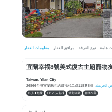
ت هامة
نوع الغرفة
مرافق العقار
معلومات العقار
宜蘭幸福8號美式復古主題寵物
Taiwan
,
Yilan City
 الخريطة
26866台灣宜蘭縣五結鄉福和二路118巷8號
10人⬇包棟
11~20人包棟
派對狂歡
寵物友善