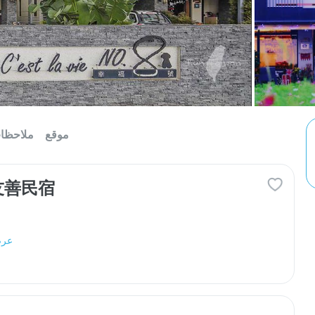
موقع
ملاحظا
友善民宿
عرض