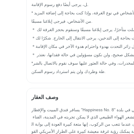
ل، يرجى أيضًا دفع رسوم الإقامة.

*من أجل الحفاظ على جودة الإقامة، يرجى تسجيل الدخول وفقًا لعدد الأشخاص في نوع الغرفة، وإذا كنت بحاجة إلى إضافة المزيد 
من الأشخاص، فيرجى إبلاغنا مسبقًا.

＊ سيتم حجز الغرفة حتى الساعة 8 مساءً في يوم الإقامة، إذا وصلت متأخرًا، يرجى إبلاغنا مسبقًا وسنقوم بحجز الغرفة لك.

＊لحماية بيئة السكن، يرجى عدم التدخين في الداخل. إذا كنت بحاجة إلى التدخين، يرجى الانتقال إلى الخارج. شكرًا لك.

＊للحفاظ على هدوء مكان الإقامة، يُطلب من كل زائر التحدث بهدوء واحترام هدوء الآخر في مكان الإقامة.

＊ يرجى الحفاظ على مقتنياتك الشخصية الثمينة بشكل صحيح، ولن نكون مسؤولين في حالة فقدانها، نعتذر.

*يمنع القيام بالأنشطة غير القانونية مثل الحفلات وهز الرؤوس وتعاطي المخدرات، وفي حالة العثور عليها سوف نقوم بالاتصال بالشر
طة وطردك ولن يتم استرداد رسوم السكن.
وصف العقار
يسافر فندق المبيت والإفطار "Happiness No. 8" ذو الطابع الغني في بلدة Wujie في ييلان عبر الريف الملون في أربعة فصول. وعن
دما تصل إلى بوابة السعادة، خذ نفسًا عميقًا عند نزولك من السيارة، وستشعر الهواء الطبيعي الذي لا يمكن تجربته في المدينة، الفناء 
ندما تتعب من الركوب، إنها متعة كبيرة العودة إلى بوابة ال
وابة يمكنك رؤية غرفة معيشة كبيرة على الطراز الأمريكي القو