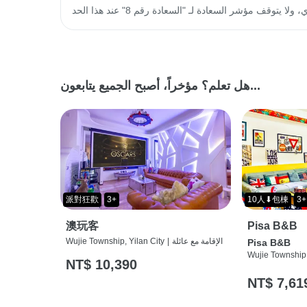
هل تعلم؟ مؤخراً، أصبح الجميع يتابعون...
派對狂歡
3+
10人⬇包棟
3+
澳玩客
Pisa B&B
الإقامة مع عائلة
|
Wujie Township, Yilan City
Pisa B&B
Wujie Township,
NT$ 10,390
NT$ 7,61