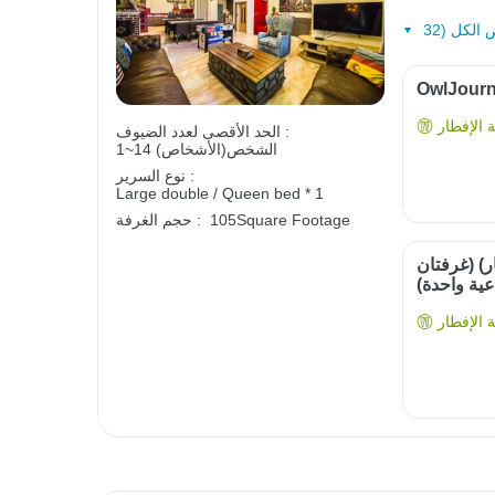
الإفطار
الحد الأقصى لعدد الضيوف :
1~14 الشخص(الأشخاص)
نوع السرير :
Large double / Queen bed * 1
105Square Footage
حجم الغرفة :
ار) (غرفتان
عية واحدة)
الإفطار