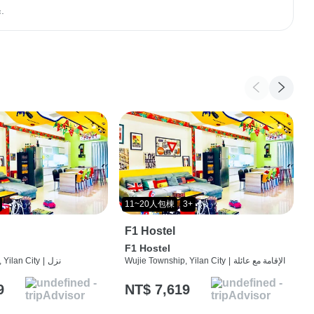
ي، ولا يتوقف مؤشر السعادة لـ "السعادة رقم 8" عند هذا الحد.
11~20人包棟
3+
F1 Hostel
F1 Hostel
الإقامة مع عائلة
|
Wujie Township, Yilan City
نزل
|
 Yilan City
9
NT$ 7,619